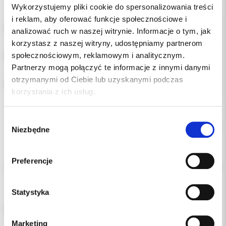
Wykorzystujemy pliki cookie do spersonalizowania treści
i reklam, aby oferować funkcje społecznościowe i
ROZMIAR:
analizować ruch w naszej witrynie. Informacje o tym, jak
korzystasz z naszej witryny, udostępniamy partnerom
społecznościowym, reklamowym i analitycznym.
POZYCJA:
Partnerzy mogą połączyć te informacje z innymi danymi
otrzymanymi od Ciebie lub uzyskanymi podczas
RODZAJ:
korzystania z ich usług.
Wybór
Chwilowo brak
Niezbędne
zgody
Opis
Preferencje
Dodatkowe dokumenty
Statystyka
Pierścień uzbrojony 3M MBT UR 41+ góra prawa
Marketing