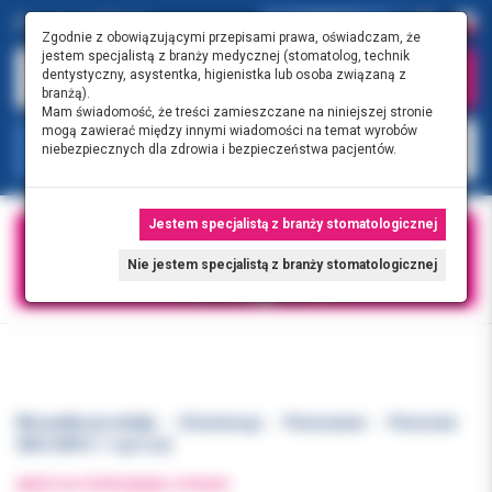
0.00 PLN
0
Zgodnie z obowiązującymi przepisami prawa, oświadczam, że
jestem specjalistą z branży medycznej (stomatolog, technik
dentystyczny, asystentka, higienistka lub osoba związaną z
branżą).
Mam świadomość, że treści zamieszczane na niniejszej stronie
mogą zawierać między innymi wiadomości na temat wyrobów
KATEGORIE
niebezpiecznych dla zdrowia i bezpieczeństwa pacjentów.
Jestem specjalistą z branży stomatologicznej
Nie jestem specjalistą z branży stomatologicznej
Wszystkie produkty
Ortodoncja
Pierścienie
Pierścień
3M 6 UR41+ 1 op 5 szt
WRÓĆ DO POPRZEDNIEJ STRONY