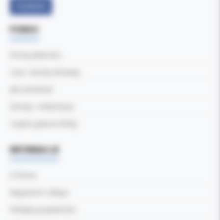
Facebook
POMOC
Formy płatności
Czas i koszty dostawy
Jak zamawiać
Zwroty i reklamacje
Częste pytania (FAQ)
INFORMACJE
O firmie
Regulamin sklepu
Polityka prywatności