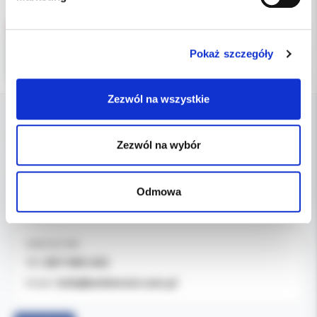
Pokaż szczegóły
Zezwól na wszystkie
DANE FIRMY
Zezwól na wybór
Kol-Dental Sp. z o. o. Sp.k.
ul. Cylichowska 6
Odmowa
04-769 Warszawa
OBSŁUGA B2B
607-900-442
Tel:
b2b@koldental.com.pl
Email: