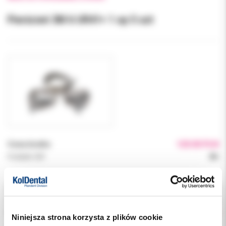
Pierścień 3M 6 UR41+ 1 op 5 szt
Cena brutto:
120.00 PLN
Podatek VAT:
8%
Indeks:
068990MU41+2
Producent:
3M ORTODONCJA
Dostępność:
niedostępny
Niniejsza strona korzysta z plików cookie