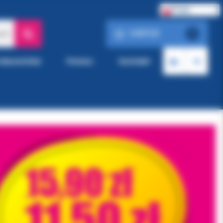
Polski
0.00 PLN
ach
0
roducentów
Pomoc
Kontakt