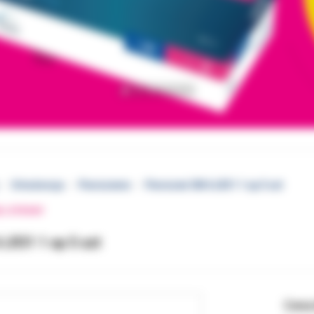
Ortodoncja
Pierścienie
Pierścień 3M 6 LR31 1 op 5 szt
EJ STRONY
 LR31 1 op 5 szt
Cena 