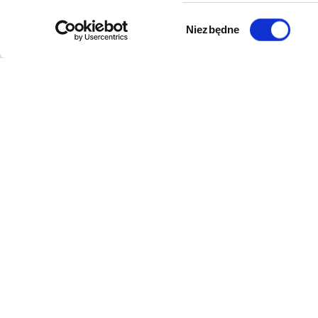
Wybór
Niezbędne
zgody
DANE FIRMY
POMOC
Kol-Dental Sp. z o. o. Sp.k.
Formy płat
ul. Cylichowska 6