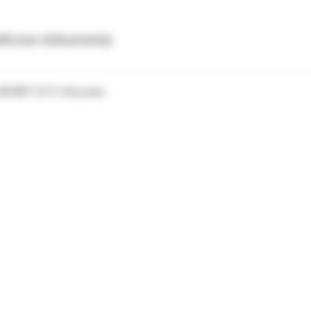
tkowe dokumenty
 3M MBT LR 31 dół prawy