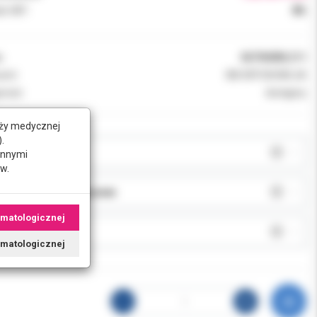
k VAT:
8%
:
067960ML311
ent:
3M ORTODONCJA
ność:
dostępny
nży medycznej
.
AR:
innymi
w.
JA:
omatologicznej
J:
tomatologicznej