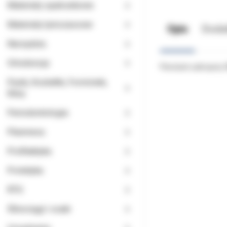
Materiały opatrunkowe
Materiały tymczasowe
Opis
Doda
Narzędzia
Ortodoncja
Pierścień uzbrojony
Paski, Kształtki, Formówki,
Kliny
Periodontologia
Planmeca
Profilaktyka
Protetyka
RTG
Ślinociągi i ssaki