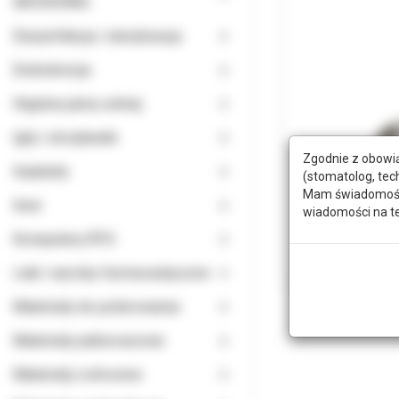
AKCESORIA
Dezynfekcja i sterylizacja
Endodoncja
Higiena jamy ustnej
Igły i strzykawki
Zgodnie z obowią
Implanty
(stomatolog, tec
Mam świadomość, 
Inne
wiadomości na t
Komputery RTG
Leki i wyroby farmaceutyczne
Materiały do polerowania
Materiały jednorazowe
Materiały ochronne