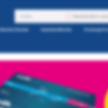
Wyszukaj także w opis
tka Kol-Dental
Gazetka Wiertła
Promocje P