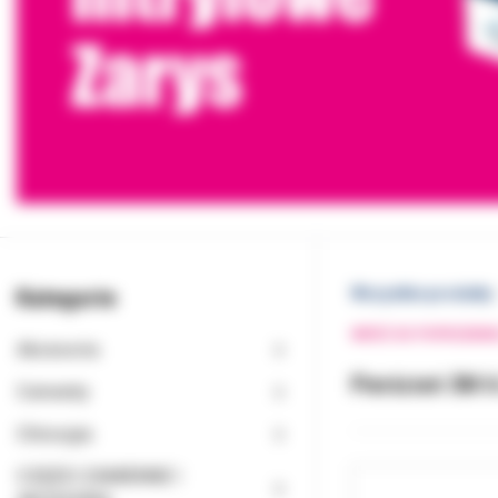
Kategorie
Wszystkie produkty
WRÓĆ DO POPRZEDNI
Akcesoria
Pierścień 3M 6
Cementy
Chirurgia
CZĘŚCI ZAMIENNE I