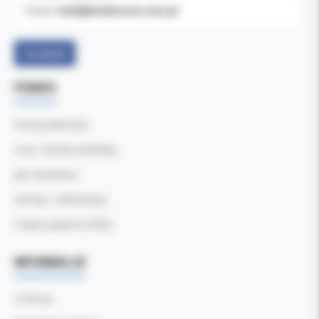
b2b@koldental.com.pl
Email:
Facebook
POMOC
Formy płatności
Czas i koszty dostawy
Jak zamawiać
Zwroty i reklamacje
Częste pytania (FAQ)
INFORMACJE
O firmie