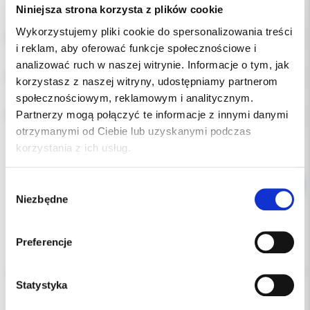
Niniejsza strona korzysta z plików cookie
Wykorzystujemy pliki cookie do spersonalizowania treści
ROZMIAR:
i reklam, aby oferować funkcje społecznościowe i
analizować ruch w naszej witrynie. Informacje o tym, jak
POZYCJA:
korzystasz z naszej witryny, udostępniamy partnerom
społecznościowym, reklamowym i analitycznym.
Partnerzy mogą połączyć te informacje z innymi danymi
RODZAJ:
otrzymanymi od Ciebie lub uzyskanymi podczas
korzystania z ich usług.
Wybór
Niezbędne
zgody
Preferencje
Opis
Statystyka
Dodatkowe dokumenty