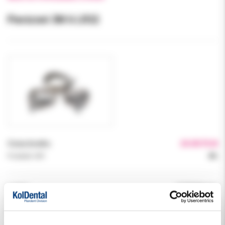
Pierścień 3M 6 LR32
Cena brutto:
24.00 PLN
Podatek VAT:
8%
Indeks:
067960ML321
Producent:
3M ORTODONCJA
Dostępność:
dostępny