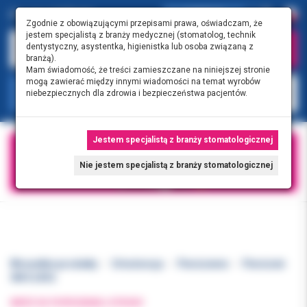
0.00 PLN
0
Zgodnie z obowiązującymi przepisami prawa, oświadczam, że
jestem specjalistą z branży medycznej (stomatolog, technik
dentystyczny, asystentka, higienistka lub osoba związaną z
branżą).
Mam świadomość, że treści zamieszczane na niniejszej stronie
mogą zawierać między innymi wiadomości na temat wyrobów
KATEGORIE
niebezpiecznych dla zdrowia i bezpieczeństwa pacjentów.
Jestem specjalistą z branży stomatologicznej
Nie jestem specjalistą z branży stomatologicznej
Wszystkie produkty
Ortodoncja
Pierścienie
Pierścień
3M 6 LR32
WRÓĆ DO POPRZEDNIEJ STRONY