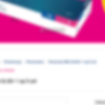
Ortodoncja
Pierścienie
Pierścień 3M 6 UL42+ 1 op 5 szt
EJ STRONY
 UL42+ 1 op 5 szt
Cena 