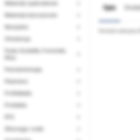
Materiały opatrunkowe
Opis
Doda
Materiały tymczasowe
Narzędzia
Pierścień uzbrojony
Ortodoncja
Paski, Kształtki, Formówki,
Kliny
Periodontologia
Planmeca
Profilaktyka
Protetyka
RTG
Ślinociągi i ssaki