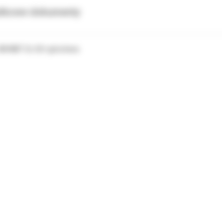
tkowe dokumenty
 3M MBT UL 42+ góra lewa