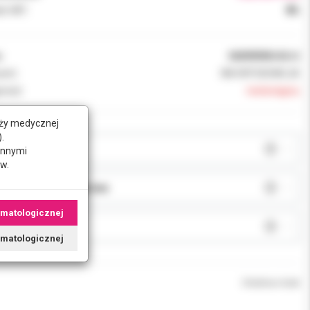
k VAT:
8%
:
068989MU42+2
ent:
3M ORTODONCJA
ność:
niedostępny
nży medycznej
.
AR:
innymi
w.
JA:
omatologicznej
J:
tomatologicznej
Chwilowo brak