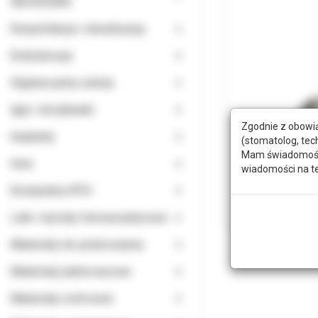
AKCESORIA
Dezynfekcja i sterylizacja
Endodoncja
Higiena jamy ustnej
Igły i strzykawki
Zgodnie z obowią
Implanty
(stomatolog, tec
Mam świadomość, 
Inne
wiadomości na t
Komputery RTG
Leki i wyroby farmaceutyczne
Materiały do polerowania
Materiały jednorazowe
Materiały ochronne