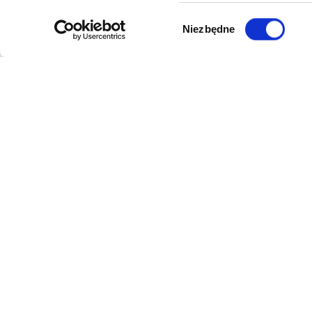
Wybór
Niezbędne
zgody
DANE FIRMY
POMOC
Kol-Dental Sp. z o. o. Sp.k.
Formy płat
ul. Cylichowska 6