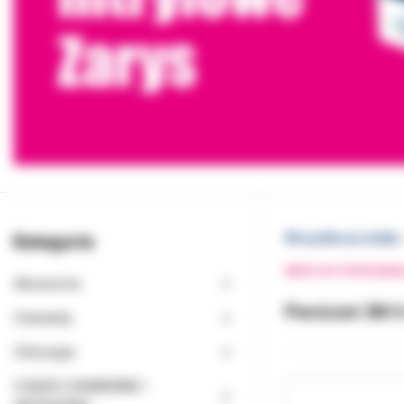
Kategorie
Wszystkie produkty
WRÓĆ DO POPRZEDNI
Akcesoria
Pierścień 3M 6
Cementy
Chirurgia
CZĘŚCI ZAMIENNE I