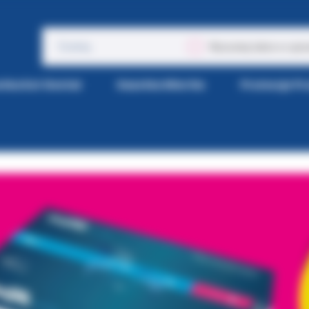
Wyszukaj także w opis
tka Kol-Dental
Gazetka Wiertła
Promocje P