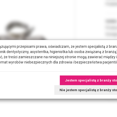
Podate
Indeks
Produc
Dostęp
zującymi przepisami prawa, oświadczam, że jestem specjalistą z bra
hnik dentystyczny, asystentka, higienistka lub osoba związaną z branżą)
ROZMI
że treści zamieszczane na niniejszej stronie mogą zawierać między 
emat wyrobów niebezpiecznych dla zdrowia i bezpieczeństwa pacjentó
POZYC
Jestem specjalistą z branży st
RODZA
Nie jestem specjalistą z branży s