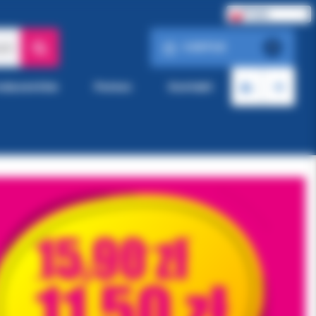
Polski
0.00 PLN
ach
0
roducentów
Pomoc
Kontakt