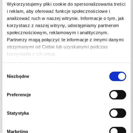
Wykorzystujemy pliki cookie do spersonalizowania treści
i reklam, aby oferować funkcje społecznościowe i
ROZMIAR:
analizować ruch w naszej witrynie. Informacje o tym, jak
korzystasz z naszej witryny, udostępniamy partnerom
społecznościowym, reklamowym i analitycznym.
POZYCJA:
Partnerzy mogą połączyć te informacje z innymi danymi
otrzymanymi od Ciebie lub uzyskanymi podczas
RODZAJ:
korzystania z ich usług.
Wybór
Chwilowo brak
Niezbędne
zgody
Opis
Preferencje
Dodatkowe dokumenty
Statystyka
Pierścień uzbrojony 3M MBT LL 44 dół lewy
Marketing