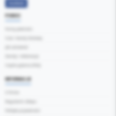
Facebook
POMOC
Formy płatności
Czas i koszty dostawy
Jak zamawiać
Zwroty i reklamacje
Częste pytania (FAQ)
INFORMACJE
O firmie
Regulamin sklepu
Polityka prywatności