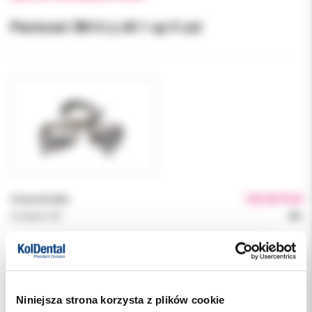
Pierścień 3M 6 LL44 1 op 5 szt
Cena brutto:
120.00 PLN
Podatek VAT:
8%
Indeks:
067961ML44
Producent:
3M ORTODONCJA
Dostępność:
niedostępny
Niniejsza strona korzysta z plików cookie