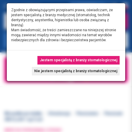
0.00 PLN
0
Zgodnie z obowiązującymi przepisami prawa, oświadczam, że
jestem specjalistą z branży medycznej (stomatolog, technik
dentystyczny, asystentka, higienistka lub osoba związaną z
branżą).
Mam świadomość, że treści zamieszczane na niniejszej stronie
mogą zawierać między innymi wiadomości na temat wyrobów
KATEGORIE
niebezpiecznych dla zdrowia i bezpieczeństwa pacjentów.
Jestem specjalistą z branży stomatologicznej
Nie jestem specjalistą z branży stomatologicznej
Wszystkie produkty
Ortodoncja
Pierścienie
Pierścień
3M 6 LL44 1 op 5 szt
WRÓĆ DO POPRZEDNIEJ STRONY