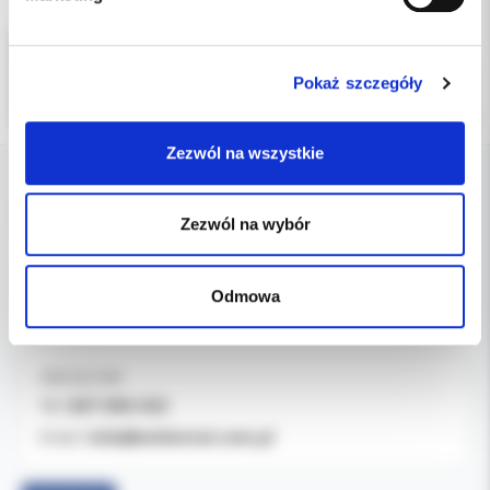
Pokaż szczegóły
Zezwól na wszystkie
DANE FIRMY
Zezwól na wybór
Kol-Dental Sp. z o. o. Sp.k.
ul. Cylichowska 6
Odmowa
04-769 Warszawa
OBSŁUGA B2B
607-900-442
Tel:
b2b@koldental.com.pl
Email: