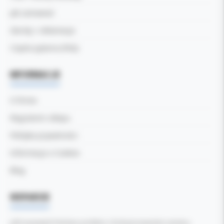
Jak zamawiać
Zwroty i reklamacje
Częste pytania (FAQ)
INFORMACJE
O firmie
Regulamin sklepu
Polityka prywatności
Informacja o Cookies
Blog
WSPARCIE
Jeśli zauważyli Państwo problem z funkcjonowaniem serwisu: