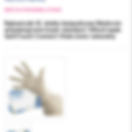
WRÓĆ DO POPRZEDNIEJ STRONY
Rękawiczki XL lateks bezpudrowe Medicom
antyalergiczne b/pdr standard 100szt/opak.
SafeTouch Connect Vitals kolor naturalny