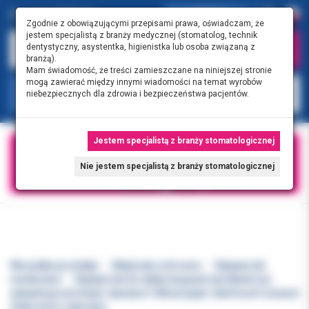
0.00 PLN
0
Zgodnie z obowiązującymi przepisami prawa, oświadczam, że
jestem specjalistą z branży medycznej (stomatolog, technik
dentystyczny, asystentka, higienistka lub osoba związaną z
branżą).
Mam świadomość, że treści zamieszczane na niniejszej stronie
mogą zawierać między innymi wiadomości na temat wyrobów
KATEGORIE
niebezpiecznych dla zdrowia i bezpieczeństwa pacjentów.
Jestem specjalistą z branży stomatologicznej
Nie jestem specjalistą z branży stomatologicznej
Wszystkie produkty
Materiały ochronne
Rękawiczki
niesterylne
Rękawiczki XL lateks bezpudrowe Medicom
antyalergiczne b/pdr standard 100szt/opak. SafeTouch Connect
Vitals kolor naturalny