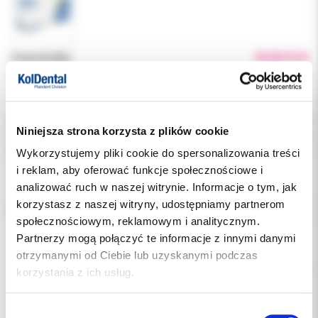
Cena brutto:
20.00 PLN
Podatek VAT:
8%
Indeks:
1122-E
Niniejsza strona korzysta z plików cookie
Producent:
MEDICOM
Wykorzystujemy pliki cookie do spersonalizowania treści
Dostępność:
niedostępny
i reklam, aby oferować funkcje społecznościowe i
analizować ruch w naszej witrynie. Informacje o tym, jak
korzystasz z naszej witryny, udostępniamy partnerom
ROZMIAR:
społecznościowym, reklamowym i analitycznym.
Partnerzy mogą połączyć te informacje z innymi danymi
otrzymanymi od Ciebie lub uzyskanymi podczas
Chwilowo brak
korzystania z ich usług.
Opis
Wybór