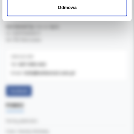
Odmowa
DANE FIRMY
Kol-Dental Sp. z o. o. Sp.k.
ul. Cylichowska 6
04-769 Warszawa
OBSŁUGA B2B
607-900-442
Tel:
b2b@koldental.com.pl
Email:
Facebook
POMOC
Formy płatności
Czas i koszty dostawy