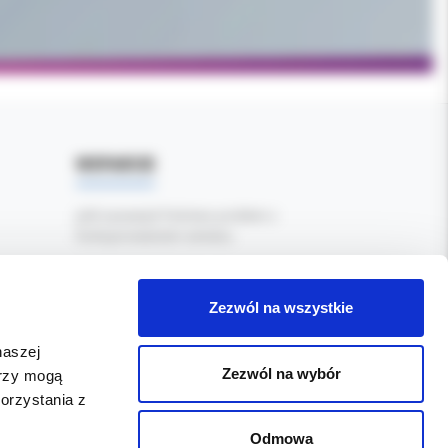
WSPARCIE
Jeśli zauważyli Państwo problem z
funkcjonowaniem serwisu:
Zgłoś błąd tutaj
Zezwól na wszystkie
naszej
Zezwól na wybór
erzy mogą
orzystania z
Odmowa