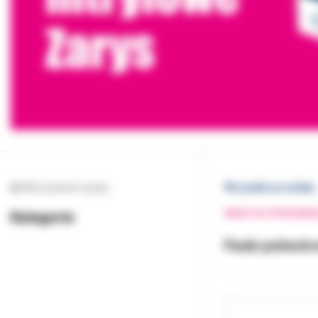
Wróć poziom wyżej
Wszystkie produkty
Kategorie
WRÓĆ DO POPRZEDNI
Paski poliest