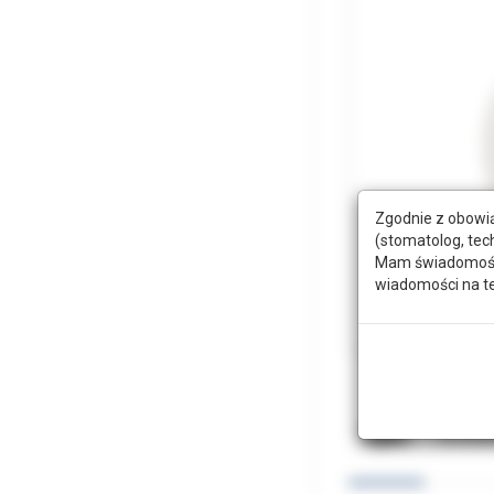
Zgodnie z obowią
(stomatolog, tec
Mam świadomość, 
wiadomości na t
Opis
Doda