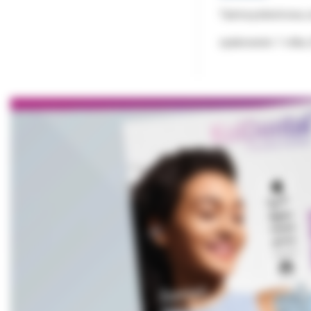
Taśma poliestrowa, śc
opakowanie: 1 rolka,