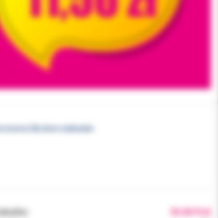
e ścierne 20u 6mm niebieskie
brutto:
55.00 PLN