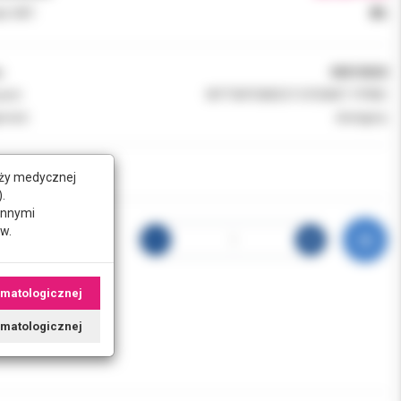
k VAT:
8%
:
00010020
ent:
WYTW.POMOCY DYDAKT. P.FINC
ność:
dostępny
nży medycznej
.
innymi
w.
omatologicznej
tomatologicznej