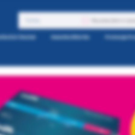
Wyszukaj także w opis
tka Kol-Dental
Gazetka Wiertła
Promocje P