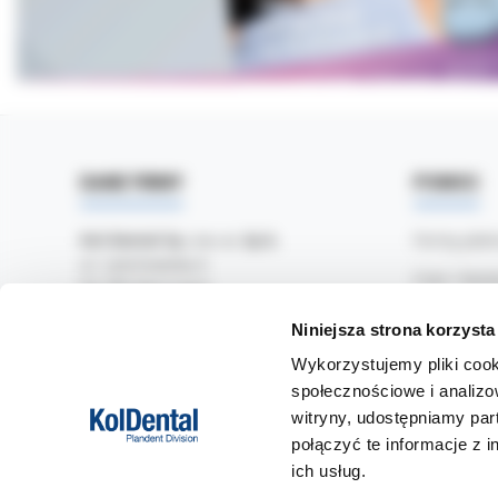
DANE FIRMY
POMOC
Kol-Dental Sp. z o. o. Sp.k.
Formy płat
ul. Cylichowska 6
Czas i kosz
04-769 Warszawa
Jak zamawi
Niniejsza strona korzysta
OBSŁUGA B2B
Zwroty i re
Wykorzystujemy pliki cook
607-900-442
Tel:
społecznościowe i analizo
Częste pyta
b2b@koldental.com.pl
Email:
witryny, udostępniamy pa
połączyć te informacje z 
ich usług.
Facebook