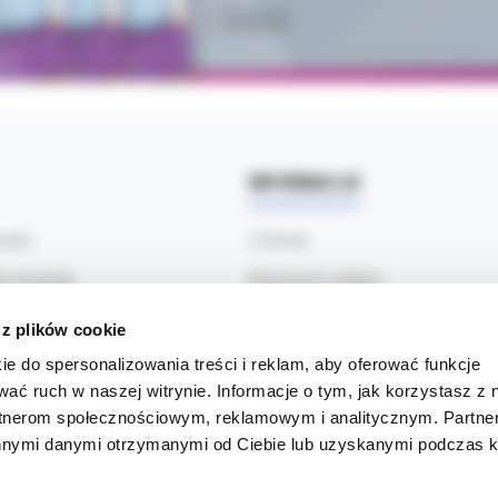
INFORMACJE
ności
O firmie
ty dostawy
Regulamin sklepu
ać
Polityka prywatności
 z plików cookie
klamacje
Informacja o Cookies
ie do spersonalizowania treści i reklam, aby oferować funkcje
wać ruch w naszej witrynie. Informacje o tym, jak korzystasz z 
nia (FAQ)
Blog
rtnerom społecznościowym, reklamowym i analitycznym. Partn
innymi danymi otrzymanymi od Ciebie lub uzyskanymi podczas k