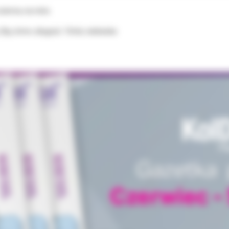
ierna, na rolce.
 20µ, 6mm, długość: 15mb, niebieska