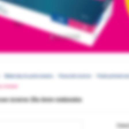
Materiały do polerowania
Paseczki ścierne
Paski poliestrow
EJ STRONY
rowe ścierne 20u 6mm niebieskie
Cena 