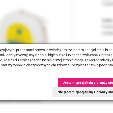
Podate
Indeks
Produc
Dostęp
zującymi przepisami prawa, oświadczam, że jestem specjalistą z bra
hnik dentystyczny, asystentka, higienistka lub osoba związaną z branżą)
że treści zamieszczane na niniejszej stronie mogą zawierać między 
emat wyrobów niebezpiecznych dla zdrowia i bezpieczeństwa pacjentó
Jestem specjalistą z branży st
Nie jestem specjalistą z branży s
tkowe dokumenty