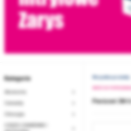
Kategorie
Wszystkie produkty
WRÓĆ DO POPRZEDNI
Akcesoria
Pierścień 3M 6
Cementy
Chirurgia
CZĘŚCI ZAMIENNE I