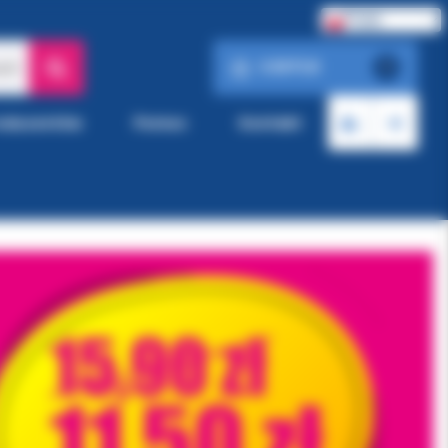
Polski
0.00 PLN
ach
0
roducentów
Pomoc
Kontakt