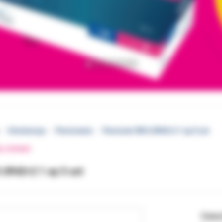
Ortodoncja
Pierścienie
Pierścień 3M 6 UR42+2 1 op 5 szt
EJ STRONY
 UR42+2 1 op 5 szt
Cena 