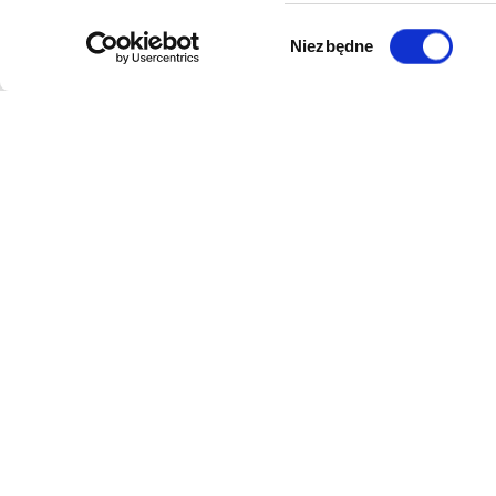
Wybór
Niezbędne
zgody
DANE FIRMY
POMOC
Kol-Dental Sp. z o. o. Sp.k.
Formy płat
ul. Cylichowska 6