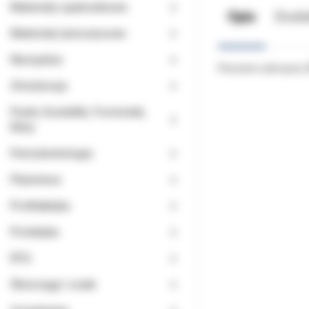
Materiały opatrunkowe
Opis
Doda
Materiały tymczasowe
Narzędzia
Pierścień uzbrojony
Ortodoncja
Paski, Kształtki, Formówki,
Kliny
Periodontologia
Planmeca
Profilaktyka
Protetyka
RTG
Ślinociągi i ssaki