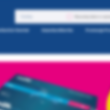
Wyszukaj także w opis
tka Kol-Dental
Gazetka Wiertła
Promocje P