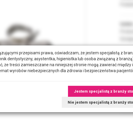
Podate
Indeks
Produc
Dostęp
zującymi przepisami prawa, oświadczam, że jestem specjalistą z bra
hnik dentystyczny, asystentka, higienistka lub osoba związaną z branżą)
ROZMI
że treści zamieszczane na niniejszej stronie mogą zawierać między 
emat wyrobów niebezpiecznych dla zdrowia i bezpieczeństwa pacjentó
POZYC
Jestem specjalistą z branży st
RODZA
Nie jestem specjalistą z branży s