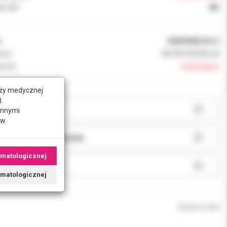
k VAT:
8%
:
068990MU42+2
ent:
3M ORTODONCJA
ność:
niedostępny
nży medycznej
.
AR:
innymi
w.
JA:
omatologicznej
J:
tomatologicznej
Chwilowo brak