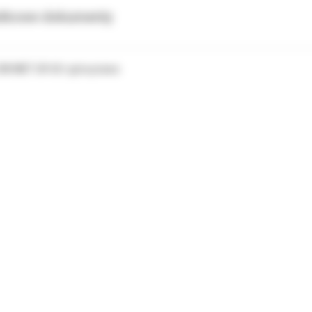
tkowe dokumenty
 3M MBT UR 42+ góra prawa