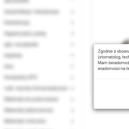
AKCESORIA
Dezynfekcja i sterylizacja
Endodoncja
Higiena jamy ustnej
Igły i strzykawki
Zgodnie z obowią
Implanty
(stomatolog, tec
Mam świadomość, 
Inne
wiadomości na t
Komputery RTG
Leki i wyroby farmaceutyczne
Materiały do polerowania
Materiały jednorazowe
Materiały ochronne