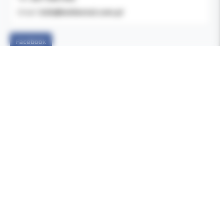
b2b@koldental.com.pl
Email:
Facebook
POMOC
Formy płatności
Czas i koszty dostawy
Jak zamawiać
Zwroty i reklamacje
Częste pytania (FAQ)
INFORMACJE
O firmie