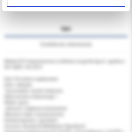
Opis
Dodatkowe dokumenty
Maska ECO trójwarstwowa z włókniny na gumki typu II , zgodna z
EN 14683 + AC:2019
Ilość: 50 sztuk w opakowaniu
Kolor: niebieski
Typ produktu: wyrób medyczny
Klasa wyrobu medycznego: I
Marka: opero
Jałowość: niejałowa (niesterylna)
Warstwy maski: trzywarstwowa
Rodzaj wiązania: z gumkami
Surowce: Spunbond+Meltblown+Spunbond
Gramatura włókniny [g/m2]: 25 (PP) + 25 (meltblown) + 25 (PP) =