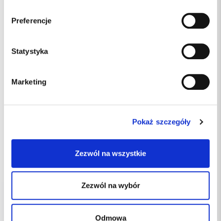
Preferencje
Statystyka
Marketing
PD003828/R311726
Indeks:
LIKE
Producent
Pokaż szczegóły
dostępny
Dostępność:
8%
Podatek VAT:
Zezwól na wszystkie
7.50 PLN
Zezwól na wybór
Odmowa