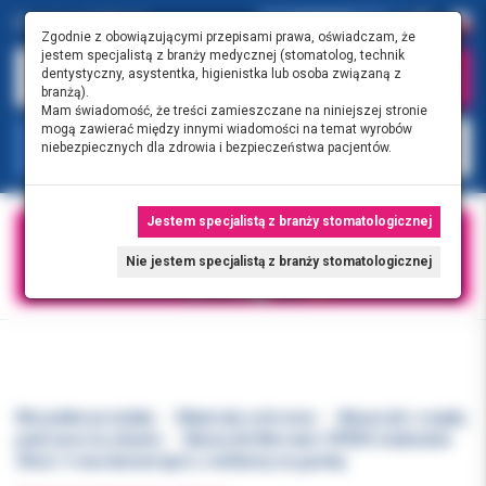
0.00 PLN
0
Zgodnie z obowiązującymi przepisami prawa, oświadczam, że
jestem specjalistą z branży medycznej (stomatolog, technik
dentystyczny, asystentka, higienistka lub osoba związaną z
branżą).
Mam świadomość, że treści zamieszczane na niniejszej stronie
mogą zawierać między innymi wiadomości na temat wyrobów
KATEGORIE
niebezpiecznych dla zdrowia i bezpieczeństwa pacjentów.
Jestem specjalistą z branży stomatologicznej
Nie jestem specjalistą z branży stomatologicznej
Wszystkie produkty
Materiały ochronne
Maseczki i czepki,
pokrowce na obuwie
Maseczki Mercator OPERO niebieskie
50szt. 3-warstwowe typ II, z włókniny na gumkę