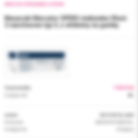
WRÓĆ DO POPRZEDNIEJ STRONY
Maseczki Mercator OPERO niebieskie 50szt.
3-warstwowe typ II, z włókniny na gumkę
Cena brutto:
7.90 PLN
Podatek VAT:
8%
Indeks:
W413100130_0028
Producent:
MERCATOR MEDICAL
Dostępność:
dostępny