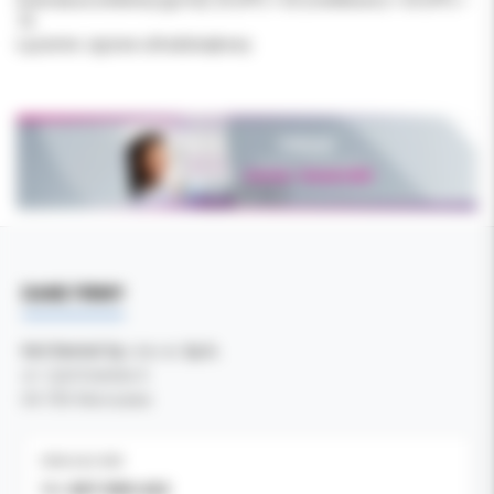
75
Łączenie: zgrzew ultradźwiękowy
DANE FIRMY
Kol-Dental Sp. z o. o. Sp.k.
ul. Cylichowska 6
04-769 Warszawa
OBSŁUGA B2B
607-900-442
Tel: