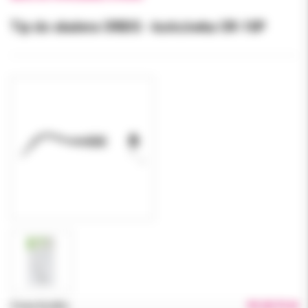
Tip do skalera ORBIS - końcówka OR-10P
Cena brutto:
99.00 PLN