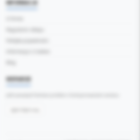
INFORMACJE
O firmie
Regulamin sklepu
Polityka prywatności
Informacja o Cookies
Blog
WSPARCIE
Jeśli zauważyli Państwo problem z funkcjonowaniem serwisu:
Zgłoś błąd tutaj