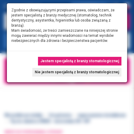
0.00 PLN
0
Zgodnie z obowiązującymi przepisami prawa, oświadczam, że
jestem specjalistą z branży medycznej (stomatolog, technik
dentystyczny, asystentka, higienistka lub osoba związaną z
branżą).
Mam świadomość, że treści zamieszczane na niniejszej stronie
mogą zawierać między innymi wiadomości na temat wyrobów
KATEGORIE
niebezpiecznych dla zdrowia i bezpieczeństwa pacjentów.
Jestem specjalistą z branży stomatologicznej
Nie jestem specjalistą z branży stomatologicznej
Wszystkie produkty
Urządzenia
wyposażenie dodatkowe
Tip do skalera ORBIS - końcówka OR-10P
WRÓĆ DO POPRZEDNIEJ STRONY