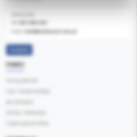
OBSŁUGA B2B
607-900-442
Tel:
b2b@koldental.com.pl
Email:
Facebook
POMOC
Formy płatności
Czas i koszty dostawy
Jak zamawiać
Zwroty i reklamacje
Częste pytania (FAQ)