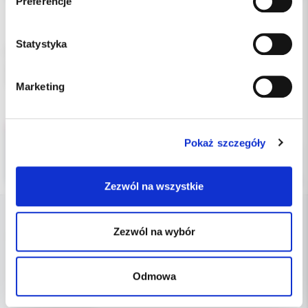
Preferencje
Dodatkowe dokumenty
Statystyka
Płytka. Cienka, okrągła końcówka nadaje się do kieszonek o
głębokości mniejszej niż 2-3 mm. Kompatybilny ze skalerami
SATELEC.
Marketing
Pokaż szczegóły
Zezwól na wszystkie
Zezwól na wybór
DANE FIRMY
Kol-Dental Sp. z o. o. Sp.k.
Odmowa
ul. Cylichowska 6
04-769 Warszawa