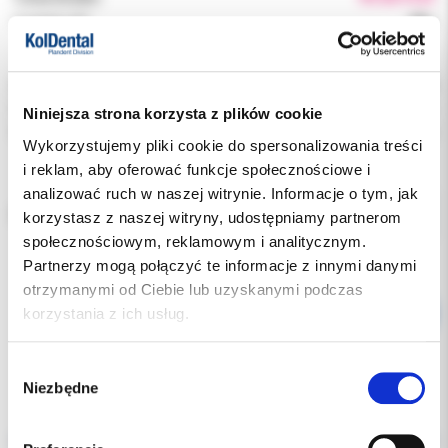
Podatek VAT:
23%
Indeks:
R306518
Producent:
ORBIS DENTAL
Niniejsza strona korzysta z plików cookie
Dostępność:
dostępny
Wykorzystujemy pliki cookie do spersonalizowania treści
i reklam, aby oferować funkcje społecznościowe i
analizować ruch w naszej witrynie. Informacje o tym, jak
RODZAJ:
korzystasz z naszej witryny, udostępniamy partnerom
społecznościowym, reklamowym i analitycznym.
Partnerzy mogą połączyć te informacje z innymi danymi
otrzymanymi od Ciebie lub uzyskanymi podczas
korzystania z ich usług.
Wybór
Niezbędne
zgody
Opis