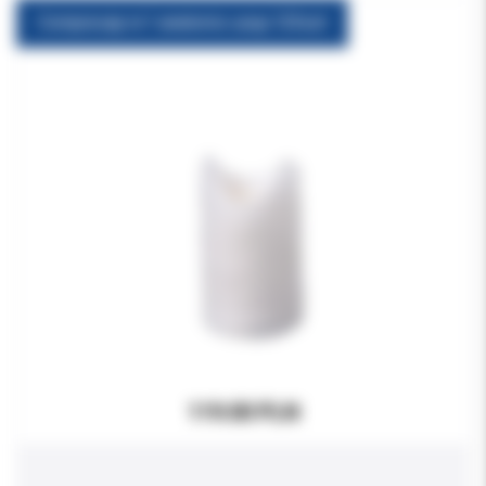
Comprecap nr.1 anatomic uzup.120szt
119.00 PLN