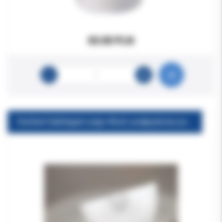
83.00 PLN
DryDent Sublingual Large 40szt. podjęzykowy pochłaniacz śliny