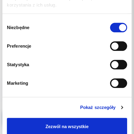
korzystania z ich usług.
Wybór
Niezbędne
zgody
Preferencje
Statystyka
120.00 PLN
Marketing
Pokaż szczegóły
DryTips Pampersy Policzkowe 50szt/op - WARIANTY
Zezwól na wszystkie