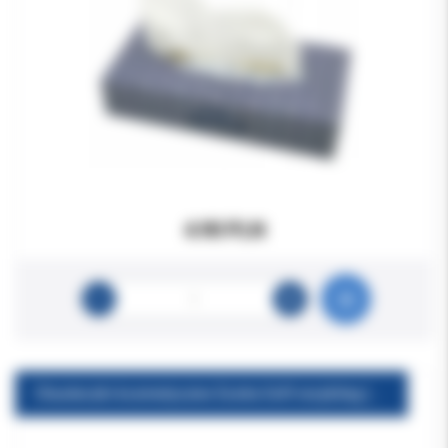
4.90 PLN
Chusteczki kosmetyczne Exstra Soft recykling (100szt./op) 21x20,5