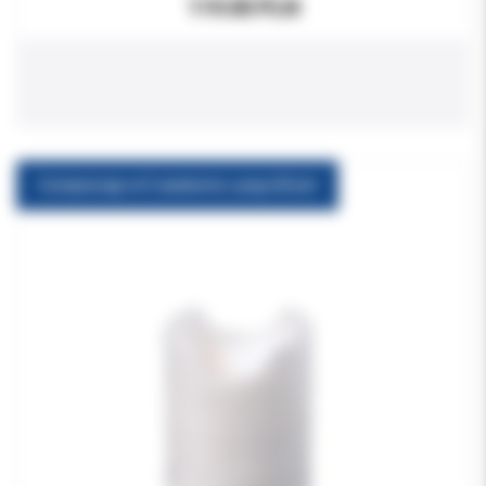
119.00 PLN
Comprecap nr.5 anatomic uzup.60szt