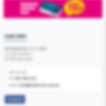
DANE FIRMY
Kol-Dental Sp. z o. o. Sp.k.
ul. Cylichowska 6
04-769 Warszawa
OBSŁUGA B2B
607-900-442
Tel:
b2b@koldental.com.pl
Email:
Facebook