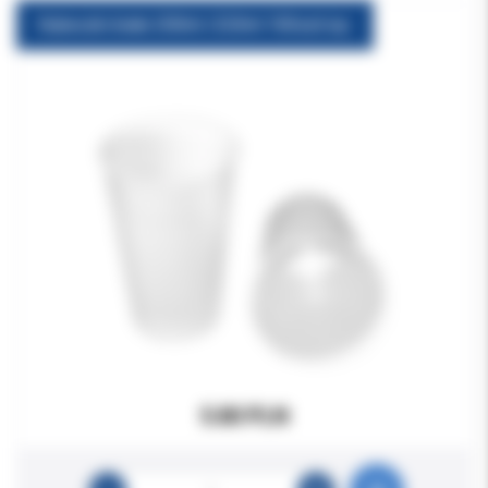
Kubeczki białe 200ml /220ml 100szt/op.
5.80 PLN