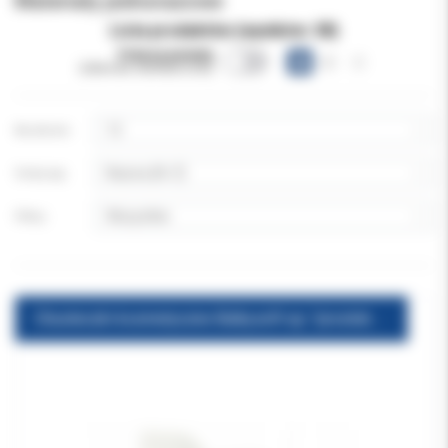
Materiały jednorazowe
Lista produktów (wyników:
38
)
Pokazuj warianty
(obecnie niewidoczne)
Na stronie:
Sortuj wg:
Filtruj:
Chusteczki kosmetyczne Bulkysoft op. "prostokątne" płaskie