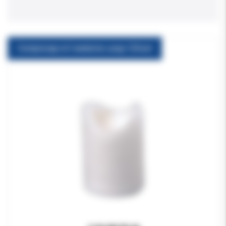
Comprecap nr.3 anatomic uzup.120szt