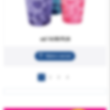
od 14.90 PLN
Wybierz wariant
1
2
3
4