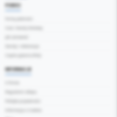
POMOC
Formy płatności
Czas i koszty dostawy
Jak zamawiać
Zwroty i reklamacje
Częste pytania (FAQ)
INFORMACJE
O firmie
Regulamin sklepu
Polityka prywatności
Informacja o Cookies