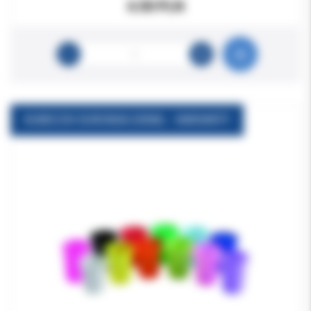
6.50 PLN
KUBECZKI EURONDA 200ML - WARIANTY