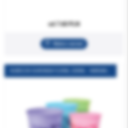
od 7.60 PLN
Wybierz wariant
KUBECZKI EURONDA FLORAL 200ML - WARIANTY