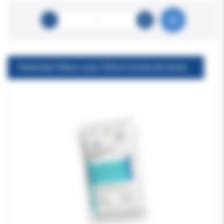
Cleanisept Wipes uzup.100szt chusteczki bezalkoholowe