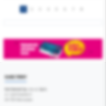
1
2
3
4
5
6
7
8
DANE FIRMY
Kol-Dental Sp. z o. o. Sp.k.
ul. Cylichowska 6
04-769 Warszawa