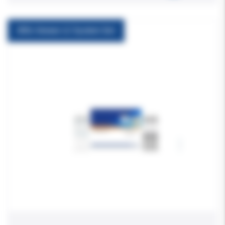
Bifix Veneer LC System Set