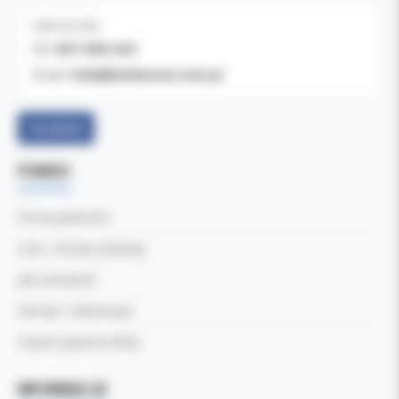
OBSŁUGA B2B
607-900-442
Tel:
b2b@koldental.com.pl
Email:
Facebook
POMOC
Formy płatności
Czas i koszty dostawy
Jak zamawiać
Zwroty i reklamacje
Częste pytania (FAQ)
INFORMACJE