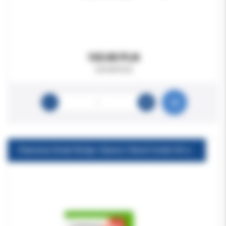
103.00 PLN
129.00 PLN
Charisma Smart 8x4g+ Gluma 2 Bond Combi Kit zestaw