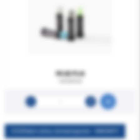
99.00 PLN
149.00 PLN
COVERdent osłony stomatologiczne - WARIANTY