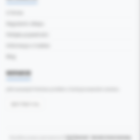
O firmie
Regulamin sklepu
Polityka prywatności
Informacja o Cookies
Blog
WSPARCIE
Jeśli zauważyli Państwo problem z funkcjonowaniem serwisu:
Zgłoś błąd tutaj
Wszelkie prawa zastrzeżone ©
Kol-Dental - Serwis internetowy