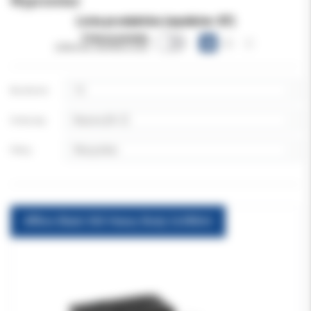
Wyprzedaż
Lista produktów (wyników:
87
)
Pokazuj warianty
(obecnie niewidoczne)
Na stronie:
Sortuj wg:
Filtruj:
Affinis Black 360 Heavy Body 2x380ml