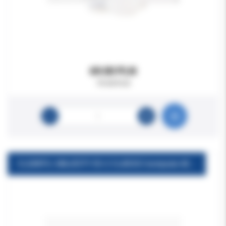
69.00 PLN
79.00 PLN
CLEARFIL MAJESTY ES-2 CLASSIC kompiule A2D (10x0,25g)