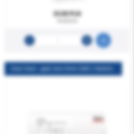
23.00 PLN
45.00 PLN
Clean-Stand - gąbki duże 65mm 268S-2 Maillefer 25szt