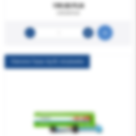
199.00 PLN
278.00 PLN
Charisma Topaz 4g B2 strzykawka