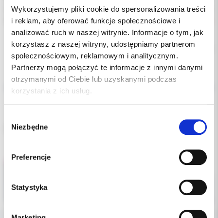
Wykorzystujemy pliki cookie do spersonalizowania treści
Producent:
KAVO
i reklam, aby oferować funkcje społecznościowe i
Dostępność:
niedostępny
analizować ruch w naszej witrynie. Informacje o tym, jak
korzystasz z naszej witryny, udostępniamy partnerom
Chwilowo brak
społecznościowym, reklamowym i analitycznym.
Partnerzy mogą połączyć te informacje z innymi danymi
Opis
otrzymanymi od Ciebie lub uzyskanymi podczas
korzystania z ich usług.
Dodatkowe dokumenty
Wybór
Niezbędne
zgody
Dysza do piaskarki
KAVO
PROPHYFLEX
Preferencje
Statystyka
Marketing