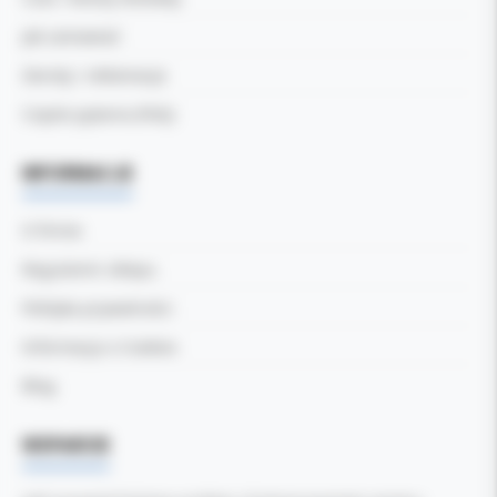
Jak zamawiać
Zwroty i reklamacje
Częste pytania (FAQ)
INFORMACJE
O firmie
Regulamin sklepu
Polityka prywatności
Informacja o Cookies
Blog
WSPARCIE