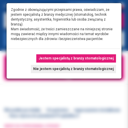
0.00 PLN
0
Zgodnie z obowiązującymi przepisami prawa, oświadczam, że
jestem specjalistą z branży medycznej (stomatolog, technik
dentystyczny, asystentka, higienistka lub osoba związaną z
branżą).
Mam świadomość, że treści zamieszczane na niniejszej stronie
mogą zawierać między innymi wiadomości na temat wyrobów
KATEGORIE
niebezpiecznych dla zdrowia i bezpieczeństwa pacjentów.
Jestem specjalistą z branży stomatologicznej
Nie jestem specjalistą z branży stomatologicznej
Wszystkie produkty
Urządzenia
wyposażenie dodatkowe
Kavo dysza do piaskarki Prophyflex 3
WRÓĆ DO POPRZEDNIEJ STRONY