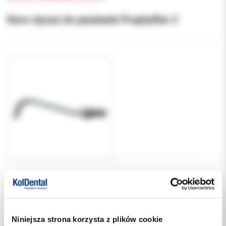
Kavo dysza do piaskarki Prophyflex 3
Cena brutto:
830.00 PLN
Podatek VAT:
23%
Niniejsza strona korzysta z plików cookie
Indeks:
0.573.0151