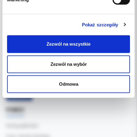
DANE FIRMY
Pokaż szczegóły
Kol-Dental Sp. z o. o. Sp.k.
ul. Cylichowska 6
04-769 Warszawa
Zezwól na wszystkie
OBSŁUGA B2B
Zezwól na wybór
607-900-442
Tel:
b2b@koldental.com.pl
Email:
Odmowa
Facebook
POMOC
Formy płatności
Czas i koszty dostawy