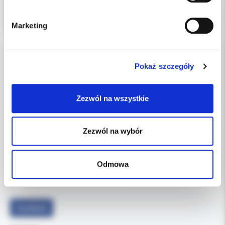
Marketing
Pokaż szczegóły
DANE FIRMY
Zezwól na wszystkie
Kol-Dental Sp. z o. o. Sp.k.
ul. Cylichowska 6
04-769 Warszawa
Zezwól na wybór
OBSŁUGA B2B
607-900-442
Tel:
Odmowa
b2b@koldental.com.pl
Email:
Facebook