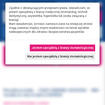
0.00 PLN
0
Zgodnie z obowiązującymi przepisami prawa, oświadczam, że
jestem specjalistą z branży medycznej (stomatolog, technik
dentystyczny, asystentka, higienistka lub osoba związaną z
branżą).
Mam świadomość, że treści zamieszczane na niniejszej stronie
mogą zawierać między innymi wiadomości na temat wyrobów
KATEGORIE
niebezpiecznych dla zdrowia i bezpieczeństwa pacjentów.
Jestem specjalistą z branży stomatologicznej
Nie jestem specjalistą z branży stomatologicznej
Wszystkie produkty
CZĘŚCI ZAMIENNE I AKCESORIA
W&H-
nasadka do oleju do kątnicy 02038200
WRÓĆ DO POPRZEDNIEJ STRONY