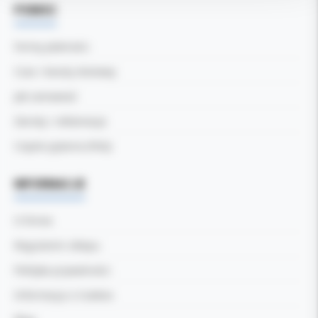
POMOC
Formy płatności
Czas i koszty dostawy
Jak zamawiać
Zwroty i reklamacje
Częste pytania (FAQ)
INFORMACJE
O firmie
Regulamin sklepu
Polityka prywatności
Informacja o Cookies