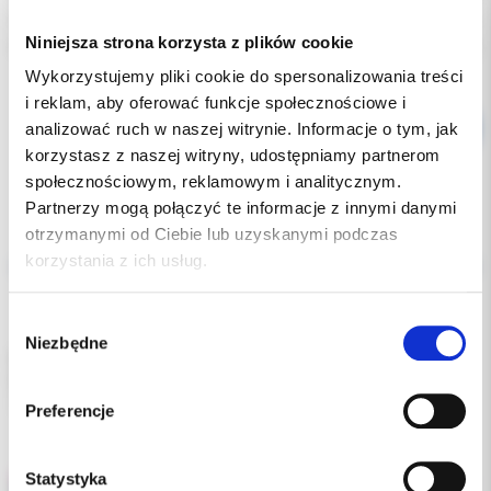
Producent:
W&H
Niniejsza strona korzysta z plików cookie
Dostępność:
dostępny
Wykorzystujemy pliki cookie do spersonalizowania treści
i reklam, aby oferować funkcje społecznościowe i
analizować ruch w naszej witrynie. Informacje o tym, jak
korzystasz z naszej witryny, udostępniamy partnerom
społecznościowym, reklamowym i analitycznym.
Partnerzy mogą połączyć te informacje z innymi danymi
otrzymanymi od Ciebie lub uzyskanymi podczas
Opis
korzystania z ich usług.
Dodatkowe dokumenty
Wybór
Niezbędne
zgody
Nasadka do oleju W&H.
Przeznaczona do smarowania kątnic.
1 sztuka
Preferencje
Statystyka