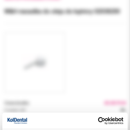
W&H-nasadka do oleju do kątnicy 02038200
Cena brutto:
45.00 PLN
Podatek VAT:
8%
Indeks:
02038200