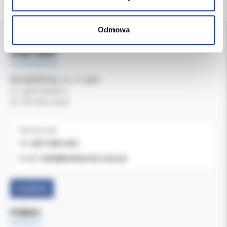
Odmowa
DANE FIRMY
Kol-Dental Sp. z o. o. Sp.k.
ul. Cylichowska 6
04-769 Warszawa
OBSŁUGA B2B
607-900-442
Tel:
b2b@koldental.com.pl
Email:
Facebook
POMOC