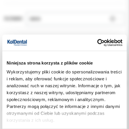
ROZMIAR:
Niniejsza strona korzysta z plików cookie
Wykorzystujemy pliki cookie do spersonalizowania treści
Opis
i reklam, aby oferować funkcje społecznościowe i
analizować ruch w naszej witrynie. Informacje o tym, jak
Dodatkowe dokumenty
korzystasz z naszej witryny, udostępniamy partnerom
społecznościowym, reklamowym i analitycznym.
Partnerzy mogą połączyć te informacje z innymi danymi
Sterylne Igły jednorazowe do znieczuleń stomatologicznych:
otrzymanymi od Ciebie lub uzyskanymi podczas
- nasiekowych,
- śrdówięzadlowych
korzystania z ich usług.
- przewodowych