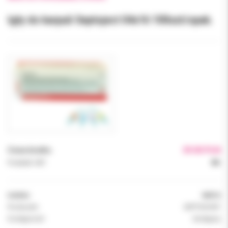
Igły do karpuli Septoject 04x16 100szt/opak.
Cena brutto:
39.00 PLN
Podatek VAT:
8%
Indeks:
04X16
Producent:
SEPTODONT
Dostępność:
dostępny