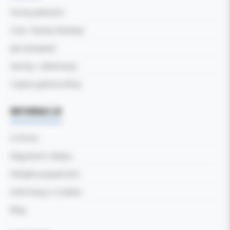
Formy płatności
Czas i koszty dostawy
Jak zamawiać
Zwroty i reklamacje
Częste pytania (FAQ)
INFORMACJE
O firmie
Regulamin sklepu
Polityka prywatności
Informacja o Cookies
Blog