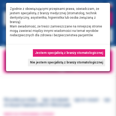
0.00 PLN
0
Zgodnie z obowiązującymi przepisami prawa, oświadczam, że
jestem specjalistą z branży medycznej (stomatolog, technik
dentystyczny, asystentka, higienistka lub osoba związaną z
branżą).
Mam świadomość, że treści zamieszczane na niniejszej stronie
mogą zawierać między innymi wiadomości na temat wyrobów
KATEGORIE
niebezpiecznych dla zdrowia i bezpieczeństwa pacjentów.
Jestem specjalistą z branży stomatologicznej
Nie jestem specjalistą z branży stomatologicznej
Wszystkie produkty
Igły i strzykawki
Igły do carpuli
Igły
do karpuli Septoject 04x16 100szt/opak.
WRÓĆ DO POPRZEDNIEJ STRONY