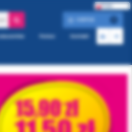
Polski
0.00 PLN
ach
0
roducentów
Pomoc
Kontakt