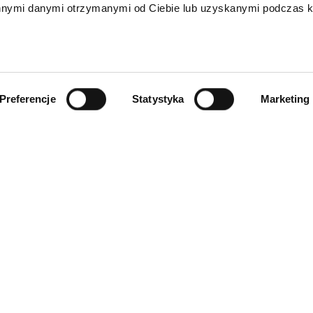
innymi danymi otrzymanymi od Ciebie lub uzyskanymi podczas k
Preferencje
Statystyka
Marketing
INFORMACJE
ności
O firmie