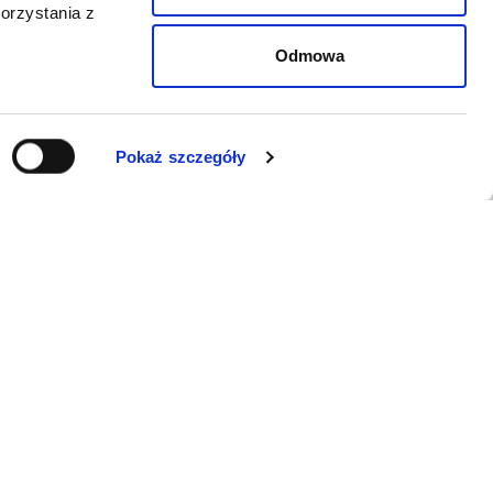
orzystania z
Odmowa
Pokaż szczegóły
WSPARCIE
Jeśli zauważyli Państwo problem z
funkcjonowaniem serwisu: