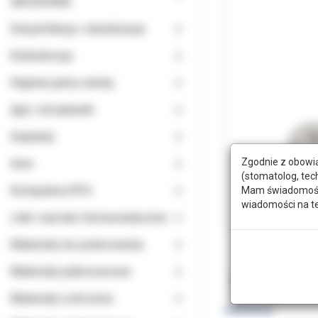
AKCESORIA
Dezynfekcja i sterylizacja
Endodoncja
Higiena jamy ustnej
Igły i strzykawki
Implanty
Zgodnie z obowią
Inne
(stomatolog, tec
Komputery RTG
Mam świadomość, 
wiadomości na t
Leki i wyroby farmaceutyczne
Materiały do polerowania
Materiały jednorazowe
Opis
Doda
Materiały ochronne