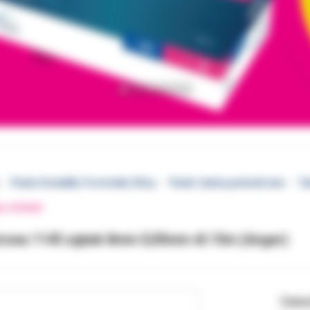
Paski, Kształtki, Formówki, Kliny
Paski i taśmy poliestrowe
Ta
EJ STRONY
trowa 1145 ząbek 8mm 0,05mm dł.15m (Anger)
Cena 