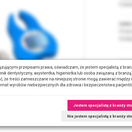
Podate
Indeks
Produc
Dostęp
ROZMI
zującymi przepisami prawa, oświadczam, że jestem specjalistą z bra
hnik dentystyczny, asystentka, higienistka lub osoba związaną z branżą)
że treści zamieszczane na niniejszej stronie mogą zawierać między 
emat wyrobów niebezpiecznych dla zdrowia i bezpieczeństwa pacjentó
Jestem specjalistą z branży st
tkowe dokumenty
Nie jestem specjalistą z branży s