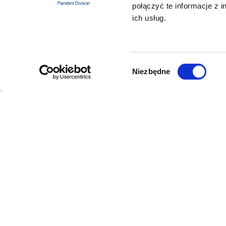
połączyć te informacje z 
ich usług.
Wybór
Niezbędne
zgody
DANE FIRMY
POMOC
Kol-Dental Sp. z o. o. Sp.k.
Formy płat
ul. Cylichowska 6