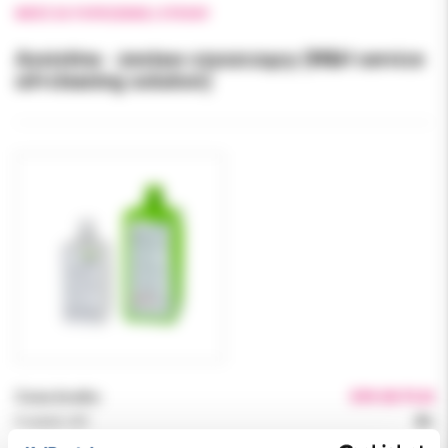
WRÓĆ DO POPRZEDNIEJ STRONY
Assistina - zestaw czyszczący (W&H service
oil+cleaning solution)
Cena brutto:
599.00 PLN
Podatek VAT:
8%