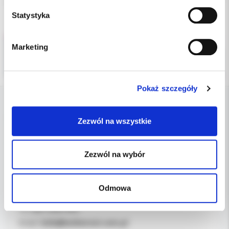
opakowanie: płyn czyszczący 1000ml +olej do konserwacji 500ml
Statystyka
Marketing
Pokaż szczegóły
DANE FIRMY
Zezwól na wszystkie
Kol-Dental Sp. z o. o. Sp.k.
ul. Cylichowska 6
Zezwól na wybór
04-769 Warszawa
Odmowa
OBSŁUGA B2B
607-900-442
Tel:
b2b@koldental.com.pl
Email: