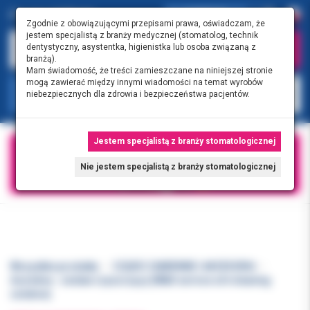
0.00 PLN
0
Zgodnie z obowiązującymi przepisami prawa, oświadczam, że
jestem specjalistą z branży medycznej (stomatolog, technik
dentystyczny, asystentka, higienistka lub osoba związaną z
branżą).
Mam świadomość, że treści zamieszczane na niniejszej stronie
mogą zawierać między innymi wiadomości na temat wyrobów
KATEGORIE
niebezpiecznych dla zdrowia i bezpieczeństwa pacjentów.
Jestem specjalistą z branży stomatologicznej
Nie jestem specjalistą z branży stomatologicznej
Wszystkie produkty
CZĘŚCI ZAMIENNE I AKCESORIA
Assistina - zestaw czyszczący (W&H service oil+cleaning
solution)