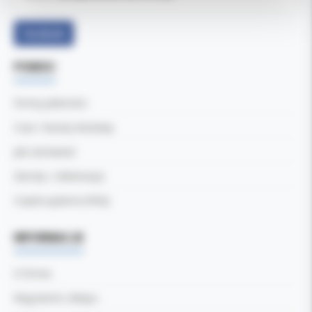
Facebook
POMOC
Formy płatności
Czas i koszty dostawy
Jak zamawiać
Zwroty i reklamacje
Częste pytania (FAQ)
INFORMACJE
O firmie
Regulamin sklepu