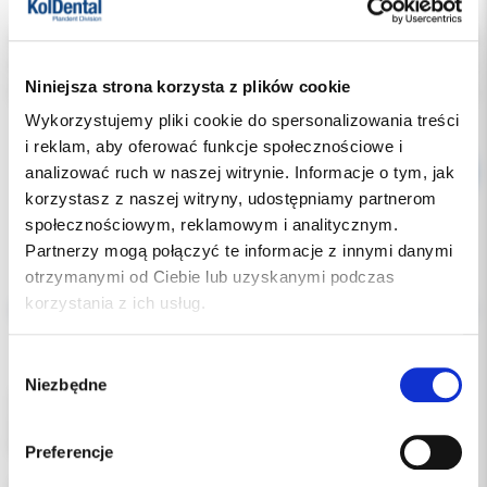
Indeks:
02680500
Producent:
W&H
Niniejsza strona korzysta z plików cookie
Dostępność:
dostępny
Wykorzystujemy pliki cookie do spersonalizowania treści
i reklam, aby oferować funkcje społecznościowe i
analizować ruch w naszej witrynie. Informacje o tym, jak
korzystasz z naszej witryny, udostępniamy partnerom
społecznościowym, reklamowym i analitycznym.
Partnerzy mogą połączyć te informacje z innymi danymi
otrzymanymi od Ciebie lub uzyskanymi podczas
Opis
korzystania z ich usług.
Dodatkowe dokumenty
Wybór
Niezbędne
zgody
Zestaw do czyszczenia konserwacji końcówek
stomatologicznych.
Przeznaczony do stosowania z urządzeniem Assistina.
Preferencje