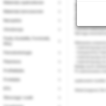
Materiały opatrunkowe
Światłoutwardzalna,
Zwiększa siłę łącze
Materiały tymczasowe
Jest kompatybilna z 
Przeznaczona jest d
Narzędzia
Zastosowana jako sk
Poprawia adaptację 
Ortodoncja
Wymaga utwardzenia 
Paski, Kształtki, Formówki,
Wskazania: preparat
Kliny
- materiał łączący 
Periodontologia
- transparentny mate
- materiał łączący d
Planmeca
- materiał łączący 
Nadaje się do zwilżan
Profilaktyka
Po zastosowaniu mat
Protetyka
opakowanie: butelka
RTG
Skład (wagowo): Bis-
Ślinociągi i ssaki