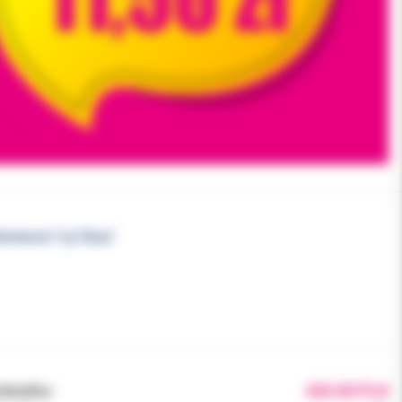
eliobond 11g "Duży"
brutto:
420.00 PLN