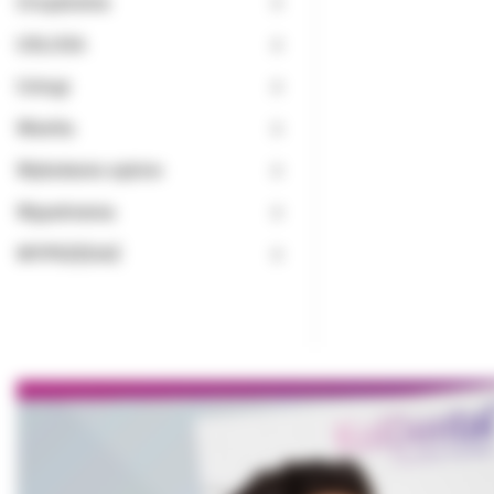
Urządzenia
USŁUGA
Usługi
Wiertła
Wybielanie zębów
Wypełnienia
WYPRZEDAŻ