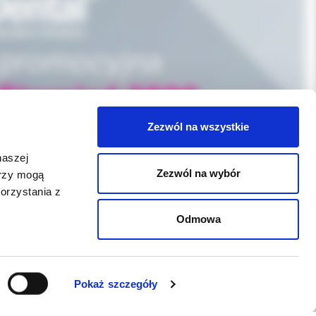
Zezwól na wszystkie
naszej
Zezwól na wybór
erzy mogą
orzystania z
Odmowa
WSPARCIE
Pokaż szczegóły
Jeśli zauważyli Państwo problem z
funkcjonowaniem serwisu: