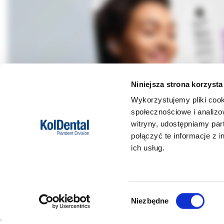
Niniejsza strona korzysta
Wykorzystujemy pliki cook
społecznościowe i analizo
witryny, udostępniamy pa
połączyć te informacje z 
ich usług.
DANE FIRMY
POMOC
Wybór
Niezbędne
zgody
Kol-Dental Sp. z o. o. Sp.k.
Formy płat
ul. Cylichowska 6