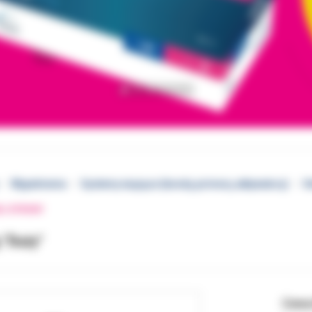
Wypełnienia
Systemy wiążące (bondy, primery, aktywatory)
H
EJ STRONY
 "Duży"
Cena 