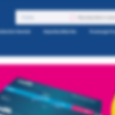
Wyszukaj także w opis
tka Kol-Dental
Gazetka Wiertła
Promocje P