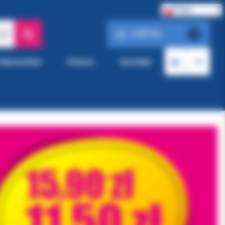
Polski
0.00 PLN
ach
0
roducentów
Pomoc
Kontakt