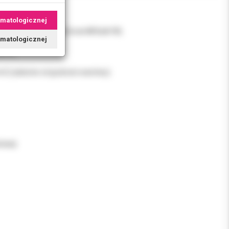
zkliwem.
omatologicznej
awionym szkliwem
voCeram®, Tetric EvoCeram® Bulk Fill).
tomatologicznej
biną.
 (zależnie od grubości warstwy).
izacji