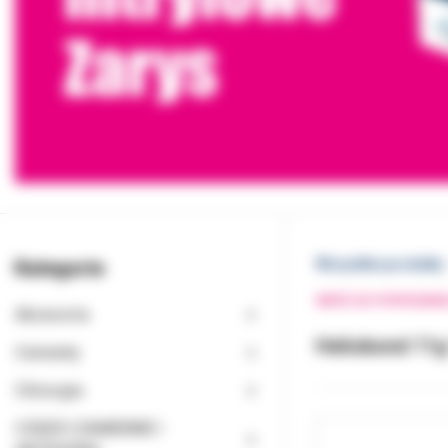
Kategorie
Wszystkie produkty
WRÓĆ DO POPRZEDNI
Akcesoria
Heliobond 11g
Cementy
Chirurgia
CZĘŚCI ZAMIENNE I