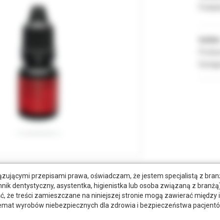
Podate
Indeks
Produc
Dostęp
zującymi przepisami prawa, oświadczam, że jestem specjalistą z bra
hnik dentystyczny, asystentka, higienistka lub osoba związaną z branżą)
tkowe dokumenty
że treści zamieszczane na niniejszej stronie mogą zawierać między 
emat wyrobów niebezpiecznych dla zdrowia i bezpieczeństwa pacjentó