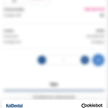
Cena brutto:
950.00 PLN
Podatek VAT:
8%
Indeks:
56906
Producent:
SOLVENTUM
Dostępność:
dostępny
Opis
Dodatkowe dokumenty