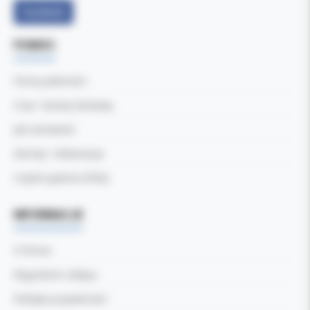
Facebook
POMOC
Formy płatności
Czas i koszty dostawy
Jak zamawiać
Zwroty i reklamacje
Częste pytania (FAQ)
INFORMACJE
O firmie
Regulamin sklepu
Polityka prywatności