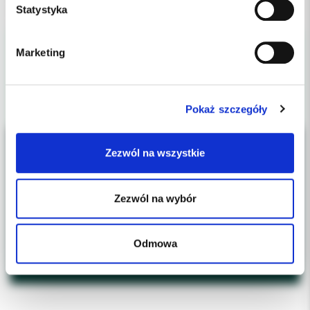
Statystyka
- 3 zakraplacze
- 1 miarka
Marketing
Pokaż szczegóły
Zezwól na wszystkie
Zezwól na wybór
Odmowa