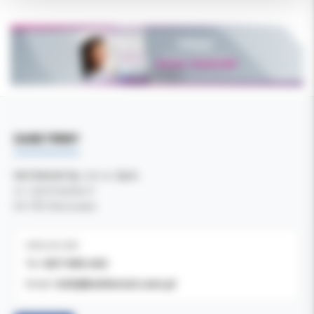
DANE FIRMY
Kol-Dental Sp. z o. o. Sp.k.
ul. Cylichowska 6
04-769 Warszawa
OBSŁUGA B2B
607-900-442
Tel:
b2b@koldental.com.pl
Email: