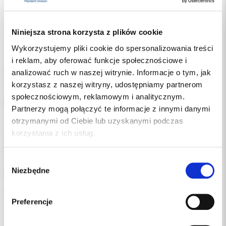
Niniejsza strona korzysta z plików cookie
Wykorzystujemy pliki cookie do spersonalizowania treści
i reklam, aby oferować funkcje społecznościowe i
Cement szkło-jonomerowy do osadzania prac protetycznych (w
analizować ruch w naszej witrynie. Informacje o tym, jak
wersji do ręcznego mieszania).
korzystasz z naszej witryny, udostępniamy partnerom
- Wyjątkowa forma granulatu – łatwe rozrabianie proszku bez
społecznościowym, reklamowym i analitycznym.
pylenia.
Partnerzy mogą połączyć te informacje z innymi danymi
- Doskonałe wchłanianie płynu przez granulki ułatwia mieszanie.
otrzymanymi od Ciebie lub uzyskanymi podczas
- Wysoki stopień integralności brzeżnej i niska rozpuszczalność
zapewniają trwałość uzupełnień.
korzystania z ich usług.
- Wyjątkowo cienka warstwa zapewnia optymalne dopasowanie i
integralność brzeżną.
Wybór
- Wysoka wytrzymałość na ściskanie i wyjątkowo mocne
Niezbędne
zgody
połączenie – zapewniają trwałość i wieloletnie funkcjonowanie.
Opakowanie:
Preferencje
- 3 opakowania proszku (po 30 g),
- 3 opakowania płynu (po 12 ml),
- 1 bloczek do mieszania,