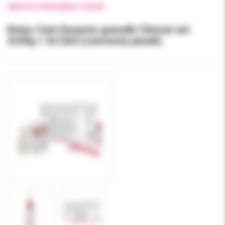
WRÓĆ DO POPRZEDNIEJ STRONY
Ketac-Cem Easymix granulki Clinical set
3x30g + 3x12ml (czerwony pasek)