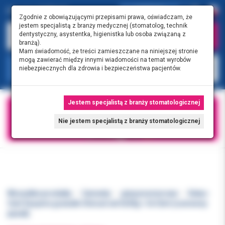
0.00 PLN
0
Zgodnie z obowiązującymi przepisami prawa, oświadczam, że
jestem specjalistą z branży medycznej (stomatolog, technik
dentystyczny, asystentka, higienistka lub osoba związaną z
branżą).
Mam świadomość, że treści zamieszczane na niniejszej stronie
mogą zawierać między innymi wiadomości na temat wyrobów
KATEGORIE
niebezpiecznych dla zdrowia i bezpieczeństwa pacjentów.
Jestem specjalistą z branży stomatologicznej
Nie jestem specjalistą z branży stomatologicznej
Wszystkie produkty
Cementy
glasjonomerowe
Ketac-
Cem Easymix granulki Clinical set 3x30g + 3x12ml (czerwony
pasek)