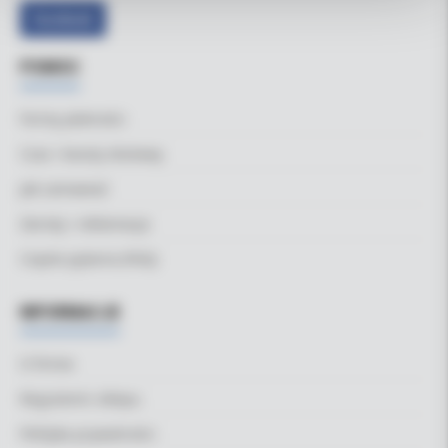
Facebook
POMOC
Formy płatności
Czas i koszty dostawy
Jak zamawiać
Zwroty i reklamacje
Częste pytania (FAQ)
INFORMACJE
O firmie
Regulamin sklepu
Polityka prywatności