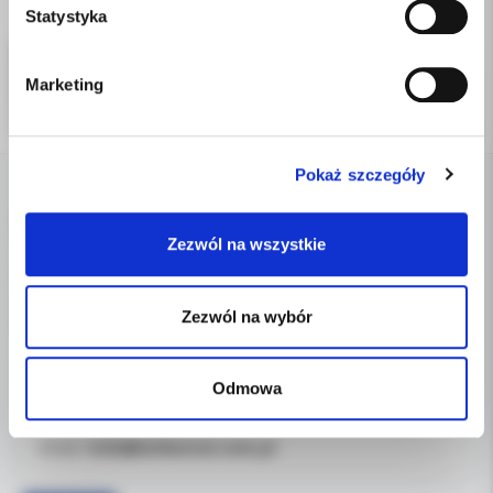
Statystyka
Marketing
Pokaż szczegóły
DANE FIRMY
Zezwól na wszystkie
Kol-Dental Sp. z o. o. Sp.k.
ul. Cylichowska 6
Zezwól na wybór
04-769 Warszawa
OBSŁUGA B2B
Odmowa
607-900-442
Tel:
b2b@koldental.com.pl
Email: