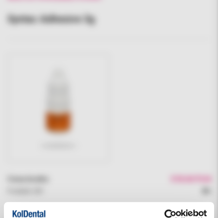
Syntac Adhesive 3g
Cena brutto:
318.60 PLN
Podatek VAT:
8%