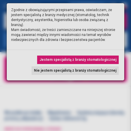
0.00 PLN
0
Zgodnie z obowiązującymi przepisami prawa, oświadczam, że
jestem specjalistą z branży medycznej (stomatolog, technik
dentystyczny, asystentka, higienistka lub osoba związaną z
branżą).
Mam świadomość, że treści zamieszczane na niniejszej stronie
mogą zawierać między innymi wiadomości na temat wyrobów
KATEGORIE
niebezpiecznych dla zdrowia i bezpieczeństwa pacjentów.
Jestem specjalistą z branży stomatologicznej
Nie jestem specjalistą z branży stomatologicznej
Wszystkie produkty
Wypełnienia
Systemy wiążące (bondy,
primery, aktywatory)
Syntac Adhesive 3g
WRÓĆ DO POPRZEDNIEJ STRONY