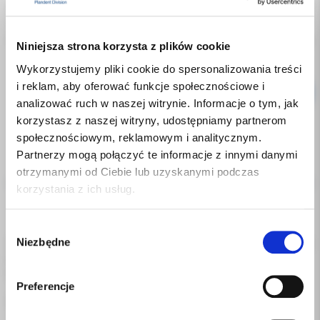
Indeks:
IVOCLAR532892
Producent:
IVOCLAR
Dostępność:
dostępny
Niniejsza strona korzysta z plików cookie
Wykorzystujemy pliki cookie do spersonalizowania treści
i reklam, aby oferować funkcje społecznościowe i
analizować ruch w naszej witrynie. Informacje o tym, jak
korzystasz z naszej witryny, udostępniamy partnerom
społecznościowym, reklamowym i analitycznym.
Partnerzy mogą połączyć te informacje z innymi danymi
Opis
otrzymanymi od Ciebie lub uzyskanymi podczas
korzystania z ich usług.
Dodatkowe dokumenty
Wybór
Niezbędne
Światłoutawrdzalny materiał łączący ze szkliwem i zębiną. Syntac
zgody
jest klasycznym systemem adhezyjnym, zapewniającym trwałe
połączenie pomiędzy materiałem złożonym a tkankami zęba.
Preferencje
opakowanie: buteleczka 3g, Syntac Adhesive