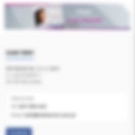
DANE FIRMY
Kol-Dental Sp. z o. o. Sp.k.
ul. Cylichowska 6
04-769 Warszawa
OBSŁUGA B2B
607-900-442
Tel:
b2b@koldental.com.pl
Email:
Facebook