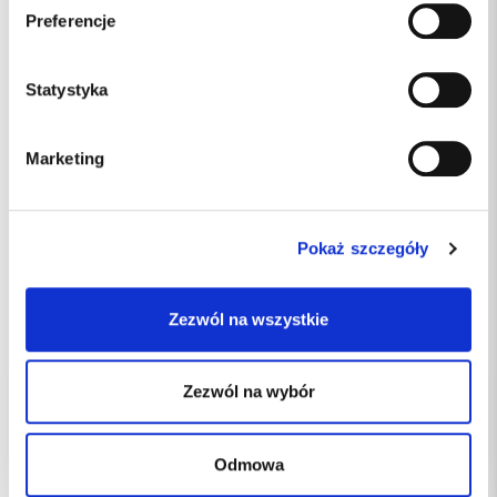
Preferencje
Statystyka
Marketing
DI.1105.03
Indeks:
FALCON
Producent
Pokaż szczegóły
dostępny
Dostępność:
8%
Podatek VAT:
Zezwól na wszystkie
39.90 PLN
Zezwól na wybór
Odmowa