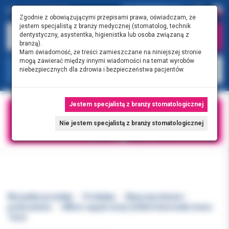
0.00 PLN
0
Zgodnie z obowiązującymi przepisami prawa, oświadczam, że
jestem specjalistą z branży medycznej (stomatolog, technik
dentystyczny, asystentka, higienistka lub osoba związaną z
branżą).
Mam świadomość, że treści zamieszczane na niniejszej stronie
mogą zawierać między innymi wiadomości na temat wyrobów
KATEGORIE
niebezpiecznych dla zdrowia i bezpieczeństwa pacjentów.
Jestem specjalistą z branży stomatologicznej
Nie jestem specjalistą z branży stomatologicznej
Wszystkie produkty
Protetyka
Masy wyciskowe i
podścielenia
Affinis regular body 2x50ml+końcówki miesz.
12szt.