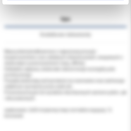
Opis
Dodatkowe dokumenty
Masa poliwinylosiliksanowa o najwyższej precyzji i
bezpieczeństwie oraz unikalnych właściwościach, związanych z
doskonałym powinowactwem (ang. affinity)
Dokładnie zapływa, doskonale odwzorowuje szczegóły pola
protetycznego.
Posiada doskonałą wytrzymałość na rozerwanie oraz zachowuje
stabilność wymiarów przez wiele dni.
Przeznaczona jest do wycisków dwufazowych zarówno jedno- jak
i dwuczasowych.
opakowanie: 2x50 ml płynnej masy normalnie wiążącej, 12
końcówek