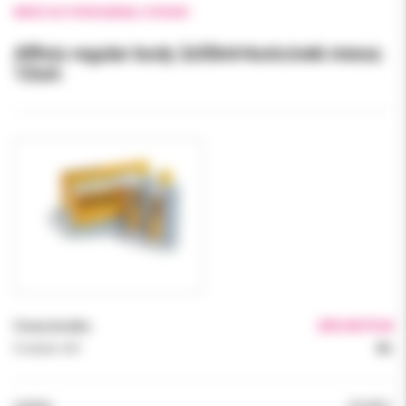
WRÓĆ DO POPRZEDNIEJ STRONY
Affinis regular body 2x50ml+końcówki miesz.
12szt.
Cena brutto:
259.00 PLN
Podatek VAT:
8%