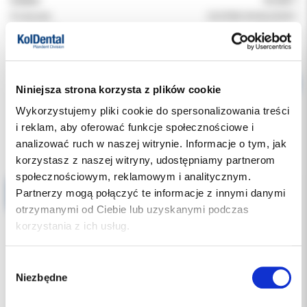
Indeks:
CO 6511
Producent:
COLTENE WHALEDENT
Dostępność:
dostępny
Niniejsza strona korzysta z plików cookie
Wykorzystujemy pliki cookie do spersonalizowania treści
i reklam, aby oferować funkcje społecznościowe i
Produkty powiązane
analizować ruch w naszej witrynie. Informacje o tym, jak
korzystasz z naszej witryny, udostępniamy partnerom
społecznościowym, reklamowym i analitycznym.
Końcówki do mieszania żółte DI.1105.03 50szt
Partnerzy mogą połączyć te informacje z innymi danymi
otrzymanymi od Ciebie lub uzyskanymi podczas
korzystania z ich usług.
Wybór
Niezbędne
zgody