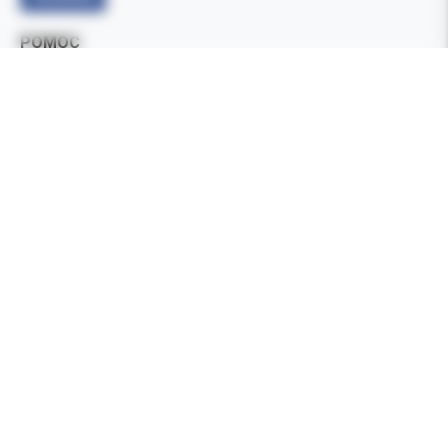
POMOC
Formy płatności
Czas i koszty dostawy
Jak zamawiać
Zwroty i reklamacje
Częste pytania (FAQ)
INFORMACJE
O firmie
Regulamin sklepu
Polityka prywatności
Informacja o Cookies