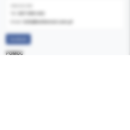
OBSŁUGA B2B
607-900-442
Tel:
b2b@koldental.com.pl
Email:
Facebook
POMOC
Formy płatności
Czas i koszty dostawy
Jak zamawiać
Zwroty i reklamacje
Częste pytania (FAQ)
INFORMACJE