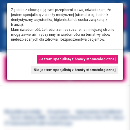
0.00 PLN
0
Zgodnie z obowiązującymi przepisami prawa, oświadczam, że
jestem specjalistą z branży medycznej (stomatolog, technik
dentystyczny, asystentka, higienistka lub osoba związaną z
branżą).
Mam świadomość, że treści zamieszczane na niniejszej stronie
mogą zawierać między innymi wiadomości na temat wyrobów
KATEGORIE
niebezpiecznych dla zdrowia i bezpieczeństwa pacjentów.
Jestem specjalistą z branży stomatologicznej
Nie jestem specjalistą z branży stomatologicznej
Wszystkie produkty
Urządzenia
wyposażenie dodatkowe
Tip do skalera EMS - końcówka Piezon Perio Slim PS + klucz
CT Instrument PS with CombiTorque