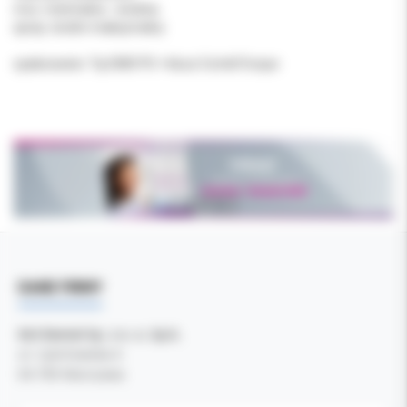
moc: minimalna - średnia
spray: średni-maksymalny
opakowanie: Tip EMS PS + klucz CombiTorque
DANE FIRMY
Kol-Dental Sp. z o. o. Sp.k.
ul. Cylichowska 6
04-769 Warszawa