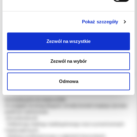
1599.00 PLN
Pokaż szczegóły
Zezwól na wszystkie
Zezwól na wybór
Opis
Odmowa
Dodatkowe dokumenty
Końcówka perio do skalera EMS.
Ze względu na swoją długość i smukły kształt znajduje szerokie
spektrum zastosowań.
Jest polecana do:
- Delikatnego skalingu naddziąsłowego oraz w przestrzeniach
międzyzębowych,
- Skalingu poddziąsłowego w głębokich kieszonkach,