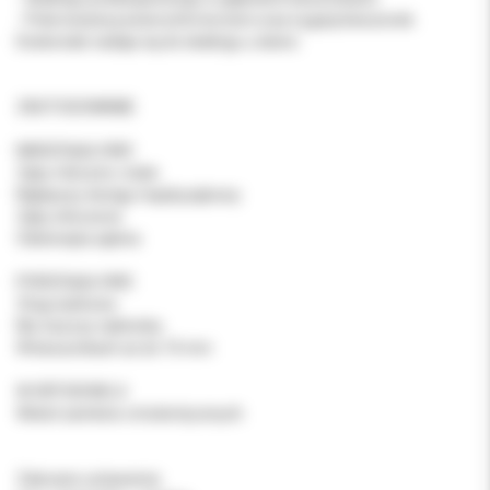
- Polerowania powierzchni korzeni oraz irygacji kieszonek.
Doskonale nadaje się do skalingu u dzieci.
ZASTOSOWANIE:
NADDZIĄSŁOWO
Zęby mleczne i stałe
Najlepszy dostęp międzyzębowy
Zęby stłoczone
Odsłonięta zębina
PODDZIĄSŁOWO
Złogi siarkowe
Nie niszczy nabłonka
W kieszonkach aż do 10 mm
W ORTODONCJI
Wokół zamków ortodontycznych
Zalecane ustawienia