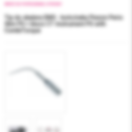
WRÓĆ DO POPRZEDNIEJ STRONY
Tip do skalera EMS - końcówka Piezon Perio
Slim PS + klucz CT Instrument PS with
CombiTorque