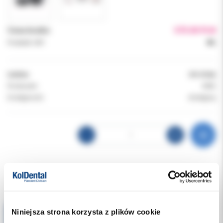
Cena brutto:
575.00 PLN
Podatek VAT:
8%
Indeks:
DS-016A
Producent:
EMS
Dostępność:
dostępny
Produkty powiązane
Niniejsza strona korzysta z plików cookie
Tip do skalera EMS - końcówka Piezon Perio Slim PS x 3szt+ klucz CT Instrument PS with CombiTorque