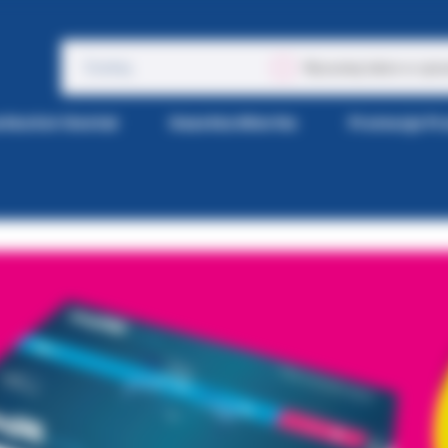
Wyszukaj także w opis
tka Kol-Dental
Gazetka Wiertła
Promocje P