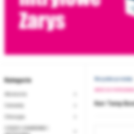
Kategorie
Wszystkie produkty
WRÓĆ DO POPRZEDNI
Akcesoria
Kerr Temp Bond
Cementy
Chirurgia
CZĘŚCI ZAMIENNE I