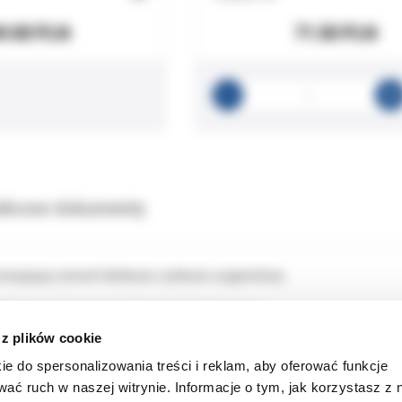
9.00 PLN
71.50 PLN
tkowe dokumenty
owiążący cement tlenkowo-cynkowo-eugenolowy.
zania prowizorycznych koron, mostów i szyn,
a stałych uzupełnień protetycznych.
 z plików cookie
u ulatwia jego zapływanie i trwale mocowanie uzupelnień.
ie do spersonalizowania treści i reklam, aby oferować funkcje
y + 15g katalizatora
wać ruch w naszej witrynie. Informacje o tym, jak korzystasz z 