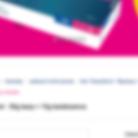
Cementy
cynkowo fosforanowe
Kerr Temp Bond - 50g bazy +
EJ STRONY
 - 50g bazy + 15g katalizatora
Cena 