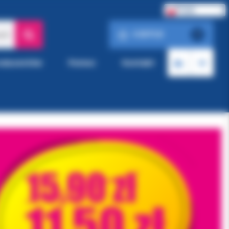
Polski
0.00 PLN
ach
0
roducentów
Pomoc
Kontakt