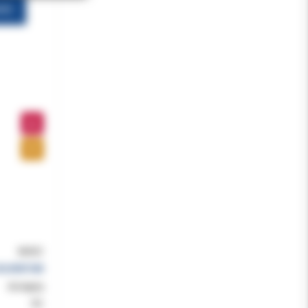
że)
8692C
OLVENTUM
dostępny
8%