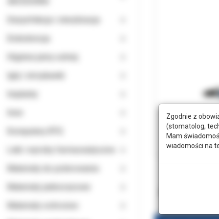
AKCESORIA
Dezynfekcja i sterylizacja
Endodoncja
Higiena jamy ustnej
Igły i strzykawki
Implanty
Inne
Zgodnie z obowią
(stomatolog, tec
Komputery RTG
Mam świadomość, 
wiadomości na t
Leki i wyroby farmaceutyczne
Materiały do polerowania
Materiały jednorazowe
Produkty po
Materiały ochronne