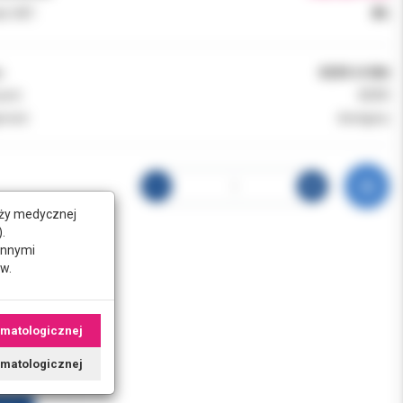
k VAT:
8%
:
KERR 61086
ent:
KERR
ność:
dostępny
nży medycznej
.
innymi
w.
omatologicznej
tomatologicznej