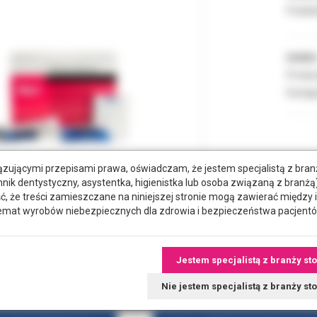
Podate
Indeks
Produc
Dostęp
zującymi przepisami prawa, oświadczam, że jestem specjalistą z bra
hnik dentystyczny, asystentka, higienistka lub osoba związaną z branżą)
że treści zamieszczane na niniejszej stronie mogą zawierać między 
emat wyrobów niebezpiecznych dla zdrowia i bezpieczeństwa pacjentó
Jestem specjalistą z branży st
wiązane
Nie jestem specjalistą z branży s