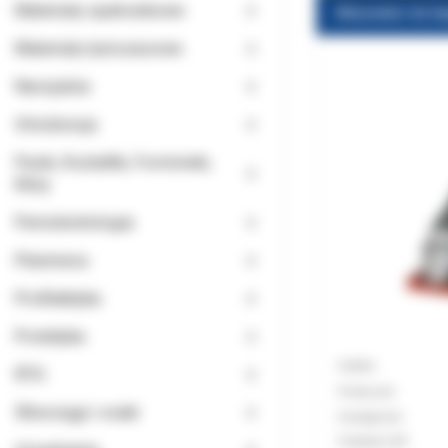
Materiały opatrunkowe
Materiały tymczasowe
Narzędzia
Ortodoncja
Paski, Kształtki, Formówki,
Kliny
Periodontologia
Planmeca
Profilaktyka
Protetyka
Indeks:
RTG
Producent
Ślinociągi i ssaki
Dostępność:
Podatek VAT: