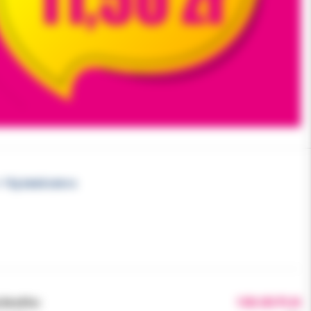
 15g katalizatora
brutto:
100.00 PLN