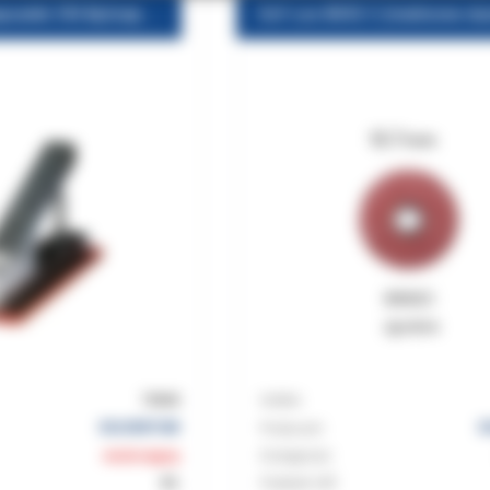
Aktywator do kapsułek 3M Aplicap (zgniatacz) pomarańczowy
Sof-Lex 8692 C (malinowe du
73040
Indeks:
SOLVENTUM
S
Producent
niedostępny
Dostępność:
8%
Podatek VAT: