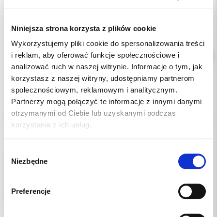
Producent:
SDI
Dostępność:
dostępny
Niniejsza strona korzysta z plików cookie
Wykorzystujemy pliki cookie do spersonalizowania treści
i reklam, aby oferować funkcje społecznościowe i
analizować ruch w naszej witrynie. Informacje o tym, jak
korzystasz z naszej witryny, udostępniamy partnerom
społecznościowym, reklamowym i analitycznym.
Partnerzy mogą połączyć te informacje z innymi danymi
Opis
otrzymanymi od Ciebie lub uzyskanymi podczas
korzystania z ich usług.
Dodatkowe dokumenty
Wybór
Podajnik do mikropędzelków SDI.
Niezbędne
zgody
Wykonany z estetycznego tworzywa sztucznego.
Ułatwia higieniczne pobieranie pędzelków bez ich
zanieczyszczenia czy rozsypania.
Preferencje
Pasuje do wszystkich rozmiarów pędzelków.