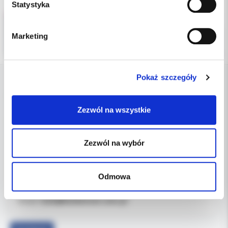
Statystyka
Marketing
Pokaż szczegóły
DANE FIRMY
Zezwól na wszystkie
Kol-Dental Sp. z o. o. Sp.k.
ul. Cylichowska 6
Zezwól na wybór
04-769 Warszawa
OBSŁUGA B2B
Odmowa
607-900-442
Tel:
b2b@koldental.com.pl
Email: