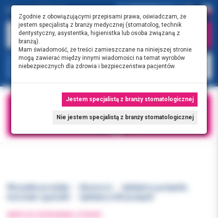
0.00 PLN
0
Zgodnie z obowiązującymi przepisami prawa, oświadczam, że
jestem specjalistą z branży medycznej (stomatolog, technik
dentystyczny, asystentka, higienistka lub osoba związaną z
branżą).
Mam świadomość, że treści zamieszczane na niniejszej stronie
mogą zawierać między innymi wiadomości na temat wyrobów
KATEGORIE
niebezpiecznych dla zdrowia i bezpieczeństwa pacjentów.
Jestem specjalistą z branży stomatologicznej
Nie jestem specjalistą z branży stomatologicznej
Wszystkie produkty
Akcesoria
Aplikatory, podajniki,
końcówki i pędzelki
Aplikatory SDI podajnik
WRÓĆ DO POPRZEDNIEJ STRONY