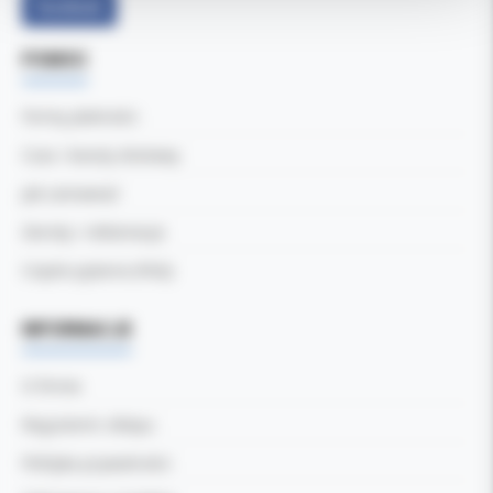
Facebook
POMOC
Formy płatności
Czas i koszty dostawy
Jak zamawiać
Zwroty i reklamacje
Częste pytania (FAQ)
INFORMACJE
O firmie
Regulamin sklepu
Polityka prywatności