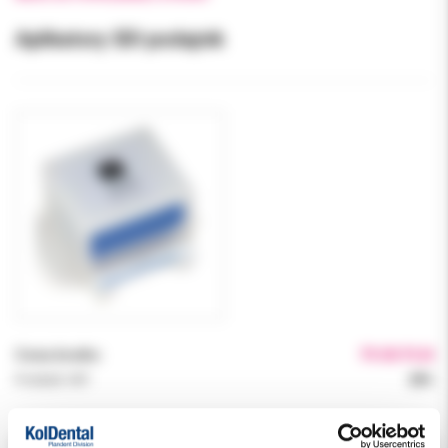
Aplikatory SDI podajnik
Cena brutto:
79.00 PLN
Podatek VAT:
23%
Indeks:
8100131