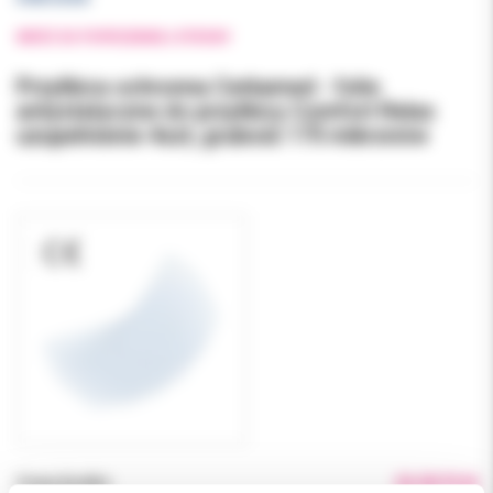
WRÓĆ DO POPRZEDNIEJ STRONY
Przyłbica ochronna Cerkamed - folie
antystatyczne do przyłbicy Comfort Relax
uzupełnienie 4szt, grubość 175 mikronów
Cena brutto:
26.00 PLN