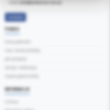
b2b@koldental.com.pl
Email:
Facebook
POMOC
Formy płatności
Czas i koszty dostawy
Jak zamawiać
Zwroty i reklamacje
Częste pytania (FAQ)
INFORMACJE
O firmie