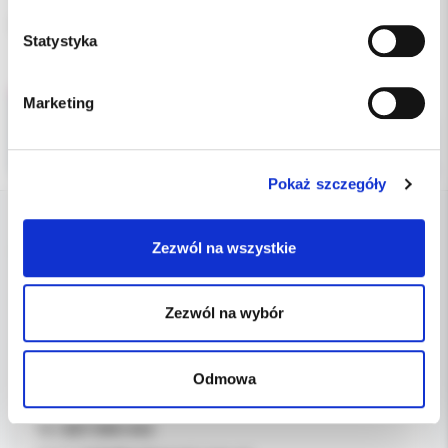
opakowanie: 4 folie grube
Statystyka
Marketing
Pokaż szczegóły
Zezwól na wszystkie
DANE FIRMY
Kol-Dental Sp. z o. o. Sp.k.
Zezwól na wybór
ul. Cylichowska 6
04-769 Warszawa
Odmowa
OBSŁUGA B2B
607-900-442
Tel: