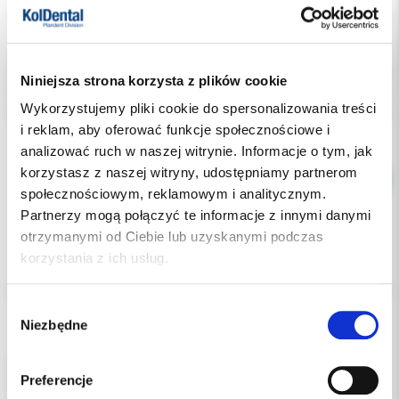
Podatek VAT:
23%
Indeks:
0090-9 FOLIA
Niniejsza strona korzysta z plików cookie
Producent:
CERKAMED
Wykorzystujemy pliki cookie do spersonalizowania treści
Dostępność:
dostępny
i reklam, aby oferować funkcje społecznościowe i
analizować ruch w naszej witrynie. Informacje o tym, jak
korzystasz z naszej witryny, udostępniamy partnerom
społecznościowym, reklamowym i analitycznym.
Partnerzy mogą połączyć te informacje z innymi danymi
otrzymanymi od Ciebie lub uzyskanymi podczas
korzystania z ich usług.
Opis
Wybór
Dodatkowe dokumenty
Niezbędne
zgody
Wymienne folie ochronne do przyłbic Relax
Preferencje
Antystayczne, nie przyciągają kurzu.