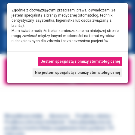
0.00 PLN
0
Zgodnie z obowiązującymi przepisami prawa, oświadczam, że
jestem specjalistą z branży medycznej (stomatolog, technik
dentystyczny, asystentka, higienistka lub osoba związaną z
branżą).
Mam świadomość, że treści zamieszczane na niniejszej stronie
mogą zawierać między innymi wiadomości na temat wyrobów
KATEGORIE
niebezpiecznych dla zdrowia i bezpieczeństwa pacjentów.
Jestem specjalistą z branży stomatologicznej
Nie jestem specjalistą z branży stomatologicznej
Wszystkie produkty
Akcesoria
Przyłbice, okulary
Przyłbica ochronna Cerkamed - folie antystatyczne do
przyłbicy Comfort Relax uzupełnienie 4szt, grubość 175
mikronów