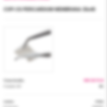
COPI OS PERICARDIUM MEMBRANA 30x40
Cena brutto:
989.00 PLN
Podatek VAT:
8%
Indeks:
97004