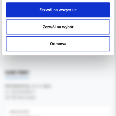
MEMBRANA wspomaga skuteczną regenerację tkanek i
przyspiesza procesy gojenia, co czyni ją niezastąpionym
Zezwól na wszystkie
materiałem w nowoczesnych procedurach chirurgicznych.
Zezwól na wybór
Odmowa
DANE FIRMY
Kol-Dental Sp. z o. o. Sp.k.
ul. Cylichowska 6
04-769 Warszawa
OBSŁUGA B2B