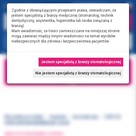
0.00 PLN
0
Zgodnie z obowiązującymi przepisami prawa, oświadczam, że
jestem specjalistą z branży medycznej (stomatolog, technik
dentystyczny, asystentka, higienistka lub osoba związaną z
branżą).
Mam świadomość, że treści zamieszczane na niniejszej stronie
mogą zawierać między innymi wiadomości na temat wyrobów
KATEGORIE
niebezpiecznych dla zdrowia i bezpieczeństwa pacjentów.
Jestem specjalistą z branży stomatologicznej
Nie jestem specjalistą z branży stomatologicznej
Wszystkie produkty
Implanty
biomateriały
COPI OS
PERICARDIUM MEMBRANA 30x40
WRÓĆ DO POPRZEDNIEJ STRONY