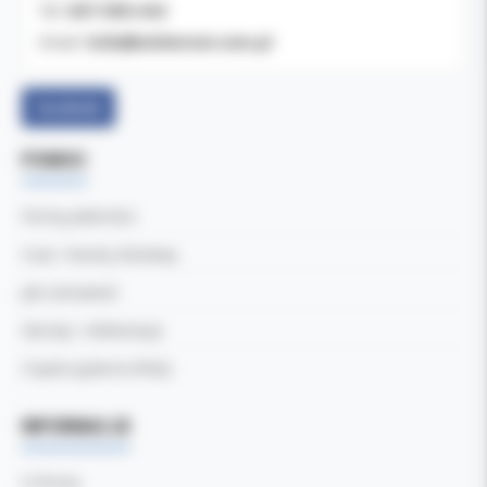
607-900-442
Tel:
b2b@koldental.com.pl
Email:
Facebook
POMOC
Formy płatności
Czas i koszty dostawy
Jak zamawiać
Zwroty i reklamacje
Częste pytania (FAQ)
INFORMACJE
O firmie