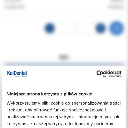
Producent:
ZIMMER
Dostępność:
dostępny
Opis
Dodatkowe dokumenty
Nazwa: COPI OS PERICARDIUM MEMBRANA
Niniejsza strona korzysta z plików cookie
Kategoria: Biomateriał medyczny
Zastosowanie: Regeneracja i odbudowa tkanek
Wykorzystujemy pliki cookie do spersonalizowania treści
i reklam, aby oferować funkcje społecznościowe i
COPI OS PERICARDIUM MEMBRANA to wysokiej jakości
analizować ruch w naszej witrynie. Informacje o tym, jak
biomateriał wykorzystywany w medycynie regeneracyjnej oraz
implantologii stomatologicznej. Jest to naturalna błona
korzystasz z naszej witryny, udostępniamy partnerom