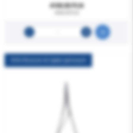
4100.00 PLN
4600.00 PLN
Chifa Kleszcze do ligatur gumowych