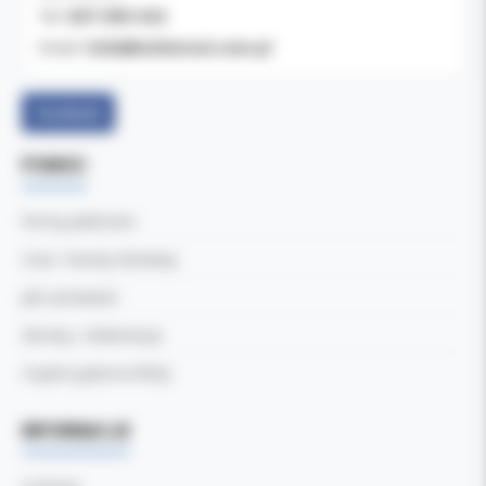
607-900-442
Tel:
b2b@koldental.com.pl
Email:
Facebook
POMOC
Formy płatności
Czas i koszty dostawy
Jak zamawiać
Zwroty i reklamacje
Częste pytania (FAQ)
INFORMACJE