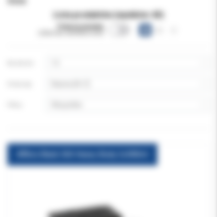
Inne
Lista produktów (wyników:
65
)
Pokazuj warianty
(obecnie niewidoczne)
Na stronie:
Sortuj wg:
Filtruj:
Affinis Black 360 Heavy Body 2x380ml