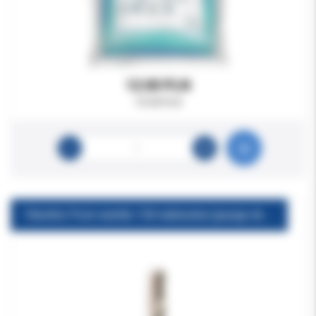
12.00 PLN
19.00 PLN
FibreKor Post-wiertła 1.50 niebieskie (pasuje do wkładów Parallel i Original)