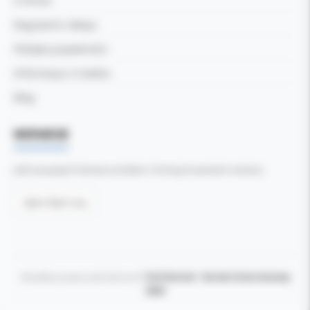
O firmie
Regulamin sklepu
Polityka prywatności
Informacja o Cookies
Blog
WSPARCIE
Jeśli zauważyli Państwo problem z funkcjonowaniem serwisu:
Zgłoś błąd tutaj
Wszelkie prawa zastrzeżone ©
Kol-Dental - Serwis internetowy
2026