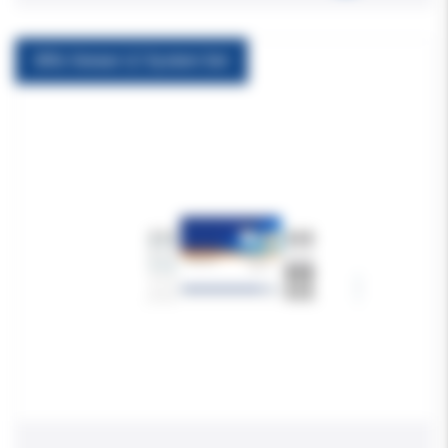
Bifix Veneer LC System Set