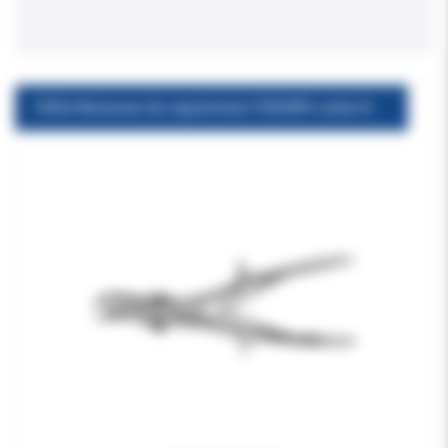
Chifa Kleszcze do cięcia kości FO649R Liston Key Horsley