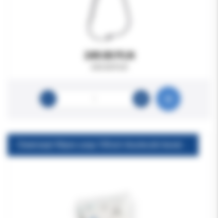
249.00 PLN
330.00 PLN
Cleanisept Wipes uzup.100szt chusteczki bezalkoholowe