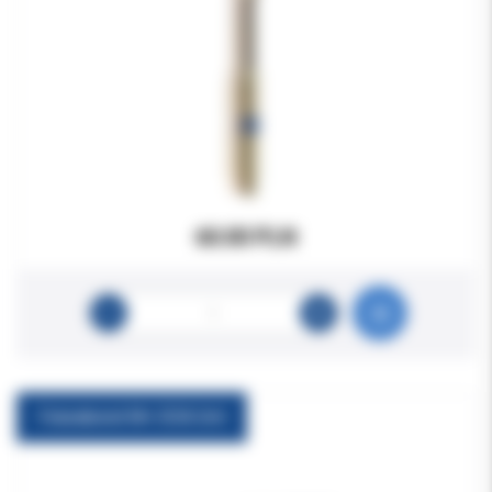
60.00 PLN
Futurabond M+ DCA 2ml