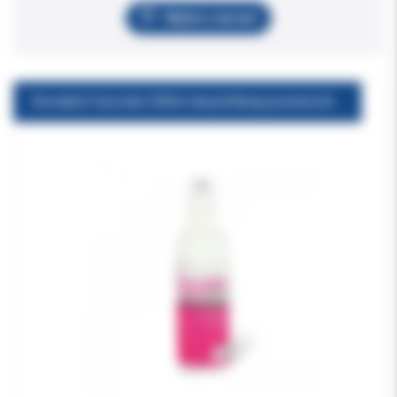
Wybierz wariant
Desident Cavicide 200ml dezynfekcja powierzchni z atomizerem