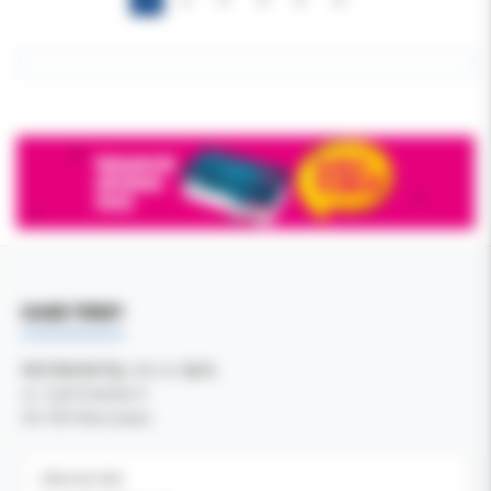
DANE FIRMY
Kol-Dental Sp. z o. o. Sp.k.
ul. Cylichowska 6
04-769 Warszawa
OBSŁUGA B2B