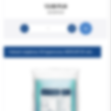
13.00 PLN
20.00 PLN
Fartuch niejałowy M higieniczny MERCATOR włókninowy zielony rękaw z gumką 10szt/op