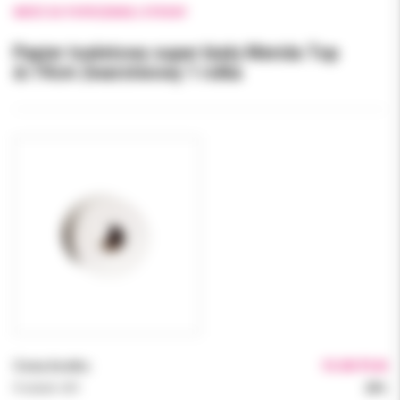
WRÓĆ DO POPRZEDNIEJ STRONY
Papier toaletowy super biały Merida Top
śr.19cm 2warstwowy 1 rolka
Cena brutto:
15.00 PLN
Podatek VAT:
23%