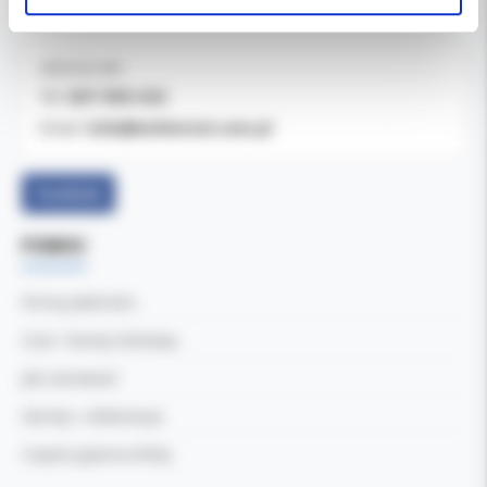
04-769 Warszawa
OBSŁUGA B2B
607-900-442
Tel:
b2b@koldental.com.pl
Email:
Facebook
POMOC
Formy płatności
Czas i koszty dostawy
Jak zamawiać
Zwroty i reklamacje
Częste pytania (FAQ)