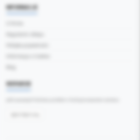
INFORMACJE
O firmie
Regulamin sklepu
Polityka prywatności
Informacja o Cookies
Blog
WSPARCIE
Jeśli zauważyli Państwo problem z funkcjonowaniem serwisu:
Zgłoś błąd tutaj