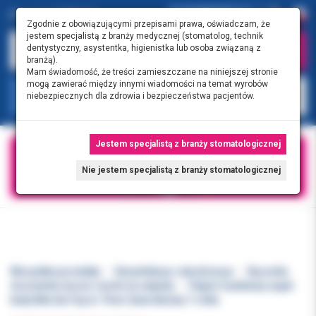
0.00 PLN
0
Zgodnie z obowiązującymi przepisami prawa, oświadczam, że
jestem specjalistą z branży medycznej (stomatolog, technik
dentystyczny, asystentka, higienistka lub osoba związaną z
branżą).
Mam świadomość, że treści zamieszczane na niniejszej stronie
mogą zawierać między innymi wiadomości na temat wyrobów
KATEGORIE
niebezpiecznych dla zdrowia i bezpieczeństwa pacjentów.
Jestem specjalistą z branży stomatologicznej
Nie jestem specjalistą z branży stomatologicznej
Wszystkie produkty
Dezynfekcja i sterylizacja
Ręczniki,
dozowniki, kosze i worki na odpady
Papier toaletowy super
biały Merida Top śr.19cm 2warstwowy 1 rolka