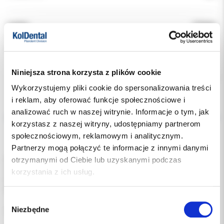
Indeks:
PTB201
Producent:
MERIDA
Dostępność:
niedostępny
Niniejsza strona korzysta z plików cookie
Chwilowo brak
Wykorzystujemy pliki cookie do spersonalizowania treści
i reklam, aby oferować funkcje społecznościowe i
Opis
analizować ruch w naszej witrynie. Informacje o tym, jak
korzystasz z naszej witryny, udostępniamy partnerom
Dodatkowe dokumenty
społecznościowym, reklamowym i analitycznym.
Partnerzy mogą połączyć te informacje z innymi danymi
otrzymanymi od Ciebie lub uzyskanymi podczas
Dwuwarstwowy, miękki papier toaletowy.
Wykonany w 100% z celulozy.
korzystania z ich usług.
Posiada perforacje co 25cm.
Pasuje do dozowników typu BTN, BTS, BSM, BSP 201
Wybór
Niezbędne
uzupełnienie: 1 rolka
zgody