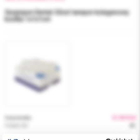
Surgispon Dental 32szt tampon kolagenowy
kostka 1x1x1cm
Cena brutto:
41.90 PLN
Podatek VAT:
8%