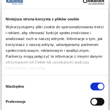
Indeks:
SURGISPON
Producent:
AEGIS LIFESCIENCES
Dostępność:
niedostępny
Niniejsza strona korzysta z plików cookie
Wykorzystujemy pliki cookie do spersonalizowania treści
Chwilowo brak
i reklam, aby oferować funkcje społecznościowe i
analizować ruch w naszej witrynie. Informacje o tym, jak
Produkty powiązane
korzystasz z naszej witryny, udostępniamy partnerom
społecznościowym, reklamowym i analitycznym.
Partnerzy mogą połączyć te informacje z innymi danymi
ORBIS Sponge 10X10X10mm 24szt./op. gąbka hemostatyczna (wchłanialna, żelatynowa) (Absorbable Haemostatic Gelatin Sponge)
otrzymanymi od Ciebie lub uzyskanymi podczas
korzystania z ich usług.
Wybór
Niezbędne
zgody
Preferencje