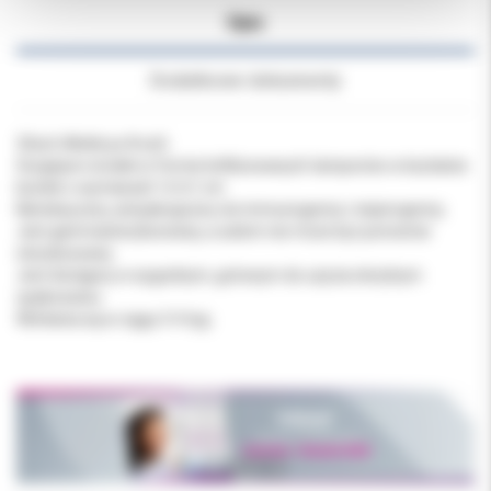
Opis
Dodatkowe dokumenty
32szt (4listki po 8 szt)
Surgispon środek w formie liofilizowanych tamponów w kształcie
kostek o wymiarach 1x1x1 cm
Nietoksyczny, antyalergiczny nie immunogenny i niepirogenny.
Jest gammasterylizowany, a zatem nie może być ponownie
sterylizowany.
Jest dostępny w wygodnym, gotowym do użycia sterylnym
opakowaniu.
Wchłania się w ciągu 3-4 tyg.