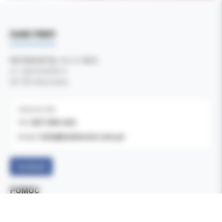
DANE FIRMY
Kol-Dental Sp. z o. o. Sp.k.
ul. Cylichowska 6
04-769 Warszawa
OBSŁUGA B2B
607-900-442
Tel:
b2b@koldental.com.pl
Email:
Facebook
POMOC
Formy płatności