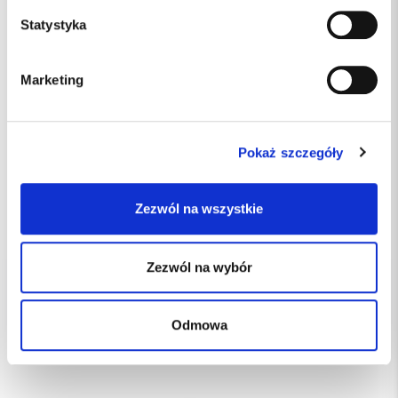
Statystyka
Marketing
R311090
Indeks:
ORBIS DENTAL
Producent
Pokaż szczegóły
dostępny
Dostępność:
8%
Podatek VAT:
Zezwól na wszystkie
34.90 PLN
Zezwól na wybór
Odmowa