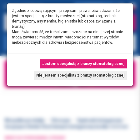
0.00 PLN
0
Zgodnie z obowiązującymi przepisami prawa, oświadczam, że
jestem specjalistą z branży medycznej (stomatolog, technik
dentystyczny, asystentka, higienistka lub osoba związaną z
branżą).
Mam świadomość, że treści zamieszczane na niniejszej stronie
mogą zawierać między innymi wiadomości na temat wyrobów
KATEGORIE
niebezpiecznych dla zdrowia i bezpieczeństwa pacjentów.
Jestem specjalistą z branży stomatologicznej
Nie jestem specjalistą z branży stomatologicznej
Wszystkie produkty
Chirurgia
Opatrunki kolagenowe
Surgispon Dental 32szt tampon kolagenowy kostka 1x1x1cm
WRÓĆ DO POPRZEDNIEJ STRONY