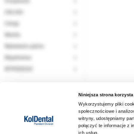
Urządzenia
USŁUGA
Usługi
Wiertła
Wybielanie zębów
Wypełnienia
WYPRZEDAŻ
Niniejsza strona korzysta
Wykorzystujemy pliki cook
społecznościowe i analizo
witryny, udostępniamy pa
połączyć te informacje z 
ich usług.