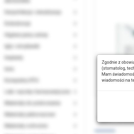
AKCESORIA
Dezynfekcja i sterylizacja
Endodoncja
Higiena jamy ustnej
Igły i strzykawki
Implanty
Zgodnie z obowią
(stomatolog, tec
Inne
Mam świadomość, 
Komputery RTG
wiadomości na t
Leki i wyroby farmaceutyczne
Materiały do polerowania
Materiały jednorazowe
Opis
Doda
Materiały ochronne