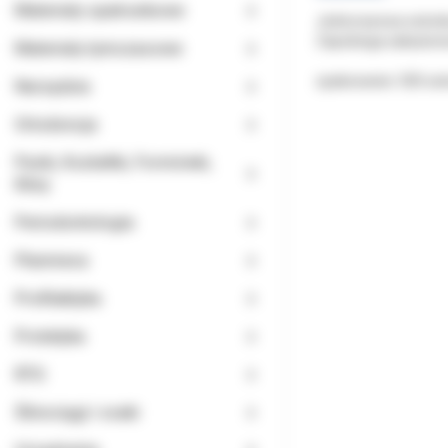
Materiały opatrunkowe
Jednorazowa osłonka
Zapobiega zakażeni
Materiały tymczasowe
opakowanie: 500 os
Narzędzia
Ortodoncja
Paski, Kształtki, Formówki,
Kliny
Periodontologia
Planmeca
Profilaktyka
Protetyka
RTG
Ślinociągi i ssaki