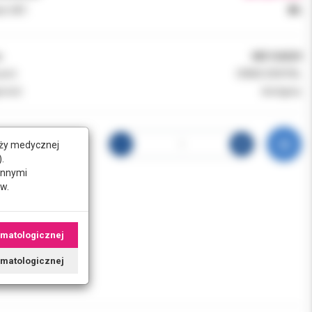
k VAT:
8%
:
MD126029
ent:
ORBIS DENTAL
ność:
dostępny
nży medycznej
.
innymi
w.
omatologicznej
tomatologicznej