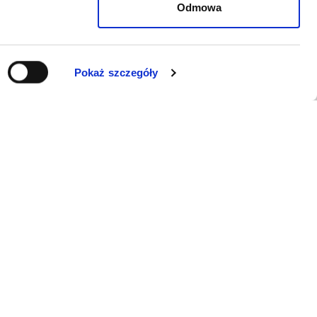
Odmowa
Pokaż szczegóły
WSPARCIE
Jeśli zauważyli Państwo problem z
funkcjonowaniem serwisu: