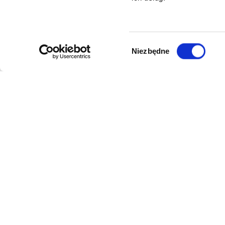
Wybór
Niezbędne
zgody
DANE FIRMY
POMOC
Kol-Dental Sp. z o. o. Sp.k.
Formy płat
ul. Cylichowska 6