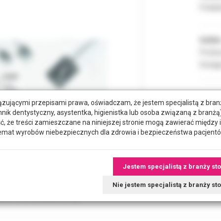
Podate
Indeks
Produc
Dostęp
zującymi przepisami prawa, oświadczam, że jestem specjalistą z bra
hnik dentystyczny, asystentka, higienistka lub osoba związaną z branżą)
że treści zamieszczane na niniejszej stronie mogą zawierać między 
emat wyrobów niebezpiecznych dla zdrowia i bezpieczeństwa pacjentó
Jestem specjalistą z branży st
Nie jestem specjalistą z branży s
tkowe dokumenty