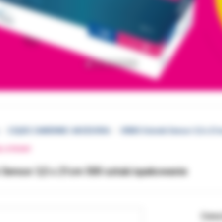
CZĘŚCI ZAMIENNE I AKCESORIA
ORBIS Osłonki Sensor 3,5 x 21
EJ STRONY
 Sensor 3,5 x 21cm 500 sztuk/opakowanie
Cena 