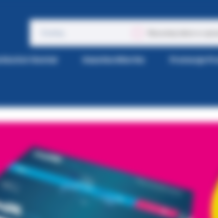
Wyszukaj także w opis
tka Kol-Dental
Gazetka Wiertła
Promocje P