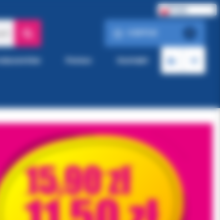
Polski
0.00 PLN
ach
0
roducentów
Pomoc
Kontakt