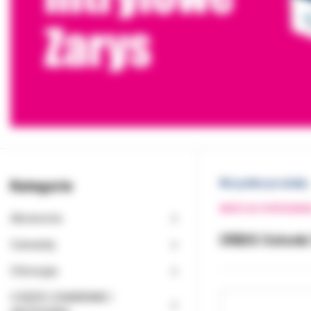
Kategorie
Wszystkie produkty
WRÓĆ DO POPRZEDNI
Akcesoria
ORBIS Osłonki
Cementy
Chirurgia
CZĘŚCI ZAMIENNE I