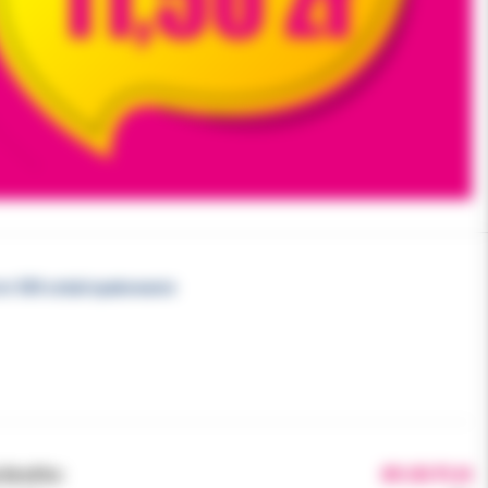
cm 500 sztuk/opakowanie
brutto:
89.00 PLN