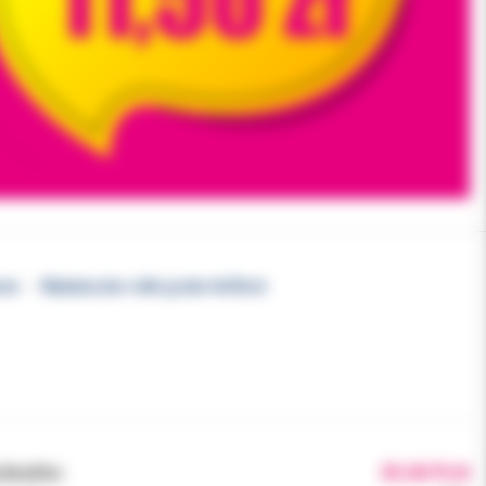
owe
Wykałaczko-nitki grube 4x50szt
brutto:
35.00 PLN