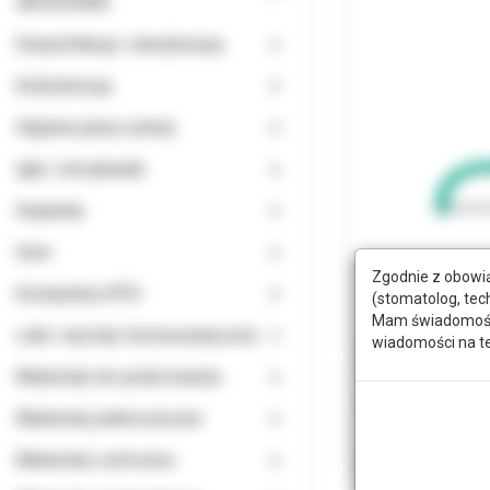
AKCESORIA
Dezynfekcja i sterylizacja
Endodoncja
Higiena jamy ustnej
Igły i strzykawki
Implanty
Inne
Zgodnie z obowią
Komputery RTG
(stomatolog, tec
Mam świadomość, 
Leki i wyroby farmaceutyczne
wiadomości na t
Materiały do polerowania
Materiały jednorazowe
Materiały ochronne