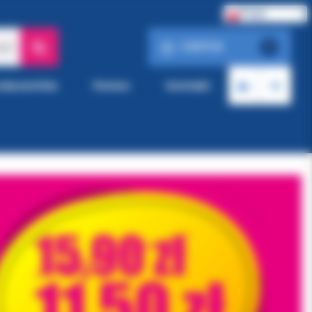
Polski
0.00 PLN
ach
0
roducentów
Pomoc
Kontakt