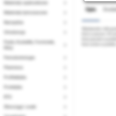
Materiały opatrunkowe
Opis
Doda
Materiały tymczasowe
Narzędzia
Wykałaczko-nitki gru
Ortodoncja
Ilość w paczce: 50 s
Ilość paczek w pudeł
Paski, Kształtki, Formówki,
Ilość sztuk w pudełk
Kliny
Periodontologia
Planmeca
Profilaktyka
Protetyka
RTG
Ślinociągi i ssaki