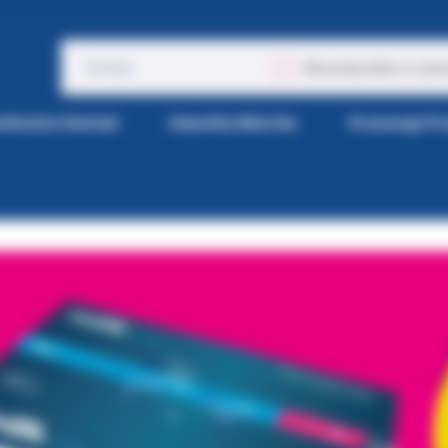
Wyszukaj także w opis
tka Kol-Dental
Gazetka Wiertła
Promocje P