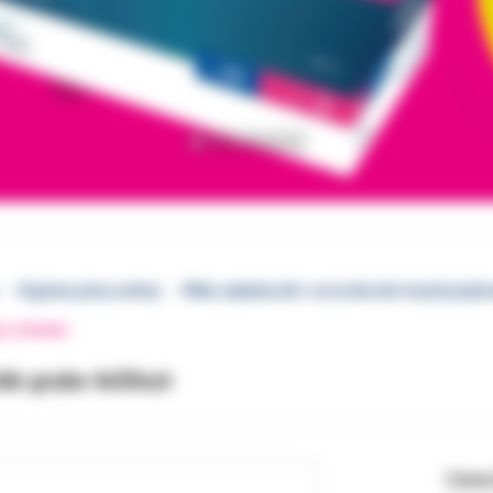
Higiena jamy ustnej
Nitki, wykałaczki i szczoteczki międzyzęb
EJ STRONY
tki grube 4x50szt
Cena 