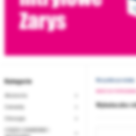
Kategorie
Wszystkie produkty
WRÓĆ DO POPRZEDNI
Akcesoria
Wykałaczko-ni
Cementy
Chirurgia
CZĘŚCI ZAMIENNE I