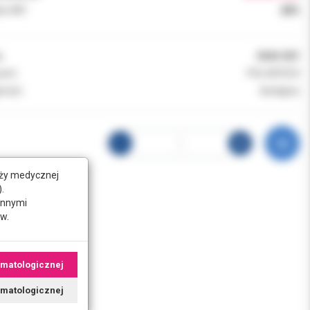
k VAT:
23%
:
0444-001
ent:
POL INTECH
ność:
dostępny
nży medycznej
.
innymi
w.
omatologicznej
tomatologicznej