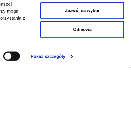
naszej
Zezwól na wybór
erzy mogą
orzystania z
Odmowa
Pokaż szczegóły
WSPARCIE
Jeśli zauważyli Państwo problem z
funkcjonowaniem serwisu: