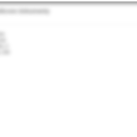
tkowe dokumenty
be.
ztuk
ku: 4
u: 200