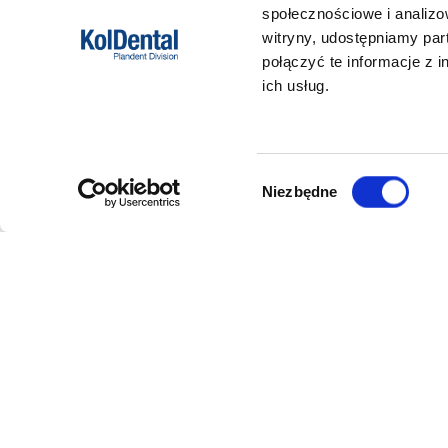
społecznościowe i analizo
witryny, udostępniamy pa
połączyć te informacje z 
ich usług.
Wybór
Niezbędne
zgody
DANE FIRMY
POMOC
Kol-Dental Sp. z o. o. Sp.k.
Formy płat
ul. Cylichowska 6