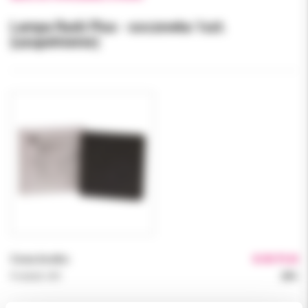
Lampa Radii Plus - soczewka 1szt.
(uzupełnienie)
Cena brutto:
8.00 PLN
Podatek VAT:
23%