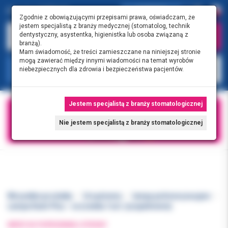
0.00 PLN
0
Zgodnie z obowiązującymi przepisami prawa, oświadczam, że
jestem specjalistą z branży medycznej (stomatolog, technik
dentystyczny, asystentka, higienistka lub osoba związaną z
branżą).
Mam świadomość, że treści zamieszczane na niniejszej stronie
mogą zawierać między innymi wiadomości na temat wyrobów
KATEGORIE
niebezpiecznych dla zdrowia i bezpieczeństwa pacjentów.
Jestem specjalistą z branży stomatologicznej
Nie jestem specjalistą z branży stomatologicznej
Wszystkie produkty
Urządzenia
lampy polimeryzacyjne
Lampa Radii Plus - soczewka 1szt. (uzupełnienie)
WRÓĆ DO POPRZEDNIEJ STRONY