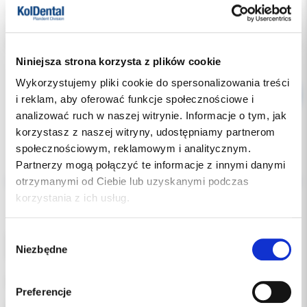
Indeks:
5600054/25-1
Producent:
SDI
Dostępność:
dostępny
Niniejsza strona korzysta z plików cookie
Wykorzystujemy pliki cookie do spersonalizowania treści
i reklam, aby oferować funkcje społecznościowe i
analizować ruch w naszej witrynie. Informacje o tym, jak
korzystasz z naszej witryny, udostępniamy partnerom
społecznościowym, reklamowym i analitycznym.
Opis
Partnerzy mogą połączyć te informacje z innymi danymi
otrzymanymi od Ciebie lub uzyskanymi podczas
korzystania z ich usług.
Dodatkowe dokumenty
Wybór
Soczewka do światłowodu lampy Radii Plus.
Niezbędne
zgody
Wykonana z przezroczystego tworzywa sztucznego.
uzupełnienie: 1 soczewka
Preferencje