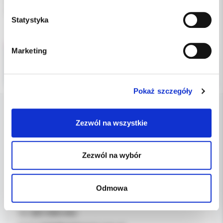
(fotografia przedstawia opakowanie zbiorcze, podana cena
dotyczy 1 sztuki)
Statystyka
Marketing
Pokaż szczegóły
Zezwól na wszystkie
DANE FIRMY
Kol-Dental Sp. z o. o. Sp.k.
Zezwól na wybór
ul. Cylichowska 6
04-769 Warszawa
Odmowa
OBSŁUGA B2B
607-900-442
Tel: