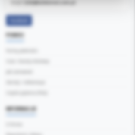
b2b@koldental.com.pl
Email:
Facebook
POMOC
Formy płatności
Czas i koszty dostawy
Jak zamawiać
Zwroty i reklamacje
Częste pytania (FAQ)
INFORMACJE
O firmie
Regulamin sklepu