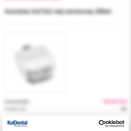
Assistina 3x3/3x2-olej serwisowy 200ml
Cena brutto:
199.00 PLN
Podatek VAT:
8%
Indeks:
06691500