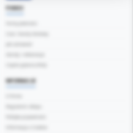
POMOC
Formy płatności
Czas i koszty dostawy
Jak zamawiać
Zwroty i reklamacje
Częste pytania (FAQ)
INFORMACJE
O firmie
Regulamin sklepu
Polityka prywatności
Informacja o Cookies