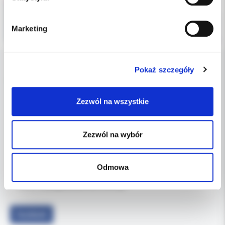
Marketing
Pokaż szczegóły
DANE FIRMY
Zezwól na wszystkie
Kol-Dental Sp. z o. o. Sp.k.
ul. Cylichowska 6
04-769 Warszawa
Zezwól na wybór
OBSŁUGA B2B
Odmowa
607-900-442
Tel:
b2b@koldental.com.pl
Email:
Facebook