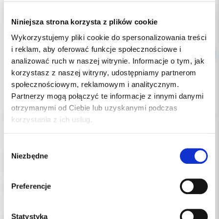
Producent:
W&H
Dostępność:
dostępny
Niniejsza strona korzysta z plików cookie
Wykorzystujemy pliki cookie do spersonalizowania treści
i reklam, aby oferować funkcje społecznościowe i
analizować ruch w naszej witrynie. Informacje o tym, jak
korzystasz z naszej witryny, udostępniamy partnerom
społecznościowym, reklamowym i analitycznym.
Partnerzy mogą połączyć te informacje z innymi danymi
Opis
otrzymanymi od Ciebie lub uzyskanymi podczas
korzystania z ich usług.
Dodatkowe dokumenty
Wybór
Niezbędne
Olej do konserwacji końcówek stomatologicznych.
zgody
Przeznaczony do stosowania z urządzeniem Assistina 3x3/3x2
Preferencje
opakowanie: wkład 250ml
Statystyka