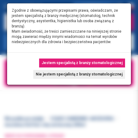
0.00 PLN
0
Zgodnie z obowiązującymi przepisami prawa, oświadczam, że
jestem specjalistą z branży medycznej (stomatolog, technik
dentystyczny, asystentka, higienistka lub osoba związaną z
branżą).
Mam świadomość, że treści zamieszczane na niniejszej stronie
mogą zawierać między innymi wiadomości na temat wyrobów
KATEGORIE
niebezpiecznych dla zdrowia i bezpieczeństwa pacjentów.
Jestem specjalistą z branży stomatologicznej
Nie jestem specjalistą z branży stomatologicznej
Wszystkie produkty
CZĘŚCI ZAMIENNE I AKCESORIA
Assistina 3x3/3x2-olej serwisowy 200ml
WRÓĆ DO POPRZEDNIEJ STRONY