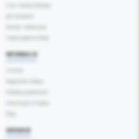
Czas i koszty dostawy
Jak zamawiać
Zwroty i reklamacje
Częste pytania (FAQ)
INFORMACJE
O firmie
Regulamin sklepu
Polityka prywatności
Informacja o Cookies
Blog
WSPARCIE