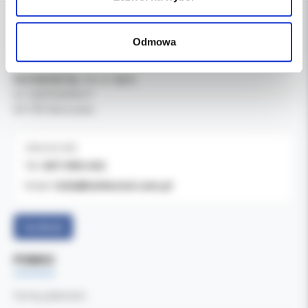
Odmowa
DANE FIRMY
Kol-Dental Sp. z o. o. Sp.k.
ul. Cylichowska 6
04-769 Warszawa
OBSŁUGA B2B
607-900-442
Tel:
b2b@koldental.com.pl
Email:
Facebook
POMOC
Formy płatności