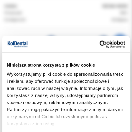
Indeks:
50Z364-NEON
Producent:
ZIRC
Dostępność:
dostępny
Niniejsza strona korzysta z plików cookie
Opis
Wykorzystujemy pliki cookie do spersonalizowania treści
i reklam, aby oferować funkcje społecznościowe i
Dodatkowe dokumenty
analizować ruch w naszej witrynie. Informacje o tym, jak
korzystasz z naszej witryny, udostępniamy partnerom
społecznościowym, reklamowym i analitycznym.
Lusterka stomatologiczne z ergonomiczną rękojeścią.
Partnerzy mogą połączyć te informacje z innymi danymi
Ich powłoka odbija o 40% więcej światła w porównaniu z
lusterkiem rodowanym, co znacznie zmniejsza obciążenie i
otrzymanymi od Ciebie lub uzyskanymi podczas
zmęczenie oczu.
korzystania z ich usług.
Zapewniają bezcieniowe i kolorystycznie dokładne odtwarzanie