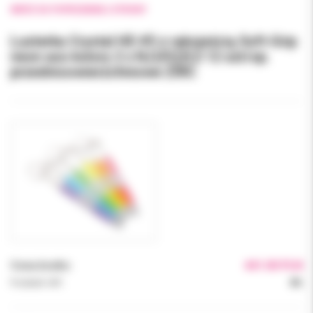
WRÓĆ DO POPRZEDNIEJ STRONY
Lusterka Crystal HD #5 z rękojeścią Soft-Grip
neon ass kolory 2 x N,O,P,Q,R,S 12 szt/op.
przednioowierzchniowe ZIRC
Cena brutto:
441.00 PLN
Podatek VAT:
8%