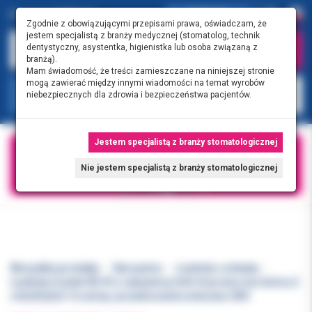
0.00 PLN
0
Zgodnie z obowiązującymi przepisami prawa, oświadczam, że
jestem specjalistą z branży medycznej (stomatolog, technik
dentystyczny, asystentka, higienistka lub osoba związaną z
branżą).
Mam świadomość, że treści zamieszczane na niniejszej stronie
mogą zawierać między innymi wiadomości na temat wyrobów
KATEGORIE
niebezpiecznych dla zdrowia i bezpieczeństwa pacjentów.
Jestem specjalistą z branży stomatologicznej
Nie jestem specjalistą z branży stomatologicznej
Wszystkie produkty
Narzędzia
Lusterka i uchwyty
Lusterka Crystal HD #5 z rękojeścią Soft-Grip neon ass kolory 2
x N,O,P,Q,R,S 12 szt/op. przednioowierzchniowe ZIRC