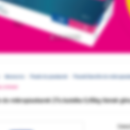
Akcesoria
Piaski do piaskarek
Piasek Danville do mikropiaska
EJ STRONY
e do mikropiaskarek 27u butelka 0,45kg tlenek glin
Cena 