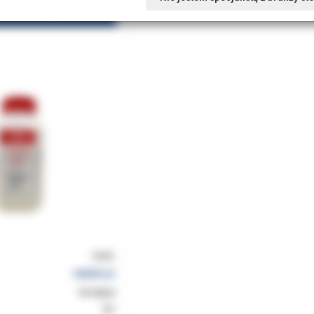
Piasek Danville do mikropiaskarek 50u butelka 0,45kg tlenek glinu (czerwony korek)
15301
DANVILLE
dostępny
8%