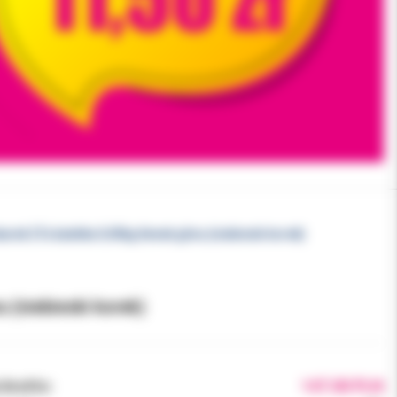
rek 27u butelka 0,45kg tlenek glinu (niebieski korek)
u (niebieski korek)
brutto:
147.00 PLN