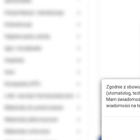
AKCESORIA
Dezynfekcja i sterylizacja
Endodoncja
Higiena jamy ustnej
Igły i strzykawki
Implanty
Inne
Komputery RTG
Zgodnie z obowią
(stomatolog, tec
Leki i wyroby farmaceutyczne
Mam świadomość, 
wiadomości na t
Materiały do polerowania
Materiały jednorazowe
Produkty po
Materiały ochronne