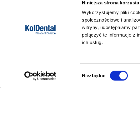
Niniejsza strona korzysta
- usuwania cementu 
Wykorzystujemy pliki cook
- przygotowania bru
- chropowacenia pow
społecznościowe i analizo
witryny, udostępniamy pa
połączyć te informacje z 
ich usług.
Wybór
Niezbędne
zgody