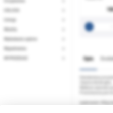
Urządzenia
18
USŁUGA
Usługi
Wiertła
Wybielanie zębów
Wypełnienia
Opis
Doda
WYPRZEDAŻ
Standardowy proszek 
Zawiera tlenek glinu.
Wielkość ziarenek wy
Przeznaczony jest d
opakowanie: 450g (n
Przy uzyciu piaskarki