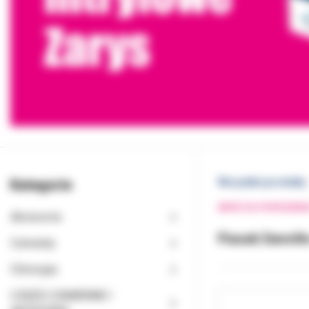
Kategorie
Wszystkie produkty
WRÓĆ DO POPRZEDNI
Akcesoria
Piasek Danvill
Cementy
Chirurgia
CZĘŚCI ZAMIENNE I