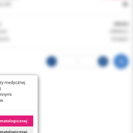
k VAT:
8%
:
80042A
ent:
DANVILLE
ność:
dostępny
nży medycznej
.
innymi
w.
omatologicznej
tomatologicznej