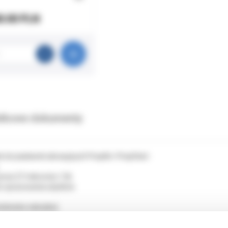
0.00 PLN
tkowe dokumenty
do piaskarek abrazyjnych PrepAir i PrepStart.
nosi 27 mikronów 1/lb.
o opracowania ubytków.
iebieska zakrętka)
 Microetcher nadaje się do: