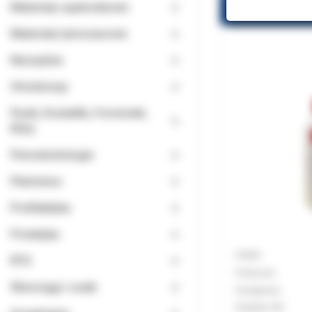
Materiały opatrunkowe
Materiały tymczasowe
Narzędzia
Ortodoncja
Paski, Kształtki, Formówki,
Kliny
Periodontologia
Planmeca
Profilaktyka
Protetyka
Indeks:
RTG
Producent
Ślinociągi i ssaki
Dostępność:
Podatek VAT: