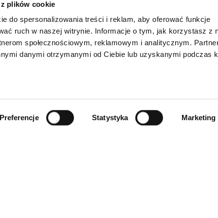
 z plików cookie
z koron,
ie do spersonalizowania treści i reklam, aby oferować funkcje
zd przed lakowaniem,
ierzchni uzupełnień podczas wewnątrzustnych napraw porcelany.
wać ruch w naszej witrynie. Informacje o tym, jak korzystasz z 
rtnerom społecznościowym, reklamowym i analitycznym. Partn
innymi danymi otrzymanymi od Ciebie lub uzyskanymi podczas k
Preferencje
Statystyka
Marketing