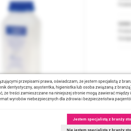
Podate
Indeks
Produc
Dostęp
zującymi przepisami prawa, oświadczam, że jestem specjalistą z bra
hnik dentystyczny, asystentka, higienistka lub osoba związaną z branżą)
że treści zamieszczane na niniejszej stronie mogą zawierać między 
emat wyrobów niebezpiecznych dla zdrowia i bezpieczeństwa pacjentó
wiązane
Jestem specjalistą z branży st
Nie jestem specjalistą z branży s