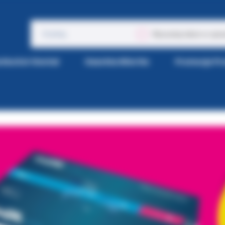
Wyszukaj także w opis
tka Kol-Dental
Gazetka Wiertła
Promocje P