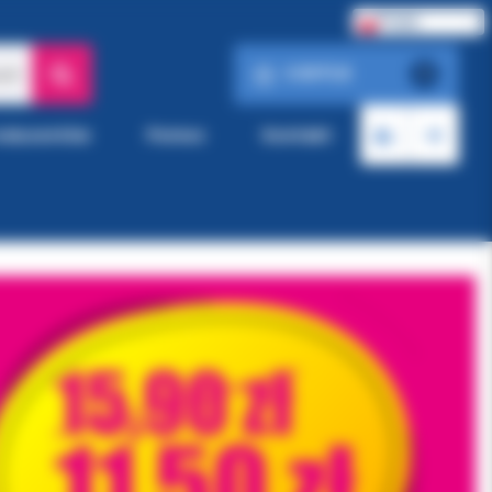
Polski
0.00 PLN
ach
0
roducentów
Pomoc
Kontakt