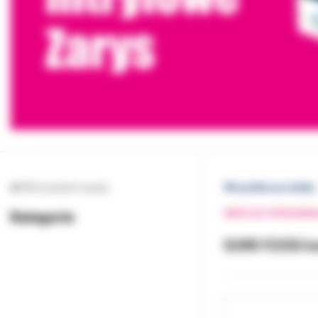
Wróć poziom wyżej
Wszystkie produkty
Kategorie
WRÓĆ DO POPRZEDNI
DURR FD350 kw