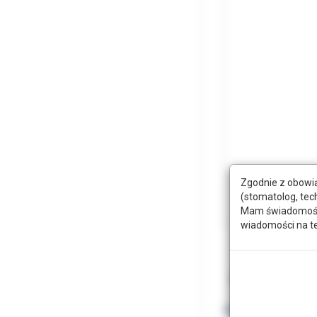
Zgodnie z obowią
(stomatolog, tec
Mam świadomość, 
wiadomości na t
Opis
Doda