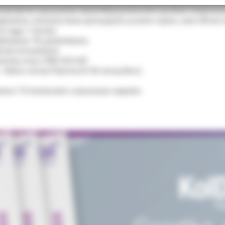
usteczki do czyszczenia i dezynfekcji powierzchni wyrobów medycznyc
łówków, uchwytów lamp operacyjnych, prostnic i kątnic, osłon filmów i
w ciągu 1 minuty):
ątkobójcze-TB, grzybobójcze,
esie wirusobójcze:
accinia, wraz z HBV, HCV, HIV
e - Adeno, wirusy Polyoma SV 40, wirusy Noro).
wiera 110 chusteczek o cytrynowym zapachu