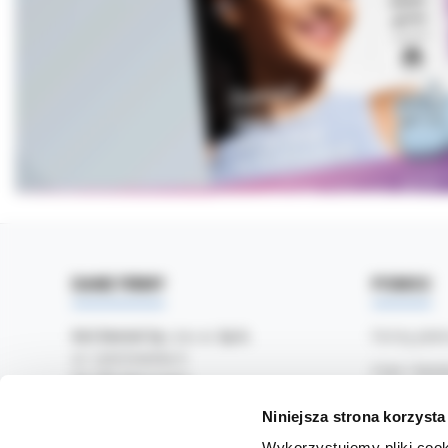
DANE FIRMY
POMOC
Kol-Dental Sp. z o. o. Sp.k.
Formy płat
ul. Cylichowska 6
Czas i kosz
04-769 Warszawa
Jak zamawi
Niniejsza strona korzysta
OBSŁUGA B2B
Zwroty i re
Wykorzystujemy pliki cook