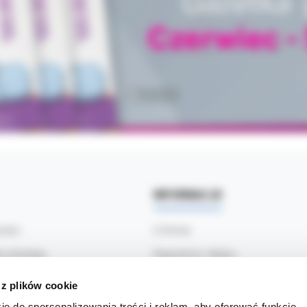
INFORMACJE
ności
O firmie
ty dostawy
Regulamin sklepu
ać
Polityka prywatności
 z plików cookie
klamacje
Informacja o Cookies
ie do spersonalizowania treści i reklam, aby oferować funkcje