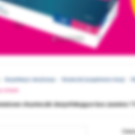
Dezynfekcja i sterylizacja
Chusteczki (uzupełnienia i boxy)
D
EJ STRONY
iatowe chusteczki dezynfekujące box zawiera 1
Cena 