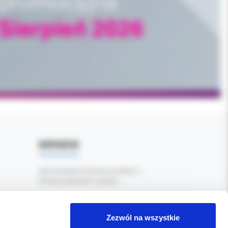
WSPARCIE
Jeśli zauważyli Państwo problem z
funkcjonowaniem serwisu:
Zgłoś błąd tutaj
Zezwól na wszystkie