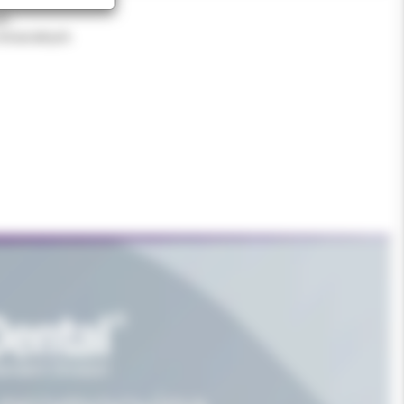
h.
ntraoralnych.