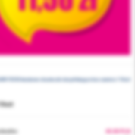
URR FD350 kwiatowe chusteczki dezynfekujące box zawiera 110szt
10szt
brutto:
45.00 PLN