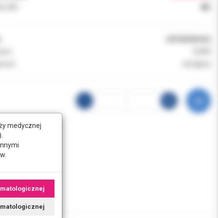
k VAT:
8%
:
CDF35FA0152
ent:
DURR
ność:
dostępny
nży medycznej
.
innymi
w.
omatologicznej
tomatologicznej