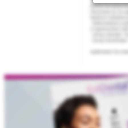
Gotowe do użycia ch
Stosowane np. do zag
Spektrum działania (
- bakteriobójcze, pr
w ograniczonym zakr
- wirusy osłonięte- V
- wirusy nieosłonięt
opakowanie: box za