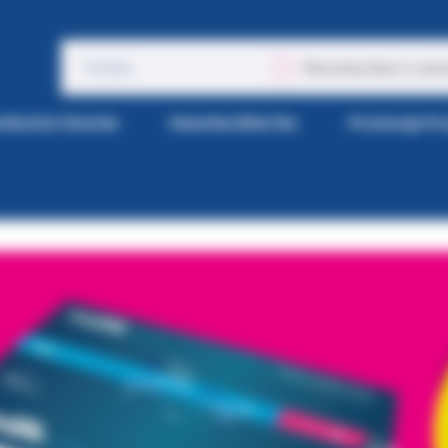
Wyszukaj także w opis
tka Kol-Dental
Gazetka Wiertła
Promocje P