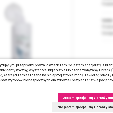
Podate
Indeks
Produc
Dostęp
zującymi przepisami prawa, oświadczam, że jestem specjalistą z bra
hnik dentystyczny, asystentka, higienistka lub osoba związaną z branżą)
że treści zamieszczane na niniejszej stronie mogą zawierać między 
emat wyrobów niebezpiecznych dla zdrowia i bezpieczeństwa pacjentó
Jestem specjalistą z branży st
tkowe dokumenty
Nie jestem specjalistą z branży s