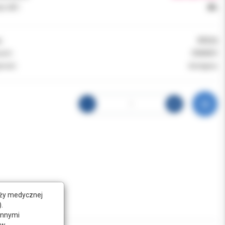
k VAT:
8%
:
97212
ent:
ZIMMER
ność:
dostępny
nży medycznej
.
innymi
w.