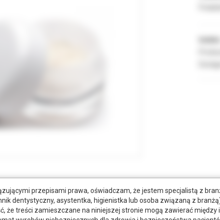
Podate
Indeks
Produc
Dostęp
zującymi przepisami prawa, oświadczam, że jestem specjalistą z bra
tkowe dokumenty
hnik dentystyczny, asystentka, higienistka lub osoba związaną z branżą)
że treści zamieszczane na niniejszej stronie mogą zawierać między 
emat wyrobów niebezpiecznych dla zdrowia i bezpieczeństwa pacjentó