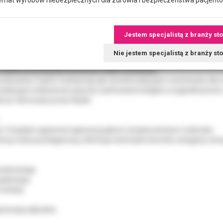
rticulate Xenograft
czy pochodzenia wołowego.
Jestem specjalistą z branży st
:
Nie jestem specjalistą z branży s
anule kości pochodzenia wołowego do zastosowań przy małych i dużych 
ybkie powstawanie kości przy małych defektach.
rzebudowy CopiOs funkcjonuje jak osseokondukcyjne rusztowanie dla n
dukcyjne właściwości poprzez zachowanie kolagenu oryginalnej kości i 
obrze tolerowany przez tkanki.
 Tutoplast zapewnia najwyższą jakość i bezpieczeństwo materiału.
ną matrycę kolagenową, eliminuje niechciane komórki, antygeny, wiru
iodontologii
plantacja
furkacji
generacja zębodołu