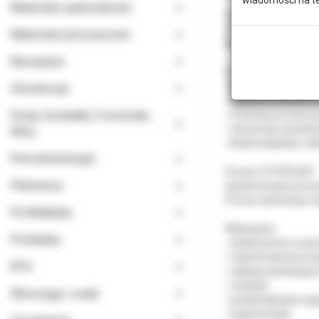
Materiały opatrunkowe
CopiOs Cancellous Pa
Zimmer Dental
Materiały tymczasowe
Materiał kościotwór
Narzędzia
CopiOs Particulate to
• Mineralizowane gr
Ortodoncja
• Udokumentowane sz
Paski, Kształtki, Formówki,
• Podczas procesu p
• Utrzymuje osseokon
Kliny
• Biokomatybilny i d
Periodontologia
Proces TUTOPLAST
Planmeca
Opatentowany proces
Proces zachowuje cen
Profilaktyka
Wskazania:
Protetyka
• ubytki kostne w per
• natychmiastowa im
RTG
• zabiegi zamknięcia 
• resekcje
Ślinociągi i ssaki
• poekstrakcyjna re
• augmentacja