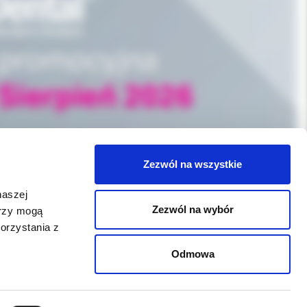
Zezwól na wszystkie
naszej
Zezwól na wybór
erzy mogą
orzystania z
WSPARCIE
Odmowa
Jeśli zauważyli Państwo problem z
funkcjonowaniem serwisu: