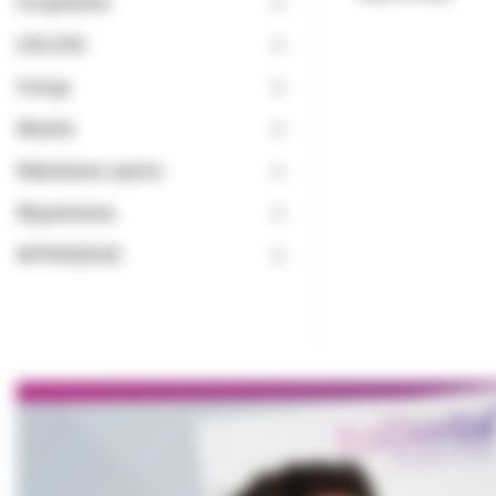
Urządzenia
USŁUGA
Usługi
Wiertła
Wybielanie zębów
Wypełnienia
WYPRZEDAŻ