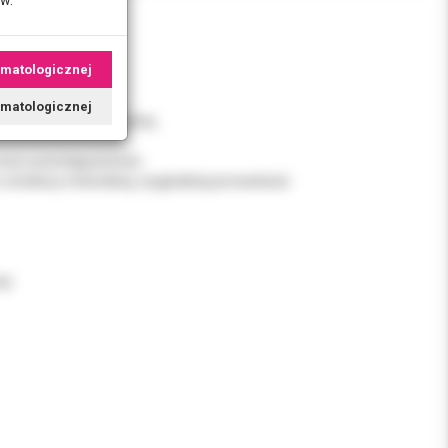
omatologicznej
tomatologicznej
ubytkach tkanki kostnej.
owo powstającej kości.
struktury mineralnej, oryginalnej porowatości.
sy.