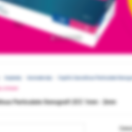
Implanty
biomateriały
CopiOs Cancellous Particulate Xenog
EJ STRONY
lous Particulate Xenograft 2CC 1mm - 2mm
Cena 