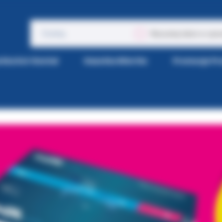
Wyszukaj także w opis
tka Kol-Dental
Gazetka Wiertła
Promocje P