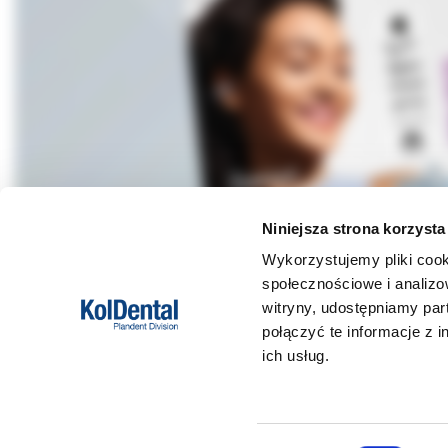
Niniejsza strona korzysta
Wykorzystujemy pliki cook
społecznościowe i analizo
witryny, udostępniamy pa
połączyć te informacje z 
ich usług.
DANE FIRMY
POMOC
Kol-Dental Sp. z o. o. Sp.k.
Formy płat
ul. Cylichowska 6