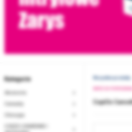
Kategorie
Wszystkie produkty
WRÓĆ DO POPRZEDNI
Akcesoria
CopiOs Cancel
Cementy
Chirurgia
CZĘŚCI ZAMIENNE I