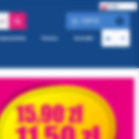
Polski
0.00 PLN
ach
0
roducentów
Pomoc
Kontakt