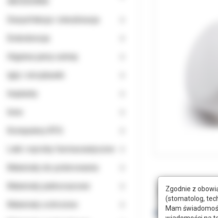
AKCESORIA
Dezynfekcja i sterylizacja
Endodoncja
Higiena jamy ustnej
Igły i strzykawki
Implanty
Inne
Komputery RTG
Leki i wyroby farmaceutyczne
Materiały do polerowania
Materiały jednorazowe
Zgodnie z obowią
Opis
Doda
(stomatolog, tec
Materiały ochronne
Mam świadomość, 
wiadomości na t