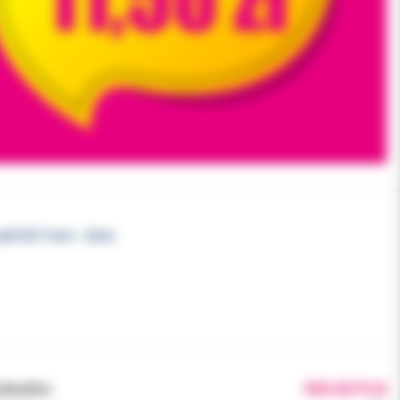
raft 2CC 1mm - 2mm
brutto:
909.00 PLN