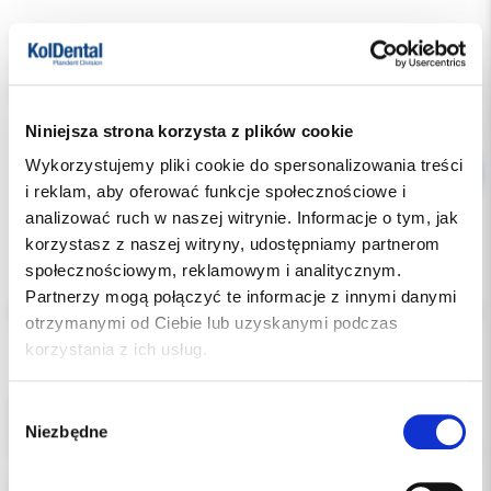
Indeks:
HY-139
Producent:
HYGITECH
Dostępność:
dostępny
Niniejsza strona korzysta z plików cookie
Wykorzystujemy pliki cookie do spersonalizowania treści
i reklam, aby oferować funkcje społecznościowe i
analizować ruch w naszej witrynie. Informacje o tym, jak
korzystasz z naszej witryny, udostępniamy partnerom
społecznościowym, reklamowym i analitycznym.
Opis
Partnerzy mogą połączyć te informacje z innymi danymi
otrzymanymi od Ciebie lub uzyskanymi podczas
Dodatkowe dokumenty
korzystania z ich usług.
Sterylna oslonka rękawów w unicie.
Wybór
Wykonana z przezroczystej folii PCV.
Niezbędne
zgody
Przydatna podczas zabiegów chirurgicznych i implantologicznych.
Jest uniwersalna- pasuje na przewód ssaka i rękawy końcówek.