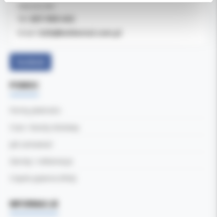
OBSŁUGA B2B
607-900-442
Tel:
b2b@koldental.com.pl
Email:
Facebook
POMOC
Formy płatności
Czas i koszty dostawy
Jak zamawiać
Zwroty i reklamacje
Częste pytania (FAQ)
INFORMACJE