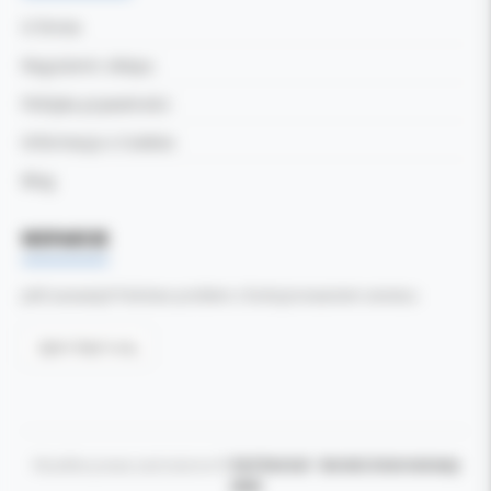
O firmie
Regulamin sklepu
Polityka prywatności
Informacja o Cookies
Blog
WSPARCIE
Jeśli zauważyli Państwo problem z funkcjonowaniem serwisu:
Zgłoś błąd tutaj
Wszelkie prawa zastrzeżone ©
Kol-Dental - Serwis internetowy
2026