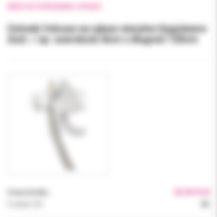
WRÓĆ DO POPRZEDNIEJ STRONY
Osłonki foliowe na rękaw sterylne Hygisleeve
2szt. / op. szerokość 8cm x długość 120cm
Cena brutto:
20.90 PLN
Podatek VAT:
8%