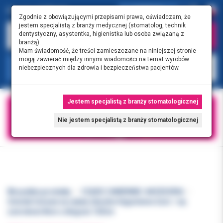
0.00 PLN
0
Zgodnie z obowiązującymi przepisami prawa, oświadczam, że
jestem specjalistą z branży medycznej (stomatolog, technik
dentystyczny, asystentka, higienistka lub osoba związaną z
branżą).
Mam świadomość, że treści zamieszczane na niniejszej stronie
mogą zawierać między innymi wiadomości na temat wyrobów
KATEGORIE
niebezpiecznych dla zdrowia i bezpieczeństwa pacjentów.
Jestem specjalistą z branży stomatologicznej
Nie jestem specjalistą z branży stomatologicznej
Wszystkie produkty
CZĘŚCI ZAMIENNE I AKCESORIA
Osłonki foliowe na rękaw sterylne Hygisleeve 2szt. / op.
szerokość 8cm x długość 120cm