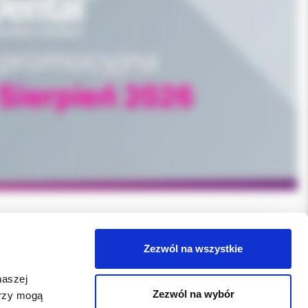
Zezwól na wszystkie
WSPARCIE
naszej
Jeśli zauważyli Państwo problem z
Zezwól na wybór
erzy mogą
funkcjonowaniem serwisu: