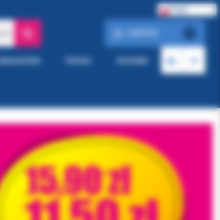
Polski
0.00 PLN
ach
0
roducentów
Pomoc
Kontakt