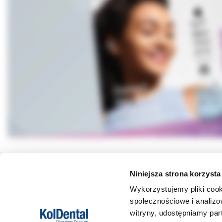
Niniejsza strona korzysta
DANE FIRMY
POMOC
Wykorzystujemy pliki cook
społecznościowe i analizo
Kol-Dental Sp. z o. o. Sp.k.
Formy płat
witryny, udostępniamy pa
ul. Cylichowska 6