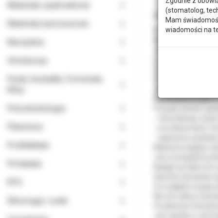
Zgodnie z obowią
Materiały opatrunkowe
(stomatolog, tec
Mam świadomość, 
Materiały tymczasowe
wiadomości na t
Prolene - monofilame
Wytwarzany jest z iz
Narzędzia
Jako jedyny posiada
Ortodoncja
rozwiązaniu.
Zachowuje niezmienn
Paski, Kształtki, Formówki,
Ze względu na wyjąt
Kliny
Jest wysoce biostab
Nie wchłania wilgoci
Periodontologia
Posiada idealnie gła
- minimalizuje ryzyk
Planmeca
- umożliwia łatwe i 
- zapewnia uzyskan
Profilaktyka
Materiał znajduje z
Jest szczególnie po
Protetyka
Nadaje się także do s
Świetnie sprawdza s
RTG
Ze względu na jego 
Nici nie należy chwy
Ślinociągi i ssaki
Produkt jest steryliz
Jest zgodny z wymog