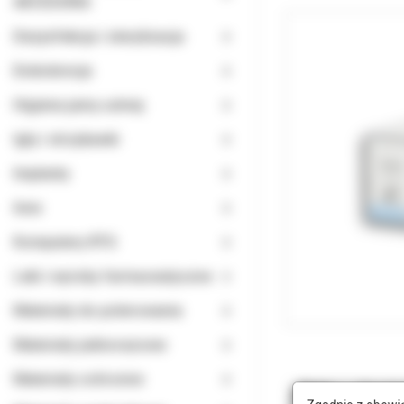
AKCESORIA
Dezynfekcja i sterylizacja
Endodoncja
Higiena jamy ustnej
Igły i strzykawki
Implanty
Inne
Komputery RTG
Leki i wyroby farmaceutyczne
Materiały do polerowania
Materiały jednorazowe
Materiały ochronne
Opis
Doda