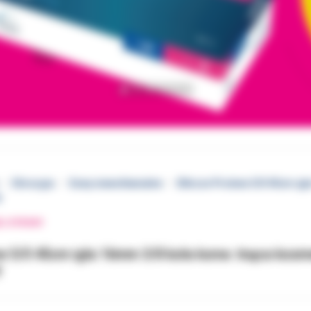
Chirurgia
Szwy niewchłanialne
Ethicon Prolene 5/0 45cm ig
y
EJ STRONY
ne 5/0 45cm igła 16mm 3/8 koła konw. tnąca kos
y