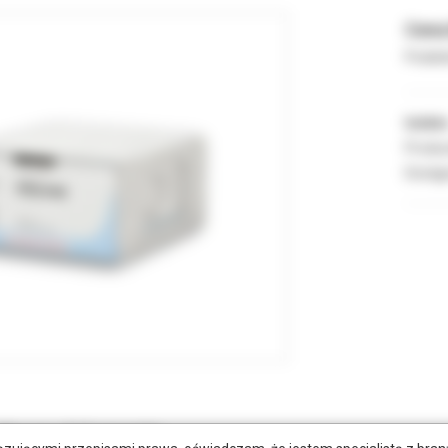
Cena 
Podate
Indeks
Produc
Dostęp
tkowe dokumenty