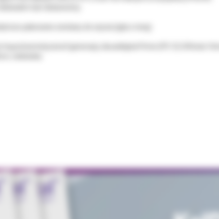
iebieskim lub niebarwiony.
yńczo pakowane zestawy do szycia (igła z nicią)
e tnąca kosmetyczna II generacji, dwuwklęsła Prime (PC-3) 3/8 koła 1
5cm, niebieska