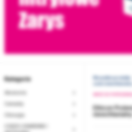
Kategorie
Wszystkie produkty
szew niewchłanialn
Akcesoria
WRÓĆ DO POPRZEDNI
Cementy
Ethicon Prole
niewchłanialn
Chirurgia
CZĘŚCI ZAMIENNE I