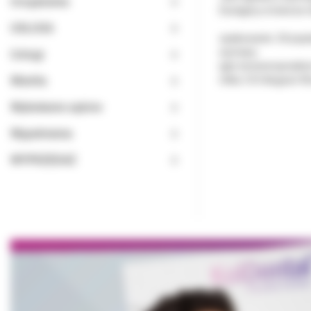
Urządzenia
Dostępny w kolorze n
USŁUGA
opakowanie: 24 pojed
wymiary:
Usługi
igła: konwencjonalni
Wiertła
nitka: 5/0 długość 4
Wybielanie zębów
Wypełnienia
WYPRZEDAŻ