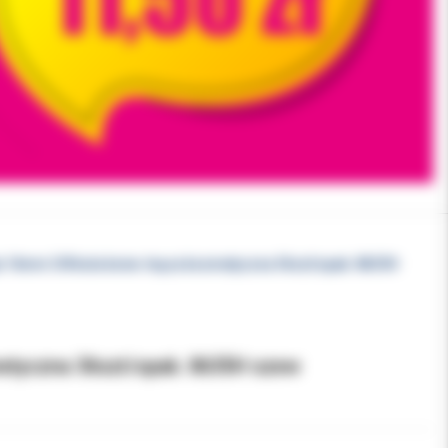
ła 16mm 3/8 koła konw. tnąca kosmetyczna 36szt/opak. 8635H
metyczna 36szt/opak. 8635H szew