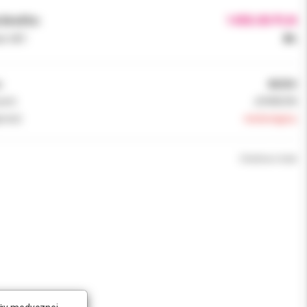
brutto:
1450.00 PLN
k VAT:
8%
:
8635H
ent:
JOHNSON
ność:
niedostępny
Chwilowo brak