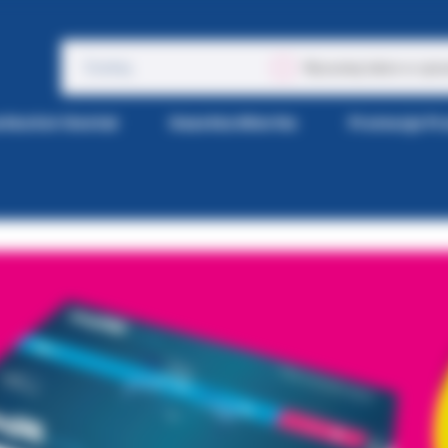
Wyszukaj także w opis
tka Kol-Dental
Gazetka Wiertła
Promocje P