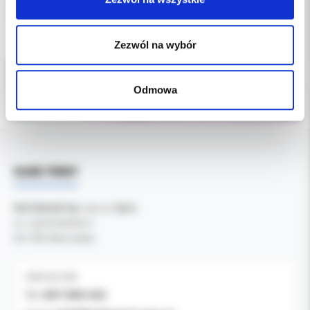
średnica 1/2'' = 13mm
nasyp: tlenek glinu
Zezwól na wybór
Odmowa
DANE FIRMY
Kol-Dental Sp. z o. o. Sp.k.
ul. Cylichowska 6
04-769 Warszawa
OBSŁUGA B2B
607-900-442
Tel: