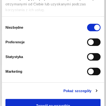
otrzymanymi od Ciebie lub uzyskanymi podczas
SeptoDiscs - krążki do opracowywania i polerowania wypełnień
korzystania z ich usług.
kompozytowych.
Charakteryzują się odpowiednią elastycznością oraz zmniejszoną
grubością, która ułatwia polerowanie trudno dostępnych
Wybór
powierzchni stycznych oraz przedsionkowych.
Niezbędne
zgody
Umożliwiają usunięcie nadmiaru materiału, konturowanie
uzupełnienia, wygładzenie wstępne powierzchni oraz jej końcowe
polerowanie.
Preferencje
Pozwalają uzyskać gładkość i połysk na opracowywanych
(wklęsłych jak i wypukłych) powierzchniach w krótkim czasie
pracy.
Statystyka
Eliminują potrzebę zastosowania innych narzędzi.
Produkowane są
- w czterech gradacjach ścierności oznaczonych kolorami (coarse,
Marketing
medium, fine, extra fine) dla każdego etapu polerowania,
- w dwóch średnicach 1/2'' oraz 3/8'' (mm lub mm)
System zatrzaskowych mandreli pop-on umożliwia błyskawiczne
montowanie oraz odwracanie krążków.
Pokaż szczegóły
uzupełnienie: 50 krążków Medium (ciemne różowe)
(wygładzanie powierzchni)
Zezwól na wszystkie