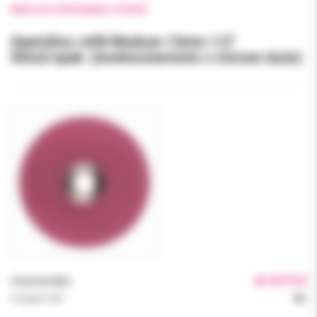
WRÓĆ DO POPRZEDNIEJ STRONY
SeptoDisc refill Medium 13mm 1/2"
50szt/opak. (średnioziarniste c.różowe duże)
Cena brutto:
45.90 PLN
Podatek VAT:
8%