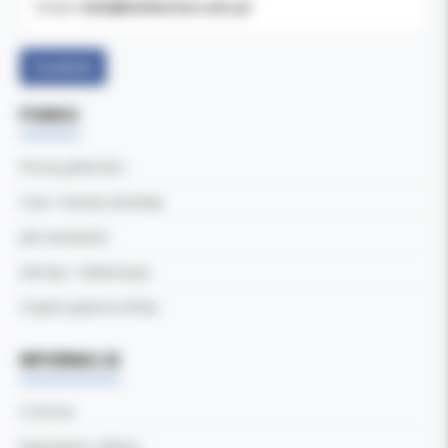
b2b@koldental.com.pl
Email:
Facebook
POMOC
Formy płatności
Czas i koszty dostawy
Jak zamawiać
Zwroty i reklamacje
Częste pytania (FAQ)
INFORMACJE
O firmie
Regulamin sklepu