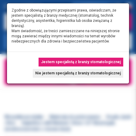
0.00 PLN
0
Zgodnie z obowiązującymi przepisami prawa, oświadczam, że
jestem specjalistą z branży medycznej (stomatolog, technik
dentystyczny, asystentka, higienistka lub osoba związaną z
branżą).
Mam świadomość, że treści zamieszczane na niniejszej stronie
mogą zawierać między innymi wiadomości na temat wyrobów
KATEGORIE
niebezpiecznych dla zdrowia i bezpieczeństwa pacjentów.
Jestem specjalistą z branży stomatologicznej
Nie jestem specjalistą z branży stomatologicznej
Wszystkie produkty
Materiały do polerowania
Krążki, dyski
i filce
SeptoDisc refill Medium 13mm 1/2" 50szt/opak.
(średnioziarniste c.różowe duże)