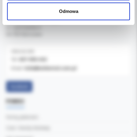
DANE FIRMY
Odmowa
Kol-Dental Sp. z o. o. Sp.k.
ul. Cylichowska 6
04-769 Warszawa
OBSŁUGA B2B
607-900-442
Tel:
b2b@koldental.com.pl
Email:
Facebook
POMOC
Formy płatności
Czas i koszty dostawy