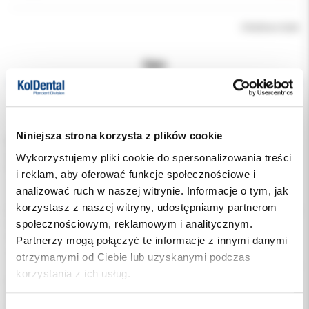
Chwilowo brak
Opis
Dodatkowe dokumenty
Niniejsza strona korzysta z plików cookie
Nowy, uniwersalny, submikronowy płynny kompozyt hybrydowy o
niskiej lepkości.
Wykorzystujemy pliki cookie do spersonalizowania treści
Przeznaczony jest do wykonywania wysoce estetycznych
i reklam, aby oferować funkcje społecznościowe i
uzupełnień w odcinku przednim i bocznym przy użyciu jednego
analizować ruch w naszej witrynie. Informacje o tym, jak
odcienia.
korzystasz z naszej witryny, udostępniamy partnerom
Idealnie nadaje się do wypełniania trudno dostępnych obszarów, w
społecznościowym, reklamowym i analitycznym.
tym szczelin i bruzd; można go także stosować jako podkład.
Charakteryzuje się wysoką stabilnością oraz wykazuje dobrą
Partnerzy mogą połączyć te informacje z innymi danymi
zwilżalność na kondycjonowanej powierzchni zęba.
otrzymanymi od Ciebie lub uzyskanymi podczas
Ze względu na gładką konsystencję jest niezwykle łatwy w użyciu -
korzystania z ich usług.
pozwala na aplikację cienkimi warstwami bez przyklejania się do
narzędzi.
Po spolimeryzowaniu pozwala na szybkie polerowanie oraz