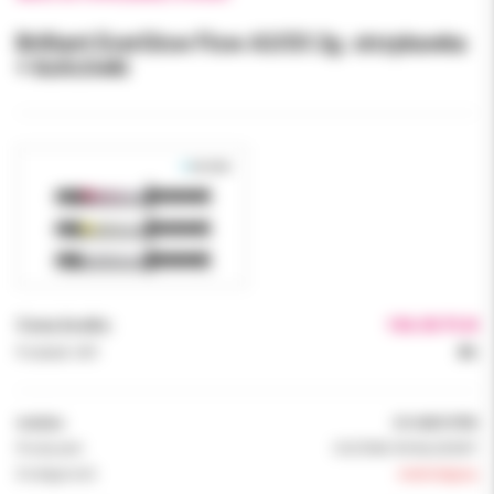
Brilliant EverGlow Flow A3/D3 2g. strzykawka
+ końcówki
Cena brutto:
106.00 PLN
Podatek VAT:
8%
Indeks:
CO 60019755
Producent:
COLTENE WHALEDENT
Dostępność:
niedostępny