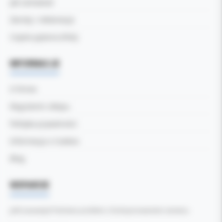
Jak zamawiać
Zwroty i reklamacje
Częste pytania (FAQ)
INFORMACJE
O firmie
Regulamin sklepu
Polityka prywatności
Informacja o Cookies
Blog
WSPARCIE
Jeśli zauważyli Państwo problem z funkcjonowaniem serwisu: