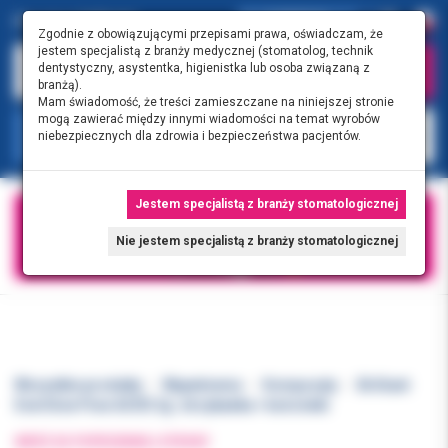
0.00 PLN
0
Zgodnie z obowiązującymi przepisami prawa, oświadczam, że
jestem specjalistą z branży medycznej (stomatolog, technik
dentystyczny, asystentka, higienistka lub osoba związaną z
branżą).
Mam świadomość, że treści zamieszczane na niniejszej stronie
mogą zawierać między innymi wiadomości na temat wyrobów
KATEGORIE
niebezpiecznych dla zdrowia i bezpieczeństwa pacjentów.
Jestem specjalistą z branży stomatologicznej
Nie jestem specjalistą z branży stomatologicznej
Wszystkie produkty
Wypełnienia
Kompozyty
Brilliant
EverGlow Flow A3/D3 2g. strzykawka + końcówki
WRÓĆ DO POPRZEDNIEJ STRONY