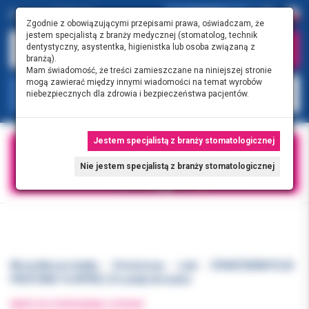
0.00 PLN
0
Zgodnie z obowiązującymi przepisami prawa, oświadczam, że
jestem specjalistą z branży medycznej (stomatolog, technik
dentystyczny, asystentka, higienistka lub osoba związaną z
branżą).
Mam świadomość, że treści zamieszczane na niniejszej stronie
mogą zawierać między innymi wiadomości na temat wyrobów
KATEGORIE
niebezpiecznych dla zdrowia i bezpieczeństwa pacjentów.
Jestem specjalistą z branży stomatologicznej
Nie jestem specjalistą z branży stomatologicznej
Wszystkie produkty
Ortodoncja
Łuki
DYNATHERM PLUS
PROFORM 14 UPPER (10 sztuk) termalne
WRÓĆ DO POPRZEDNIEJ STRONY