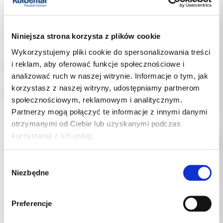
Indeks:
0944-AU
Producent:
DYNAFLEX
Dostępność:
dostępny
Niniejsza strona korzysta z plików cookie
Wykorzystujemy pliki cookie do spersonalizowania treści
i reklam, aby oferować funkcje społecznościowe i
POZYCJA:
analizować ruch w naszej witrynie. Informacje o tym, jak
korzystasz z naszej witryny, udostępniamy partnerom
RODZAJ:
społecznościowym, reklamowym i analitycznym.
Partnerzy mogą połączyć te informacje z innymi danymi
otrzymanymi od Ciebie lub uzyskanymi podczas
korzystania z ich usług.
Wybór
Niezbędne
zgody
Opis
Preferencje
Dodatkowe dokumenty