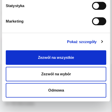
Statystyka
Łuki termalne niklowo-tytanowe okrągłe 014 góra. PROFORM
Marketing
Opakowanie 10 szt.
Pokaż szczegóły
Zezwól na wszystkie
Zezwól na wybór
DANE FIRMY
Odmowa
Kol-Dental Sp. z o. o. Sp.k.
ul. Cylichowska 6
04-769 Warszawa