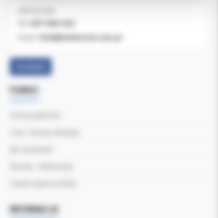
OBSŁUGA B2B
607-900-442
Tel:
b2b@koldental.com.pl
Email:
Facebook
POMOC
Formy płatności
Czas i koszty dostawy
Jak zamawiać
Zwroty i reklamacje
Częste pytania (FAQ)
INFORMACJE