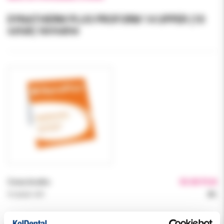
DYNATHERM PLUS PROFORM 14 UPPER (10
sztuk) termalne
Cena brutto:
55.00 PLN
Podatek VAT:
8%