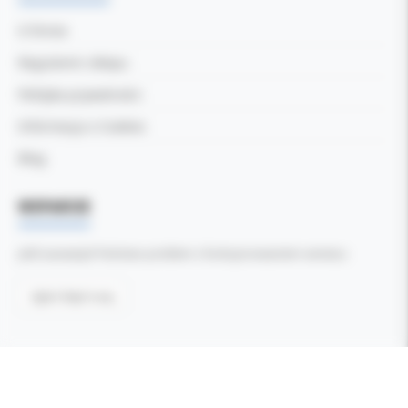
O firmie
Regulamin sklepu
Polityka prywatności
Informacja o Cookies
Blog
WSPARCIE
Jeśli zauważyli Państwo problem z funkcjonowaniem serwisu:
Zgłoś błąd tutaj
Wszelkie prawa zastrzeżone ©
Kol-Dental - Serwis internetowy