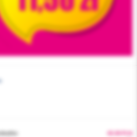
x
brutto:
45.00 PLN