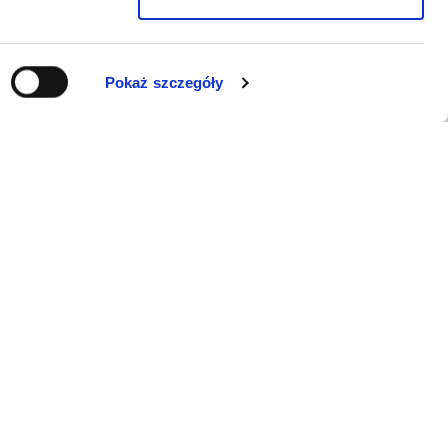
Pokaż szczegóły
WSPARCIE
Jeśli zauważyli Państwo problem z
funkcjonowaniem serwisu: