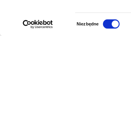
Wybór
Niezbędne
zgody
DANE FIRMY
POMOC
Kol-Dental Sp. z o. o. Sp.k.
Formy płat
ul. Cylichowska 6