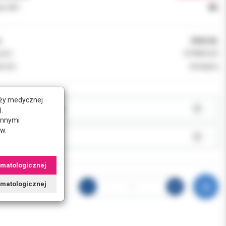
k VAT:
8%
:
0940-BL
ent:
DYNAFLEX
ność:
dostępny
nży medycznej
JA:
.
innymi
w.
J:
omatologicznej
tomatologicznej