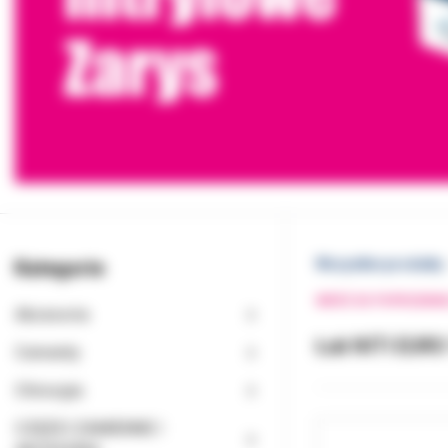
Kategorie
Wszystkie produkty
WRÓĆ DO POPRZEDNI
Akcesoria
Łuk NITI EURO
Cementy
Chirurgia
CZĘŚCI ZAMIENNE I