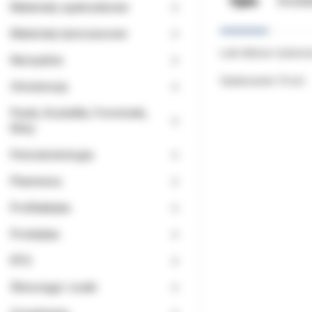
Opis
Doda
Materiały opatrunkowe
Materiały tymczasowe
Łuki niklowo-tytanow
Narzędzia
Opakowanie 10 szt.
Ortodoncja
Paski, Kształtki, Formówki,
Kliny
Periodontologia
Planmeca
Profilaktyka
Protetyka
RTG
Ślinociągi i ssaki