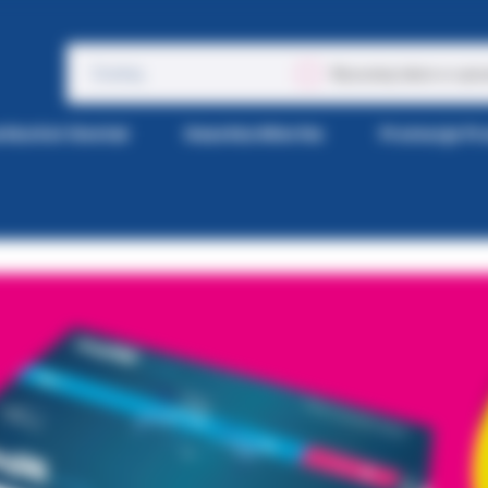
Wyszukaj także w opis
tka Kol-Dental
Gazetka Wiertła
Promocje P