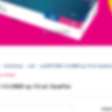
Ortodoncja
Łuki
Łuk NITI EURO 14 LOWER op./10 szt. DynaFle
EJ STRONY
 14 LOWER op./10 szt. DynaFlex
Cena 