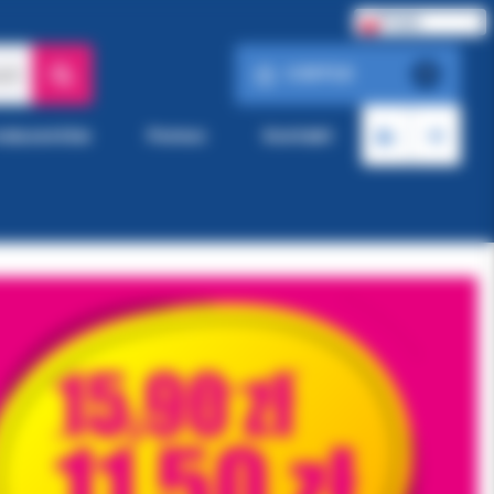
Polski
0.00 PLN
ach
0
roducentów
Pomoc
Kontakt