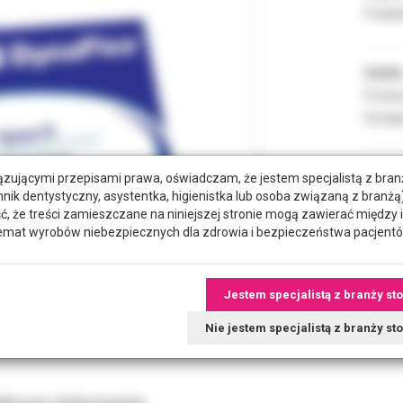
Podate
Indeks
Produc
Dostęp
zującymi przepisami prawa, oświadczam, że jestem specjalistą z bra
POZYC
hnik dentystyczny, asystentka, higienistka lub osoba związaną z branżą)
że treści zamieszczane na niniejszej stronie mogą zawierać między 
emat wyrobów niebezpiecznych dla zdrowia i bezpieczeństwa pacjentó
RODZA
Jestem specjalistą z branży st
Nie jestem specjalistą z branży s