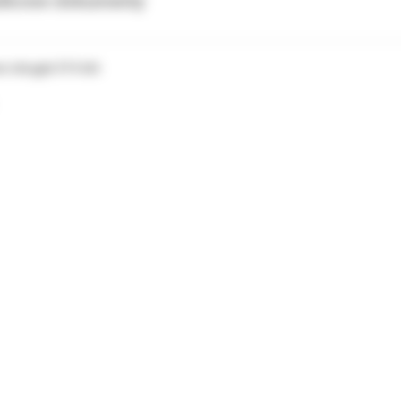
tkowe dokumenty
e okrągłe 014 dół.