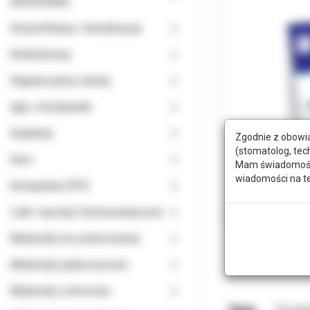
AKCESORIA
Dezynfekcja i sterylizacja
Endodoncja
Higiena jamy ustnej
Igły i strzykawki
Implanty
Zgodnie z obowią
(stomatolog, tec
Inne
Mam świadomość, 
wiadomości na t
Komputery RTG
Leki i wyroby farmaceutyczne
Materiały do polerowania
Materiały jednorazowe
Materiały ochronne