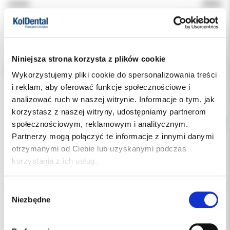
Indeks:
190501
Producent:
ORBIS DENTAL
Dostępność:
dostępny
Niniejsza strona korzysta z plików cookie
ROZMIAR:
Wykorzystujemy pliki cookie do spersonalizowania treści
i reklam, aby oferować funkcje społecznościowe i
analizować ruch w naszej witrynie. Informacje o tym, jak
korzystasz z naszej witryny, udostępniamy partnerom
społecznościowym, reklamowym i analitycznym.
Partnerzy mogą połączyć te informacje z innymi danymi
otrzymanymi od Ciebie lub uzyskanymi podczas
korzystania z ich usług.
Opis
Wybór
Dodatkowe dokumenty
Niezbędne
zgody
Jednorazowe gąbki do stojaka endodontycznego.