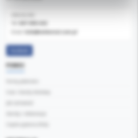
OBSŁUGA B2B
607-900-442
Tel:
b2b@koldental.com.pl
Email:
Facebook
POMOC
Formy płatności
Czas i koszty dostawy
Jak zamawiać
Zwroty i reklamacje
Częste pytania (FAQ)