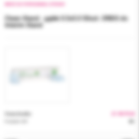
WRÓĆ DO POPRZEDNIEJ STRONY
Clean-Stand - gąbki 0.5x5.0 50szt. ORBIS do
Interim Stand
Cena brutto:
21.90 PLN
Podatek VAT:
8%