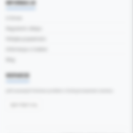
INFORMACJE
O firmie
Regulamin sklepu
Polityka prywatności
Informacja o Cookies
Blog
WSPARCIE
Jeśli zauważyli Państwo problem z funkcjonowaniem serwisu:
Zgłoś błąd tutaj