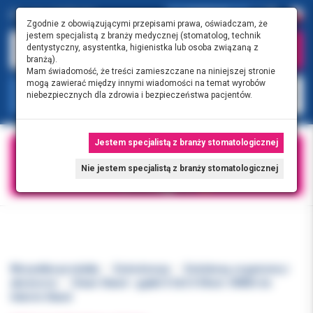
0.00 PLN
0
Zgodnie z obowiązującymi przepisami prawa, oświadczam, że
jestem specjalistą z branży medycznej (stomatolog, technik
dentystyczny, asystentka, higienistka lub osoba związaną z
branżą).
Mam świadomość, że treści zamieszczane na niniejszej stronie
mogą zawierać między innymi wiadomości na temat wyrobów
KATEGORIE
niebezpiecznych dla zdrowia i bezpieczeństwa pacjentów.
Jestem specjalistą z branży stomatologicznej
Nie jestem specjalistą z branży stomatologicznej
Wszystkie produkty
Endodoncja
Endoboxy, organizery i
akcesoria
Clean-Stand - gąbki 0.5x5.0 50szt. ORBIS do
Interim Stand