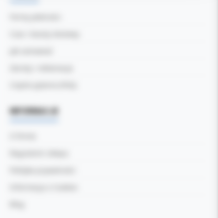
Formy płatności
Czas i koszty dostawy
Jak zamawiać
Zwroty i reklamacje
Częste pytania (FAQ)
INFORMACJE
O firmie
Regulamin sklepu
Polityka prywatności
Informacja o Cookies
Blog