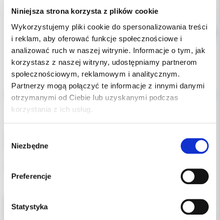
Niniejsza strona korzysta z plików cookie
Wykorzystujemy pliki cookie do spersonalizowania treści
i reklam, aby oferować funkcje społecznościowe i
analizować ruch w naszej witrynie. Informacje o tym, jak
korzystasz z naszej witryny, udostępniamy partnerom
społecznościowym, reklamowym i analitycznym.
Opis
Partnerzy mogą połączyć te informacje z innymi danymi
otrzymanymi od Ciebie lub uzyskanymi podczas
Dodatkowe dokumenty
korzystania z ich usług.
Wybór
Szczotka do czyszczenia instrumentów rotacyjnych.
Niezbędne
Wykonana z metalowego drutu, można ją poddawać sterylizacji.
zgody
uzupełnienie: 1 sztuka
Preferencje
Statystyka