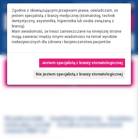
0.00 PLN
0
Zgodnie z obowiązującymi przepisami prawa, oświadczam, że
jestem specjalistą z branży medycznej (stomatolog, technik
dentystyczny, asystentka, higienistka lub osoba związaną z
branżą).
Mam świadomość, że treści zamieszczane na niniejszej stronie
mogą zawierać między innymi wiadomości na temat wyrobów
KATEGORIE
niebezpiecznych dla zdrowia i bezpieczeństwa pacjentów.
Jestem specjalistą z branży stomatologicznej
Nie jestem specjalistą z branży stomatologicznej
Wszystkie produkty
Dezynfekcja i sterylizacja
Dezynfekcja
wierteł, płyny i szczotki
Szczotki do czyszczenia wierteł
metalowe ORBIS 1szt