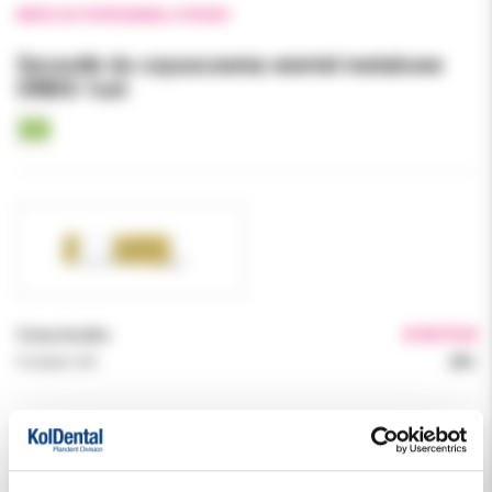
WRÓĆ DO POPRZEDNIEJ STRONY
Szczotki do czyszczenia wierteł metalowe
ORBIS 1szt
Cena brutto:
8.90 PLN
Podatek VAT:
23%
Indeks:
141384
Producent:
ORBIS DENTAL
Dostępność:
dostępny