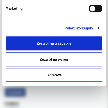
Marketing
DANE FIRMY
Pokaż szczegóły
Kol-Dental Sp. z o. o. Sp.k.
Zezwól na wszystkie
ul. Cylichowska 6
04-769 Warszawa
Zezwól na wybór
OBSŁUGA B2B
607-900-442
Tel:
Odmowa
b2b@koldental.com.pl
Email:
Facebook
POMOC