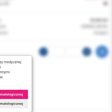
k VAT:
8%
:
00.000.461
ent:
ORANGE DENTAL
ność:
dostępny
nży medycznej
.
innymi
w.
omatologicznej
tomatologicznej