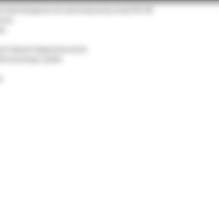
eriodontologiczne do automatycznej sondy PA-ON.
enia
ek,
nych danych diagnostycznych.
dnorazowego użytku.
k