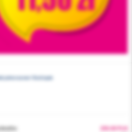
i jednorazowe 10szt/opak.
brutto:
250.00 PLN