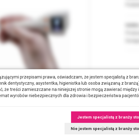
Podate
Indeks
Produc
Dostęp
zującymi przepisami prawa, oświadczam, że jestem specjalistą z bra
hnik dentystyczny, asystentka, higienistka lub osoba związaną z branżą)
że treści zamieszczane na niniejszej stronie mogą zawierać między 
emat wyrobów niebezpiecznych dla zdrowia i bezpieczeństwa pacjentó
Jestem specjalistą z branży st
tkowe dokumenty
Nie jestem specjalistą z branży s