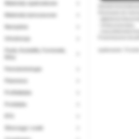
Materiały opatrunkowe
Sterylne końcówki p
Stosowane do mierz
Materiały tymczasowe
- głębokości kieszon
- utraty przyczepu,
Narzędzia
- oraz pobierania in
Przeznaczone do je
Ortodoncja
Paski, Kształtki, Formówki,
opakowanie: 10 sztu
Kliny
Periodontologia
Planmeca
Profilaktyka
Protetyka
RTG
Ślinociągi i ssaki