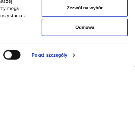
naszej
Zezwól na wybór
erzy mogą
orzystania z
Odmowa
Pokaż szczegóły
WSPARCIE
Jeśli zauważyli Państwo problem z
funkcjonowaniem serwisu: