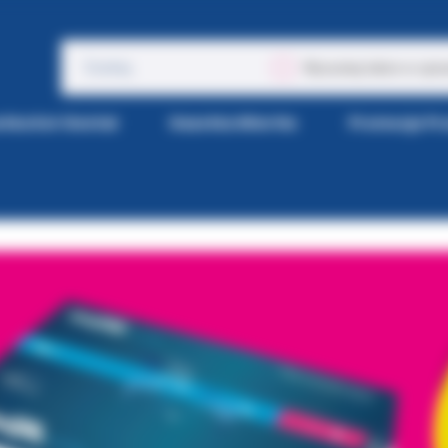
Wyszukaj także w opis
tka Kol-Dental
Gazetka Wiertła
Promocje P