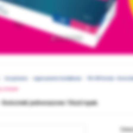
Urządzenia
wyposażenie dodatkowe
PA-ON Sonda - Końcówk
EJ STRONY
 Końcówki jednorazowe 10szt/opak.
Cena 