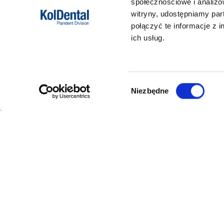
społecznościowe i analizo
witryny, udostępniamy pa
połączyć te informacje z 
ich usług.
Wybór
Niezbędne
zgody
DANE FIRMY
POMOC
Kol-Dental Sp. z o. o. Sp.k.
Formy płat
ul. Cylichowska 6