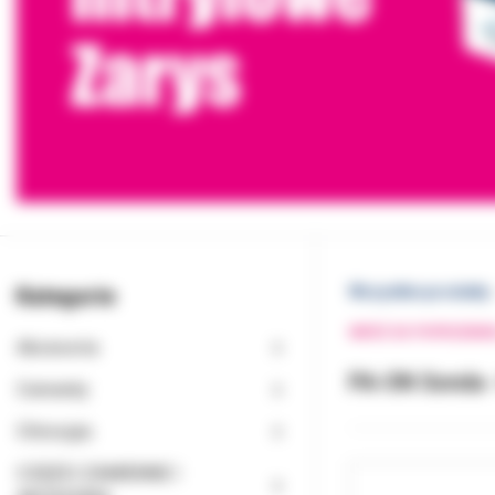
Kategorie
Wszystkie produkty
WRÓĆ DO POPRZEDNI
Akcesoria
PA-ON Sonda -
Cementy
Chirurgia
CZĘŚCI ZAMIENNE I