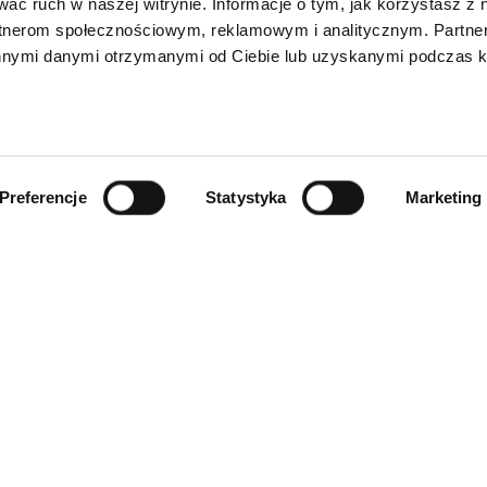
wać ruch w naszej witrynie. Informacje o tym, jak korzystasz z 
rtnerom społecznościowym, reklamowym i analitycznym. Partn
innymi danymi otrzymanymi od Ciebie lub uzyskanymi podczas k
Preferencje
Statystyka
Marketing
INFORMACJE
ności
O firmie