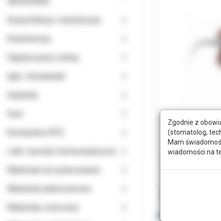
AKCESORIA
Dezynfekcja i sterylizacja
Endodoncja
Higiena jamy ustnej
Igły i strzykawki
Implanty
Inne
Zgodnie z obowią
Komputery RTG
(stomatolog, tec
Mam świadomość, 
Leki i wyroby farmaceutyczne
wiadomości na t
Materiały do polerowania
Materiały jednorazowe
Opis
Doda
Materiały ochronne