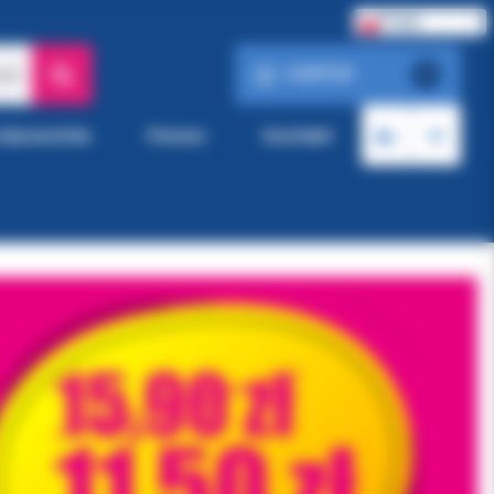
Polski
0.00 PLN
ach
0
roducentów
Pomoc
Kontakt