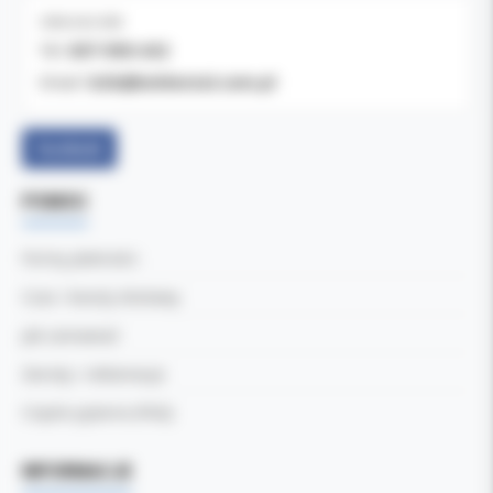
OBSŁUGA B2B
607-900-442
Tel:
b2b@koldental.com.pl
Email:
Facebook
POMOC
Formy płatności
Czas i koszty dostawy
Jak zamawiać
Zwroty i reklamacje
Częste pytania (FAQ)
INFORMACJE