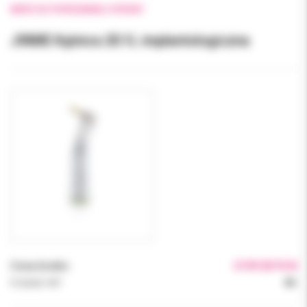
WRÓĆ DO POPRZEDNIEJ STRONY
JINME Kątnica 20:1L implantologiczna
Cena brutto:
2199.00 PLN
Podatek VAT:
8%