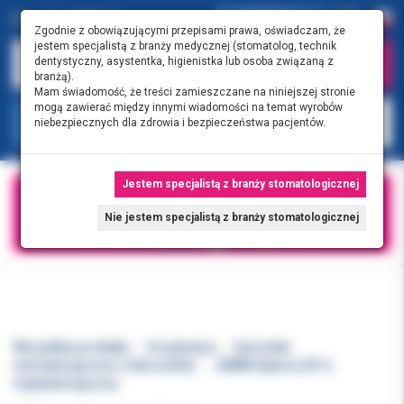
0.00 PLN
0
Zgodnie z obowiązującymi przepisami prawa, oświadczam, że
jestem specjalistą z branży medycznej (stomatolog, technik
dentystyczny, asystentka, higienistka lub osoba związaną z
branżą).
Mam świadomość, że treści zamieszczane na niniejszej stronie
mogą zawierać między innymi wiadomości na temat wyrobów
KATEGORIE
niebezpiecznych dla zdrowia i bezpieczeństwa pacjentów.
Jestem specjalistą z branży stomatologicznej
Nie jestem specjalistą z branży stomatologicznej
Wszystkie produkty
Urządzenia
końcówki
stomatologiczne i mikrosilniki
JINME Kątnica 20:1L
implantologiczna