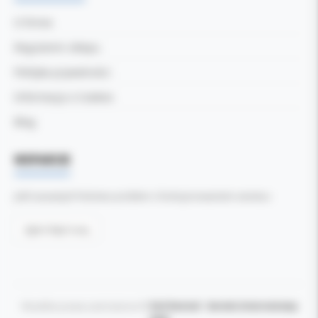
O firmie
Regulamin sklepu
Polityka prywatności
Informacja o Cookies
Blog
WSPARCIE
Jeśli zauważyli Państwo problem z funkcjonowaniem serwisu:
Zgłoś błąd tutaj
Wszelkie prawa zastrzeżone ©
Kol-Dental - Serwis internetowy