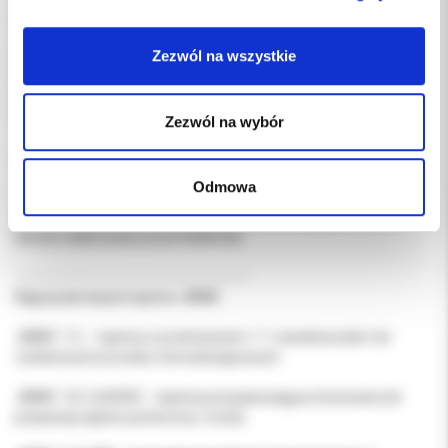
Sposób mocowania: mikrosilnik stomatologiczny ISO E-type / ISO
3964
Zezwól na wszystkie
Materiał korpusu: stal nierdzewna
Maksymalny moment obrotowy: do 70 Ncm
Maksymalna prędkość: do ok. 2000 obr./min
Sterylizacja: autoklaw do 135 °C
Zezwól na wybór
Gwarancja
Odmowa
12 miesięcy od daty zakupu.
Warunkiem jest użytkowanie zgodnie z instrukcją producenta.
Serwis realizowany przez KolDental.
-----------------------------------------------
Najpopularniejsze kątnice JINME
JINME 1:1L – kątnica z przełożeniem 1:1 i światłowodem do
codziennych procedur stomatologicznych.
JINME 1:5L CLASSIC – kątnica przyspieszająca stosowana do
preparacji zębów pod korony i mosty.