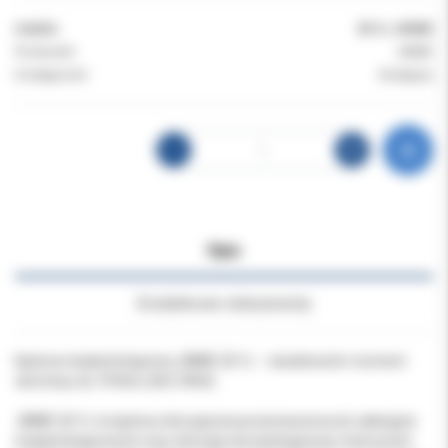
Indeks:
20:1L JINME
Producent:
JINME
Dostępność:
dostępny
Opis
Dodatkowe dokumenty
Kątnica implantologiczna JINME 20:1L – światłowód i moment
obrotowy do 70 Ncm (ISO 3964)
JINME 20:1L to kątnica chirurgiczna przeznaczona do zabiegów
implantologicznych oraz chirurgii stomatologicznej. Instrument