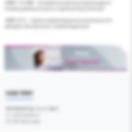
JINME 1:5L MINI – kompaktowa kątnica przyspieszająca z
mniejszą główką do pracy w ograniczonej przestrzeni.
JINME 20:1L – kątnica implantologiczna przeznaczona do
zabiegów chirurgicznych i implantologicznych.
DANE FIRMY
Kol-Dental Sp. z o. o. Sp.k.
ul. Cylichowska 6
04-769 Warszawa