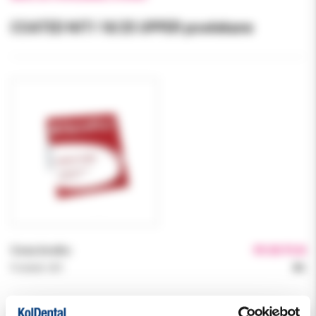
COATED NITI 18/25 UPPER powlekane
Cena brutto:
99.00 PLN
Podatek VAT:
8%
Indeks:
09-N1825U