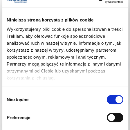
Producent:
DYNAFLEX
Dostępność:
dostępny
Niniejsza strona korzysta z plików cookie
Wykorzystujemy pliki cookie do spersonalizowania treści
i reklam, aby oferować funkcje społecznościowe i
RODZAJ:
analizować ruch w naszej witrynie. Informacje o tym, jak
korzystasz z naszej witryny, udostępniamy partnerom
społecznościowym, reklamowym i analitycznym.
Partnerzy mogą połączyć te informacje z innymi danymi
otrzymanymi od Ciebie lub uzyskanymi podczas
korzystania z ich usług.
Wybór
Opis
Niezbędne
zgody
Dodatkowe dokumenty
Preferencje
Łuki NITI powlekane krawężne - 018 x 025 góra.