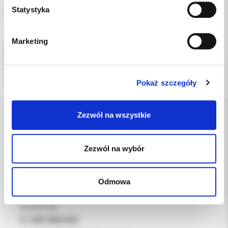
Statystyka
Opakowanie 10 szt.
Marketing
Pokaż szczegóły
Zezwól na wszystkie
DANE FIRMY
Zezwól na wybór
Kol-Dental Sp. z o. o. Sp.k.
ul. Cylichowska 6
04-769 Warszawa
Odmowa
OBSŁUGA B2B
607-900-442
Tel: