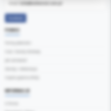
b2b@koldental.com.pl
Email:
Facebook
POMOC
Formy płatności
Czas i koszty dostawy
Jak zamawiać
Zwroty i reklamacje
Częste pytania (FAQ)
INFORMACJE
O firmie