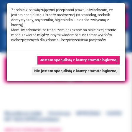
0.00 PLN
0
Zgodnie z obowiązującymi przepisami prawa, oświadczam, że
jestem specjalistą z branży medycznej (stomatolog, technik
dentystyczny, asystentka, higienistka lub osoba związaną z
branżą).
Mam świadomość, że treści zamieszczane na niniejszej stronie
mogą zawierać między innymi wiadomości na temat wyrobów
KATEGORIE
niebezpiecznych dla zdrowia i bezpieczeństwa pacjentów.
Jestem specjalistą z branży stomatologicznej
Nie jestem specjalistą z branży stomatologicznej
Wszystkie produkty
Ortodoncja
WYPRZEDAŻ
COATED
NITI 18/25 UPPER powlekane
WRÓĆ DO POPRZEDNIEJ STRONY