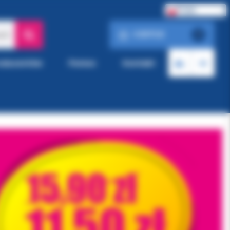
Polski
0.00 PLN
ach
0
roducentów
Pomoc
Kontakt