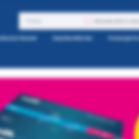
Wyszukaj także w opis
tka Kol-Dental
Gazetka Wiertła
Promocje P