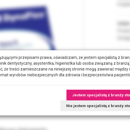
Podate
Indeks
Produc
Dostęp
zującymi przepisami prawa, oświadczam, że jestem specjalistą z bra
POZYC
hnik dentystyczny, asystentka, higienistka lub osoba związaną z branżą)
że treści zamieszczane na niniejszej stronie mogą zawierać między 
emat wyrobów niebezpiecznych dla zdrowia i bezpieczeństwa pacjentó
RODZA
Jestem specjalistą z branży st
Nie jestem specjalistą z branży s