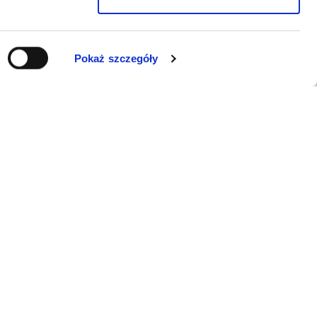
Pokaż szczegóły
WSPARCIE
Jeśli zauważyli Państwo problem z
funkcjonowaniem serwisu: