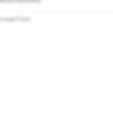
tkowe dokumenty
e okrągłe 012 góra.