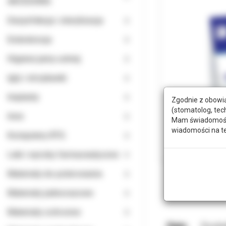
AKCESORIA
Dezynfekcja i sterylizacja
Endodoncja
Higiena jamy ustnej
Igły i strzykawki
Implanty
Zgodnie z obowią
(stomatolog, tec
Inne
Mam świadomość, 
wiadomości na t
Komputery RTG
Leki i wyroby farmaceutyczne
Materiały do polerowania
Materiały jednorazowe
Materiały ochronne