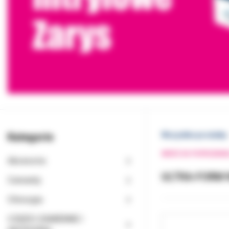
Kategorie
Wszystkie produkty
WRÓĆ DO POPRZEDNI
Akcesoria
ULTRA-FORM N
Cementy
Chirurgia
CZĘŚCI ZAMIENNE I