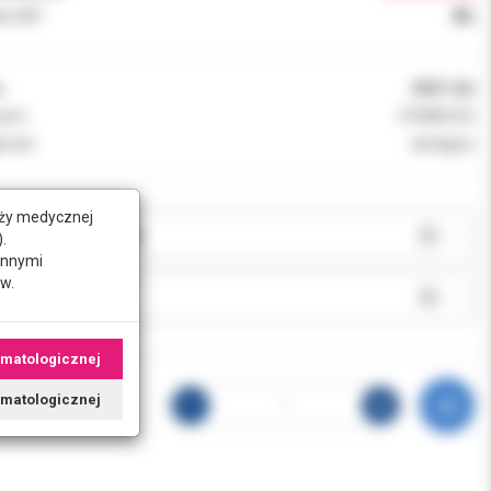
k VAT:
8%
:
0927-AU
ent:
DYNAFLEX
ność:
dostępny
nży medycznej
JA:
.
innymi
w.
J:
omatologicznej
tomatologicznej