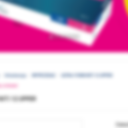
Ortodoncja
WYPRZEDAŻ
ULTRA-FORM NITI 12 UPPER
EJ STRONY
ITI 12 UPPER
Cena 