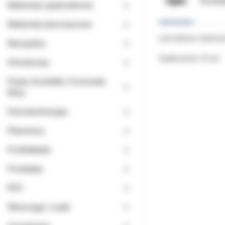
Opis
Doda
Materiały opatrunkowe
Materiały tymczasowe
Łuki niklowo-tytanow
Narzędzia
Opakowanie 10 szt.
Ortodoncja
Paski, Kształtki, Formówki,
Kliny
Periodontologia
Planmeca
Profilaktyka
Protetyka
RTG
Ślinociągi i ssaki