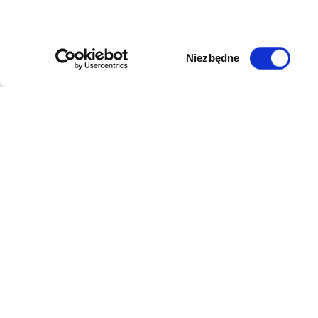
Wybór
Niezbędne
zgody
DANE FIRMY
POMOC
Kol-Dental Sp. z o. o. Sp.k.
Formy płat
ul. Cylichowska 6