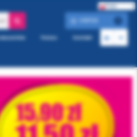
Polski
0.00 PLN
ach
0
roducentów
Pomoc
Kontakt