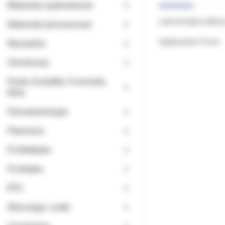
Materiały opatrunkowe
Łuki termalne niklo
Materiały tymczasowe
Opakowanie 10 szt.
Narzędzia
Ortodoncja
Paski, Kształtki, Formówki,
Kliny
Periodontologia
Planmeca
Profilaktyka
Protetyka
RTG
Ślinociągi i ssaki