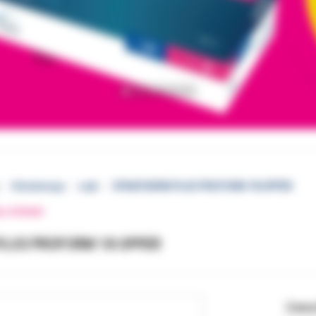
Ortodoncja
Łuki
DYNATHERM PLUS PROFORM 18 UPPER
EJ STRONY
LUS PROFORM 18 UPPER
Cena 