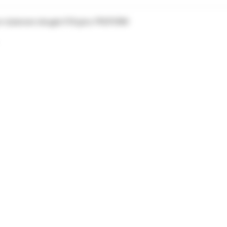
wo-tytanowe okrągłe 018 góra. PROFORM