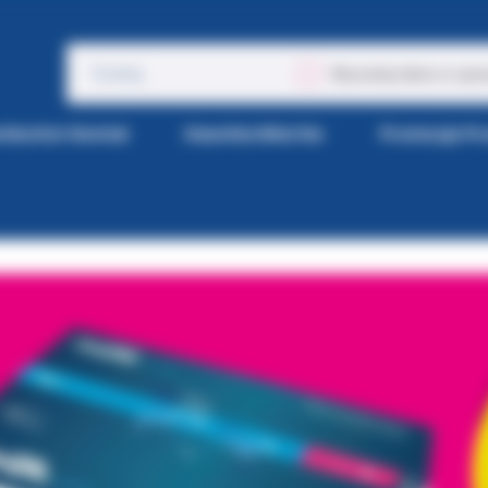
Wyszukaj także w opis
tka Kol-Dental
Gazetka Wiertła
Promocje P