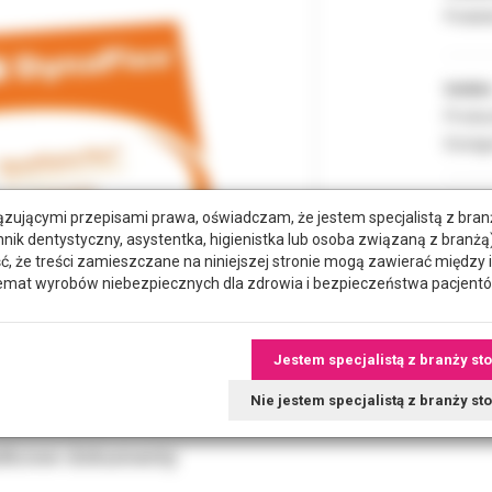
Podate
Indeks
Produc
Dostęp
zującymi przepisami prawa, oświadczam, że jestem specjalistą z bra
POZYC
hnik dentystyczny, asystentka, higienistka lub osoba związaną z branżą)
że treści zamieszczane na niniejszej stronie mogą zawierać między 
emat wyrobów niebezpiecznych dla zdrowia i bezpieczeństwa pacjentó
RODZA
Jestem specjalistą z branży st
Nie jestem specjalistą z branży s
tkowe dokumenty