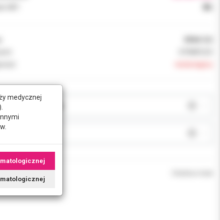
k VAT:
8%
:
0944-CU
ent:
DYNAFLEX
ność:
niedostępny
nży medycznej
JA:
.
innymi
w.
J:
omatologicznej
Chwilowo brak
tomatologicznej