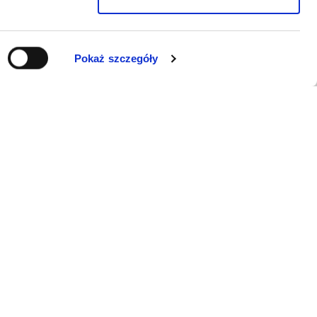
Pokaż szczegóły
WSPARCIE
Jeśli zauważyli Państwo problem z
funkcjonowaniem serwisu: