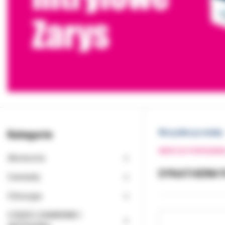
Kategorie
Wszystkie produkty
WRÓĆ DO POPRZEDNI
Akcesoria
DYNATHERM P
Cementy
Chirurgia
CZĘŚCI ZAMIENNE I