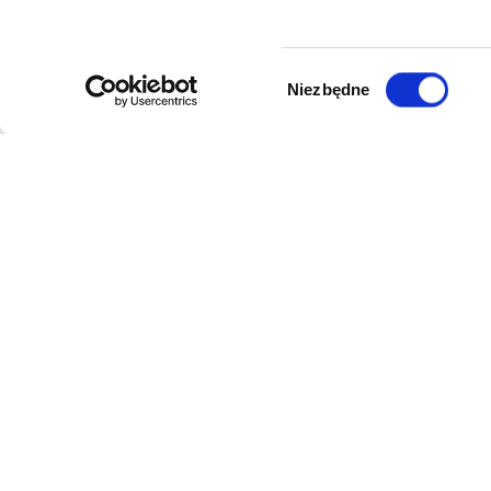
Wybór
Niezbędne
zgody
DANE FIRMY
POMOC
Kol-Dental Sp. z o. o. Sp.k.
Formy płat
ul. Cylichowska 6