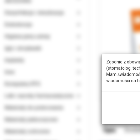
AKCESORIA
Dezynfekcja i sterylizacja
Endodoncja
Higiena jamy ustnej
Igły i strzykawki
Implanty
Zgodnie z obowią
(stomatolog, tec
Inne
Mam świadomość, 
wiadomości na t
Komputery RTG
Leki i wyroby farmaceutyczne
Materiały do polerowania
Materiały jednorazowe
Opis
Doda
Materiały ochronne